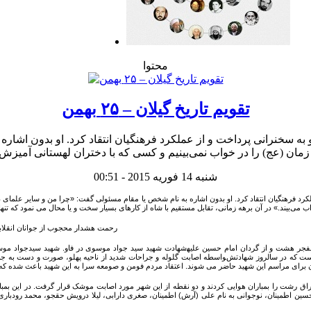
محتوا
تقویم تاریخ گیلان – ۲۵ بهمن
شنبه 14 فوریه 2015 - 00:51
‌بیند.» در آن برهه زمانی، تقابل مستقیم با شاه از کارهای بسیار سخت و یا محال می نمود که تنها از عهده شخصیت شج
۲- رحمت هشدار محجوب از جوانان انقلابی رشت به دست 
 مراسم این شهید حاضر می شوند. اعتقاد مردم فومن و صومعه سرا به این شهید باعث شده که مشتاقان بسیاری برای زیا
 حسین اطمینان، نوجوانی به نام علی (آرش) اطمینان، صغری دارابی، لیلا درویش حقجو، محمد رودبا