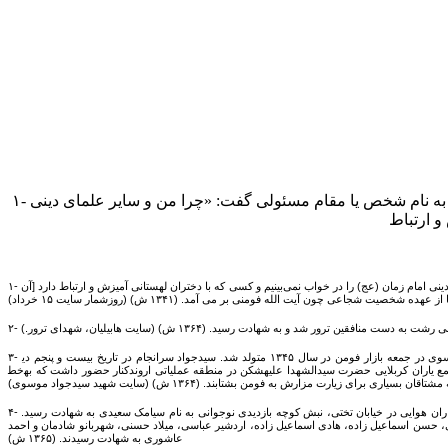
۱- آیت الله شیخ جواد فومنی- از علمای مجاهد ساکن تهران- در مسجد نو به سخنرانی پرداخت و از عملکرد فرهنگیان انتقاد کرد. او بدون اشاره به نام شخص یا مقام مسئولی گفت: «چرا من و سایر علمای دینی
۱- آیت الله شیخ جواد فومنی- از علمای مجاهد ساکن تهران- در مسجد نو به سخنرانی پرداخت و از عملکرد فرهنگیان انتقاد کرد. او بدون اشاره به نام شخص یا مقام مسئولی گفت: «چرا من و سایر علمای دینی امام زمان (عج) را در خواب نمی‌بینیم و کسی که با دختران لهستانی آمیزش و ارتباط دارد [آن
اعی چون آیت الله فومنی بر می آمد. (۱۳۴۱ ش) (روزشمار سایت ۱۵ خرداد)
منافقین ترور شد و به شهادت رسید. (۱۳۶۴ ش) (سایت هابیلیان، شهدای ترور.)
۳- شهادت شهید سید جواد موسوی در فاو. شهید سیدجواد موسوی در جمعه بازار فومن در سال ۱۳۴۵ متولد شد. سیدجواد سرانجام در تاریخ بیست و پنجم دی‎ماه سال ۱۳۶۴ هجری شمسی در سن نوزده سالگی طی عملیات والفجر هشت و از گردان امام حسین علیه‎لسلام لشکر ۲۵ کربلا به‎عنوان
خط‎شکن در منطقه عملیاتی اروندکنار حضور داشت که به‎واسطه اصابت گلوله و جراحات شدید از ناحیه پهلو، صورت و دست به جمع یاران کربلایی حضرت سیدالشهدا علیه‎السلام ملحق و به فیض عظیم شهادت نائل گردید. مزارش در محل زادگاهش قرار دارد و سال ها است که در سالروز شهادتش
رت مزارش به فومن بشتابند. (۱۳۶۴ ش) (سایت شهید سیدجواد موسوی)
۴- بمباران هوایی رشت توسط هواپیماهای عراقی و شهادت عده ای از مردم. هواپیماهای رژیم بعث عراق رشت را بمباران هوایی کردند و دو نقطه از این شهر مورد اصابت موشک قرار گرفت. در این بمباران هوایی در خیابان تختی، نبش کوچه بازدیدی نوجوانی به نام سیامک سعیدی به شهادت رسید.
ری، حسن اسماعیل زاده، هادی اسماعیل زاده، اردشیر عباسی، میلاد حسنی، شهربانو شادمان و احمد
عاشوری به شهادت رسیدند. (۱۳۶۵ ش)