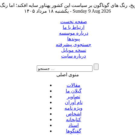
یکشنبه ۱۸ مرداد ۱۴۰۵ - Sunday 9 Aug 2026
صفحه نخست
ارتباط با ما
درباره موسسه
پیوندها
جستجوی پیشرفته
نسخه موبایل
درباره سایت
منوی اصلی
مقالات
گیلان ما
تصاویر
نام آوران
ویژه نامه
اشخاص
کتابخانه
اسناد
گفتگوها