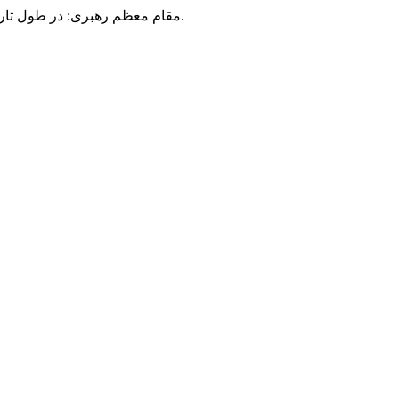
مقام معظم رهبری: در طول تاریخ، رنگ های گوناگون بر سیاست این کشور پهناور سایه افکند؛ اما رنگ ثابت مردم گیلان، رنگ ایمان بود.