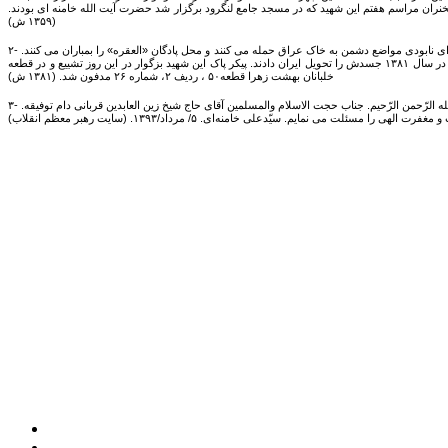
سخنران مراسم هفتم این شهید که در مسجد جامع لنگرود برگزار شد حضرت آیت الله خامنه ای بودند.
(۱۳۵۹ ش)
۲- تدفین پیکر پاک امیر سرلشکر خلبان، شهید سید علی اقبالی در بهشت زهرای تهران. شهید اقبالی متولد رودبار بود. وی از خلبانان نامی نیروی هوایی ارتش جمهوری اسلامی بود. در روزهای آغازین جنگ برای نابودی مواضع دشمن به خاک عراق حمله می کنند و محل پادگان «العقره» را بمباران می کنند.
در حین بازگشت هواپیمایش مورد اصابت ضد هوایی دشمن قرار می گیرد. او در روز ۱ آبان ۱۳۵۹ به اسارت ارتش بعثی در می آید. عراق حدود ۲۰ سال از سرنوشت او اظهار بی اطلاعی می کرد تا اینکه در سال ۱۳۸۱ جسدش را تحویل ایران دادند. پیکر پاک این شهید بزگوار در این روز تشییع و در قطعه
خلبانان بهشت زهرا قطعه۵۰ ، ردیف ۲، شماره ۲۶ مدفون شد. (۱۳۸۱ ش)
۳- پیام تسلیت رهبر معظم انقلاب به آیت الله قربانی. در پی درگذشت برادرِ آیت الله قربانی امام جمعه رشت، رهبر معظم انقلاب آیت الله خامنه ای پیام تسلیتی به این شرح برای ایشان صادر کردند: بسم الله الرّحمن الرّحیم. جناب حجت الاسلام والمسلمین آقای حاج شیخ زین العابدین قربانی دام توفیقه.
 نمایم. سیّدعلی خامنه‌ای. ۵/ مرداد/۱۳۹۳. (سایت رهبر معظم انقلاب)