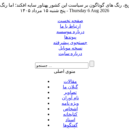
پنج شنبه ۱۵ مرداد ۱۴۰۵ - Thursday 6 Aug 2026
صفحه نخست
ارتباط با ما
درباره موسسه
پیوندها
جستجوی پیشرفته
نسخه موبایل
درباره سایت
منوی اصلی
مقالات
گیلان ما
تصاویر
نام آوران
ویژه نامه
اشخاص
کتابخانه
اسناد
گفتگوها