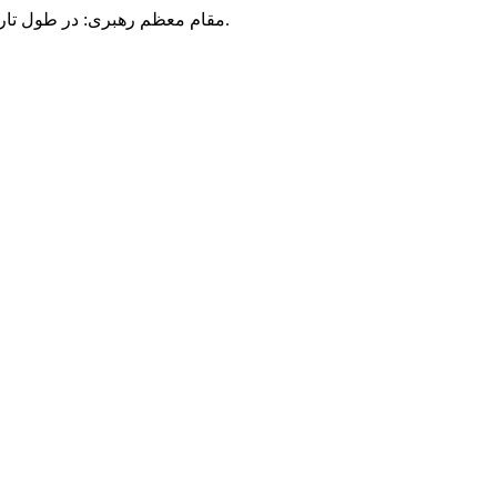
مقام معظم رهبری: در طول تاریخ، رنگ های گوناگون بر سیاست این کشور پهناور سایه افکند؛ اما رنگ ثابت مردم گیلان، رنگ ایمان بود.