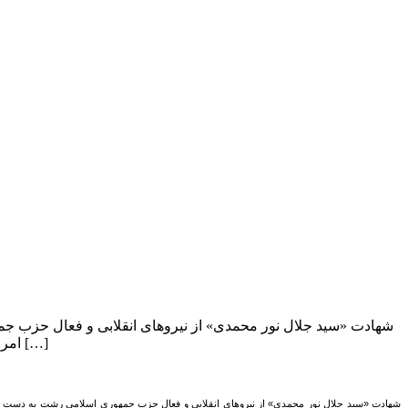
امر سبب شد تا منافقین چهره منافقانه خود را آشکار کنند و او را ۵ مرداد ۱۳۵۹ در […]