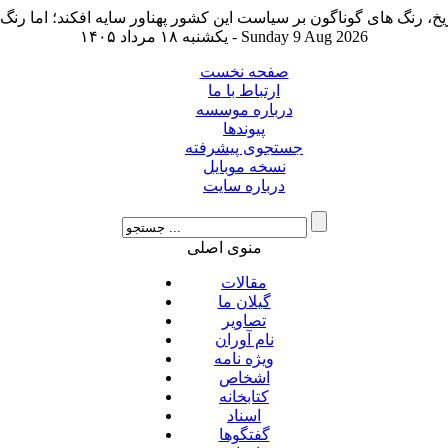
یکشنبه ۱۸ مرداد ۱۴۰۵ - Sunday 9 Aug 2026
صفحه نخست
ارتباط با ما
درباره موسسه
پیوندها
جستجوی پیشرفته
نسخه موبایل
درباره سایت
منوی اصلی
مقالات
گیلان ما
تصاویر
نام آوران
ویژه نامه
اشخاص
کتابخانه
اسناد
گفتگوها