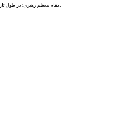
مقام معظم رهبری: در طول تاریخ، رنگ های گوناگون بر سیاست این کشور پهناور سایه افکند؛ اما رنگ ثابت مردم گیلان، رنگ ایمان بود.