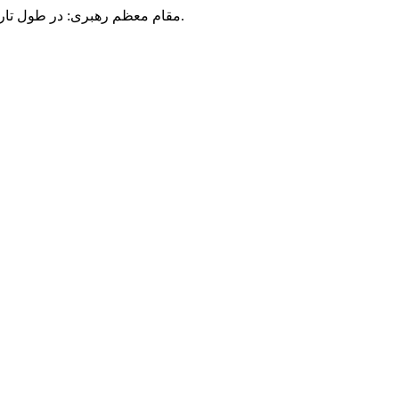
مقام معظم رهبری: در طول تاریخ، رنگ های گوناگون بر سیاست این کشور پهناور سایه افکند؛ اما رنگ ثابت مردم گیلان، رنگ ایمان بود.