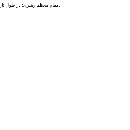
مقام معظم رهبری: در طول تاریخ، رنگ های گوناگون بر سیاست این کشور پهناور سایه افکند؛ اما رنگ ثابت مردم گیلان، رنگ ایمان بود.