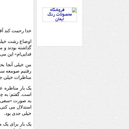
خدا رحمت کند آق
اوضاع رشت خیلی 
گذاشته بودند و م
فدایی‌ام» این می
من خیلی آنجا بحث
رفتیم صومعه سرا
مناظرات خیلی جد
یک بار مناظره ع
است. گفتم: به چه
به صورت «سعی» خو
استدلال می کنی…
خیلی جدی بود.
یک بار برای یک 