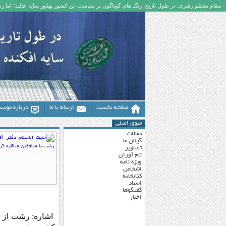
مقام معظم رهبری: در طول تاریخ، رنگ های گوناگون بر سیاست این کشور پهناور سایه افکند؛ اما رنگ
صفحه نخست
ارتباط با ما
درباره موس
منوی اصلی
مقالات
گیلان ما
تصاویر
نام آوران
ویژه نامه
اشخاص
کتابخانه
اسناد
گفتگوها
اخبار
اشاره: رشت از مع