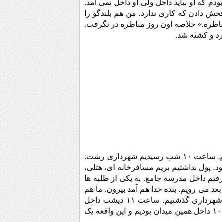
دم که او بیاید داخل ولی او داخل نمی آمد.
ش دادن که کاری ندارد. من هم بلندگو را
ناظره.» خلاصه اون روز مناظره در نگرفت.
د و کشته شد.
خطرات زیادی هم در آن ایام از ما گذشت. در یکی از سفرهایم به رشت با خانواده بودم. ساعت ۱۰ شب رسیدیم شهرداری رشت.
ود. پول نداشتیم بریم مسافرخانه ای، هتلی،
فتم داخل مدرسه جامع. به یکی از طلبه ها
بعد می رویم. بنده خدا هم آمد بیرون. ما هم
رفتیم توی اون حجره. صبح پا شدیم که برویم حدود ساعت ۱۰ صبح بود که از میدان شهرداری گذشتیم. ساعت ۱۱ دیشب داخل
میدان شهرداری با تبر یک طلبه ای را ۲ شقه کرده بودند. در حالی که ما دیشب ساعت ۱۰ داخل همین میدان بودیم و این واقعه یک