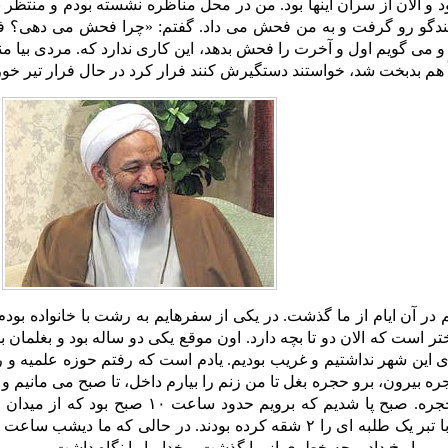
د و الان از سران اینها بود. من در محل مناظره نشسته بودم و منتظر بو
بلندگو رو گرفت و به من فحش می داد. گفتم: «چرا فحش می دهی؟ فح
می گویم اول و آخرت را فحش بدهد، این کاری ندارد که. مردی بیا م
هم بدبخت شد، خواستند دستگیرش کنند فرار کرد در حال فرار تیر خور
ر است که الان دو تا بچه دارد. اون موقع یکی دو ساله بود و بغلمان ب
ی این شهر نداشتیم و غریب بودیم. یادم است که رفتم حوزه علمیه و ر
جره بیرون، برو حجره بغل تا من زنم را بیارم داخل، تا صبح می مانیم و 
 ما رخ داد و چه خطری از ما گذشت و خدا ما را نگاه داشت.