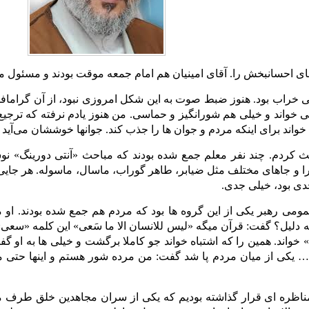
ای احسانبخش را. آقای امینیان هم امام جمعه موقت بودند و مسئول م
خراب بود. هنوز ضبط صوت به این شکل امروزی نبود، از آن گرامافو
ی خواند و خیلی هم شورانگیز و حماسی. من هنوز یادم نرفته که ترجیع
 خواند برای اینکه مردم و جوان ها را جذب کند. جوانها خوششان می‌آید 
 کردم. چند نفر معلم جمع شده بودند که مباحث «آنتی دورینگ» نوشته
 و جاهای مختلف مثل ضیابر، طاهر گوراب، ماسال، ماسوله. هر جایی
ی بود، خیلی جدی.
مومی رهبر یکی از این گروه ها بود که مردم هم جمع شده بودند. او 
 دلیل؟ گفت: قرآن میگه «لیس للانسان الا ما سَعی» این کلمه «سعی
اند. همین را که اشتباه خواند جو کاملا برگشت و خیلی ها به او گفت
 یکی از میان مردم پا شد گفت: من مرده شور هستم و اینها حتی من
مناظره ای قرار گذاشته بودیم که یکی از سران مجاهدین خلق طرف من