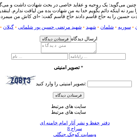
ت چنین می‌گوید: یک روحیه و عقاید خاصی در بحث شهادت داشت و می‌گ
ببرد نه اینکه دائم بگویم خدا به من شهادت بده من لیاقت ندارم. اینقد
دت حسین را به حاج قاسم دادند حاج قاسم گفت: «ای کاش من میمردم 
•
سوریه
•
شلمان
•
شهید
•
شهید مرتضی حسین پور شلمانی
•
گیلان
•
ارسال دیدگاه
فرستادن دیدگاه
*
تصویر امنیتی
تصویر امنیتی را وارد کنید:
سایت های مرتبط
سایت های مرتبط
دفتر حفظ و نشر آثار امام خامنه ای
سراج 8
وبسایت کوچک جنگلی