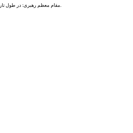
مقام معظم رهبری: در طول تاریخ، رنگ های گوناگون بر سیاست این کشور پهناور سایه افکند؛ اما رنگ ثابت مردم گیلان، رنگ ایمان بود.