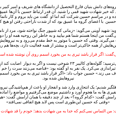
روه‌های دانش بنیان فارغ التحصیل از دانشگاه های شریف و امیر کبیر 
که خبر شهادت شهید قمی را شنید. آن قدر ارتباط حسین با آن‌ها عمیق 
کرده و در مراسم حسین شرکت کند اما او گفت من باید بروم و کار ناتم
ط حسین با اعضای گروه ما عمیق بود که از شدت ناراحتی رفتن او هیچ 
د: شهید آوینی می‌گوید: «زمانی که شیپور جنگ نواخته شود، مرد از 
فت من اینجا هستم شما هم بیایید و به خاطر این روحیه همه او را دوس
ب می‌گیرند. وقتی که حسین با موتور به خط مقدم می‌رود و به نیروهایش 
س‌هایش از همه خاکی‌تر است و بیشتر از همه فعالیت دارد، بچه‌ها هم رو
‌گفت: اگر قرار باشد تیری به من بخورد اسمم روی آن نوشته شده اس
او به شجاعت شهید قمی اشاره می‌کند و ادامه می‌دهد: از خطر نمی‌ترسید؛ گلوله‌
و تیراندازی می‌کرد. یک نفر به او گفته بود: «قناصه می‌زنند سرت را خم
ف می زند.» حسین جواب داد: «اگر قرار باشد تیری به من بخورد اسم
نیروهایش شده بود.
گیر شدیم؛ یک انتحاری وارد شد و انفجار او باعث از هم‌‌پاشیدگی نیر
ی ها به ما هجوم آورد و داشتیم موضع می‌گرفتیم و مواضع را اماده می‌
 آرامش گفت: «کدام گروه؟» بعد از چند دقیقه با همان آرامش گفت: «ه
«وقتی که حسین این‌طوری است پس لابد هیچ اتفاقی نمی‌افتد»
 من التماس نمی‌کنم که خدا به من شهادت بدهد؛ خودم را قد شهادت 