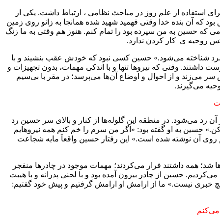
برای استفاده از علم روز در مباحث نظامی ، ارتباط داشت. یکی از
بود که آن بنده خدا وقتی فهمید شهید شده همانجا به زانو روی زمین
امی که حسین به من سپرده بود را تمام کنم. هنوز هم وقتی به ما زنگ
کس روحیه ی کار کردن ندارد.
نامرد شناخته می‌شود.» حسین کسی نبود که خودش عقب بنشیند و با
ت داشتند. وقتی که نیروها تنها و با اندکی مهمات، بدون تجهیزات و
سر می‌زند و از احوال و اوضاع آن‌ها می‌پرسد؛ در مقر با بی‌سیم
حیه می‌گیرند.
ت
های کالیبر ۲۳ شوخی نیست و اگر به دیوار اصابت کند از آن رد می‌شود. در منطقه این گلوله‌ها از کنار و بالای سر حسین رد
 کن.» حسین به او گفته بود: «اگر من سرم را خم کنم همه نیروهایم
م روی آن نوشته شده است.» این رفتار حسین واقعاَ مایه شجاعت
وها شد؛ همه داشتند فرار می‌کردند؛ مهمات موجود در چادرها منفجر
کردیم. حسین از چادر بیرون آمده بود و با لحنی پدرانه و با هیبت
یچ خبری نیست.» ما از ارامش او ارامش گرفتیم و پیش خود گفتیم:
می‌کنم