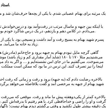
استاد سعادتقلی جلالیان: هدف جدی استکبار، تجزیه و پنج شش تکه کردن ایران بود.
یک مرتبه برای بهنام عصبانی شدم. با یکی از بچه‌ها حرف‌شان شد و
با اینکه بین جبهه و ماسال مرتب در رفت‌وآمد بود و درس‌خواندش 
می‌دادم. در کلاس دهم و یازدهم، در یک درس شاگرد خودم بود. قبولی خرداد کلاس دهم را که گرفت، دیگر بیشتر وقتش در جبهه می‌گذشت و تحصیلش بیشتر تحت شعاع جبهه و جنگ قرار گرفت.
پسرم شهید بهنام به بسیج رفت و آمد داشت و بسیجی بود. با یکی از
زیاد به خانه ما می‌آمد. من نیز ایشان را دوست داشتم و هنوز هم البته دکتر رمضانی را دوست دارم و مرتب پیشم می‌آید.
گاهی گرچه مایل نبودم بهنام به جبهه برود و حاج‌خانم (مادرش
می‌شنیدیم مثلا ۱۷۰ تا ۱۸۰ (شاید آمار مقداری 
می‌سوخت. می‌گفتیم ما در جای امن نشسته‌ایم و … و اگر به داد مردم
اینجا را نیز تصرف کنند. این ترس در ما بود که ممکن است مملکت ای
شهید بهنام از جبهه به مرخصی آمد و گفت بلافاصله می‌خواهد برگر
بالاخره کمتر از یکی‌دوهفته پیش ما ماند و رفت. موقعی که می‌رفت
گرفت و او را راضی و خداحافظی کرد. با هم رفتیم تا بدرقه‌اش کنم
یک دقیقه بیشتر طول نکشید و وقتی برگشتم دیدم بهنام نیست؛ ناگهان 