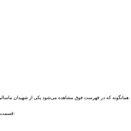
همانگونه که در فهرست فوق مشاهده می‌شود یکی از شهیدان ماسال
قسمت اول این خاطرات به تاریخ ۱۴۰۰/۱۰/۲۳ طی پست شماره « ۱۶۸۲۳ » به نشانی: