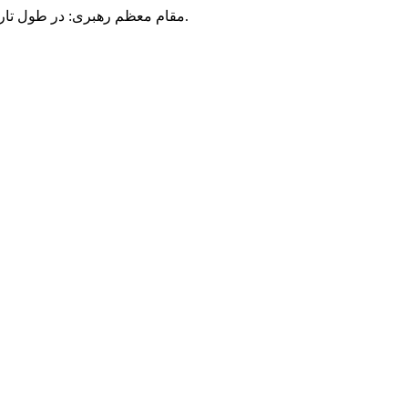
مقام معظم رهبری: در طول تاریخ، رنگ های گوناگون بر سیاست این کشور پهناور سایه افکند؛ اما رنگ ثابت مردم گیلان، رنگ ایمان بود.