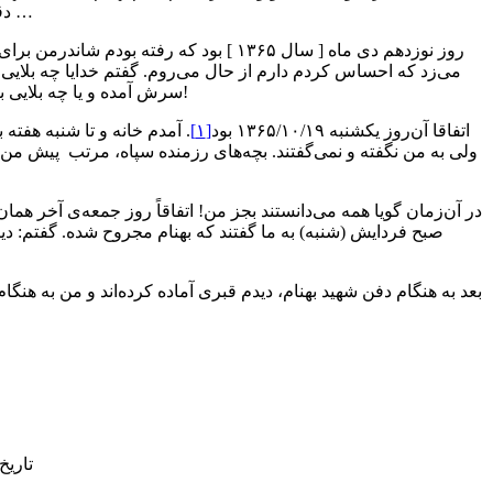
دقیقه که بدون خداحافظی با من، رفت احساس کردم دیگر بهنام را گم کردم …
روز نوزدهم دی ماه [ سال ۱۳۶۵ ] بود ک
می‌زد که احساس کردم دارم از حال می‌روم. گفتم خدایا چه بلایی م
سرش آمده و یا چه بلایی به سر خودم دارد می‌آید؟ غیر از شهید بهنام، گفتم خدایا برای خانواده‌ام چه اتفاقی می‌خواهد بیفتد؟!
اتفاقا آن‌روز یکشنبه ۱۳۶۵/۱۰/۱۹ بود
[۱]
. آمدم خانه و تا شنبه هفته
ولی به من نگفته و نمی‌گفتند. بچه‌های رزمنده سپاه، مرتب پیش من 
در آن‌زمان گویا همه می‌دانستند بجز من! اتفاقاً روز جمعه‌ی آخر ه
صبح فردایش (شنبه) به ما گفتند که بهنام مجروح شده. گفتم: دی
تاریخ تهیه ای