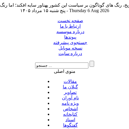
پنج شنبه ۱۵ مرداد ۱۴۰۵ - Thursday 6 Aug 2026
صفحه نخست
ارتباط با ما
درباره موسسه
پیوندها
جستجوی پیشرفته
نسخه موبایل
درباره سایت
منوی اصلی
مقالات
گیلان ما
تصاویر
نام آوران
ویژه نامه
اشخاص
کتابخانه
اسناد
گفتگوها