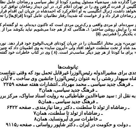
ود و دولت انگلیس از قدرت گرفتن وی را در تهران اعلام کرد. در این دیدار رضاخان توا
واهد داشت، ژنرال انگلیسی به او اعلام کرد که احمدشاه در جریان این اقدام قرار
شه کامل آن را در اختیار رضاخان قرار داد و از خواست که شدیداً رفتار نظامیان عامل کودتا [قزا
سپرده‌ام. او مردی واقعی و رک‌ترین مردی است که تاکنون دیده‌ام. به او گفته‌ا
کدیگر را فشردیم. (۵)
مد شاه از تخت سلطنت خواهد افتاد ولی «آیرون ساید» به وی اطمینان داد که چنین واق
«آیرونساید» در یادداشتهای مربوط به ۲۹ بهمن ـ ۴ روز قبل از کودتا ـ 
پانوشت‌ها:
اه سپهدار رشتی را به عنوان رئیس‌الوزرا جانشین وی ساخت ـ ۷ آبان ۱۲۹۹
۲ـ فرهنگ جدید سیاسی ـ محمد مهرداد ـ انتشارات هفته صفحه ۲۵۹
۳ـ فرهنگ جدید سیاسی، همان
ه نقل از : سید ضیاءالدین طباطبائی به روایت اسناد ساواک، مرکز بررس
۵ـ فرهنگ جدید سیاسی ـ همان
۶ـ رضاشاه از تولد تا سلطنت ـ دکتر رضا نیازمندی ـ صفحه ۴۲۲
۷ـ رضاشاه از تولد تا سلطنت، همان
۸ـ خاطرات سری آیرونساید، همان.
۹ـ دولت و حکومت در ایران ـ دکتر شاپور رواسانی ـ صفحه ۱۱۵٫