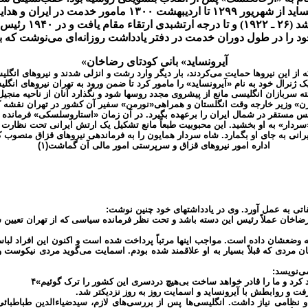
پس از این مرحله 
«آیرونساید» بانی کودتای رضاخان
یسی‌هائی که از این نیروها حمایت می‌کردند، بار دیگر وارد رشت و انزلی شدند و نیروهای
 ژنرال خود به نام «آیرونساید» را مامور کرد تا ضمن ورود به تهران نیروهای انگ
ه سربازان انگلیسی مانع از پیشروی مجدد روسها شود و نگذارد آنان از ناحیه منجیل
دهی قوای نظامی انگلیس مستقر در شمال ایران را برعهده بگیرد. در آن زمان «استاروسلسکی» ف
ر» به او بخشید. این محبوبیت طبعاً مانع تشکیل یک ارتش ایرانی تحت نظارت آیرو
 ایرانی به جای او بگمارد. شاه سردار همایون را به فرماندهی نیروهای قزاق منصوب
اداره امور نیروهای قزاق و سرپرستی امور مالی آن گماشت(۱)
خان عملاً رئیس این دسته باشد و تحت نظر فرمانده سیاسی که از تهران تعیین شد
 به وضعشان داده است. مواجب اینها مرتباً پرداخت شده است و اکنون این افراد لبا
مردی که قبلاً بسیار به او علاقمند شده بودم. اسمایت می‌گوید مردی نیکوست و
ی‌نویسد:
 کرد و ما را قادر خواهد ساخت بی‌هیچ دردسری این کشور را ترک گوئیم»۴
رفت و روابطش با آیرونساید و اسمایت روز به روز نزدیکتر شد.
و نظامی نیاز داشت. انگلیسی‌ها پس از بررسی‌های لازم، سیدضیاءالدین طباطبا