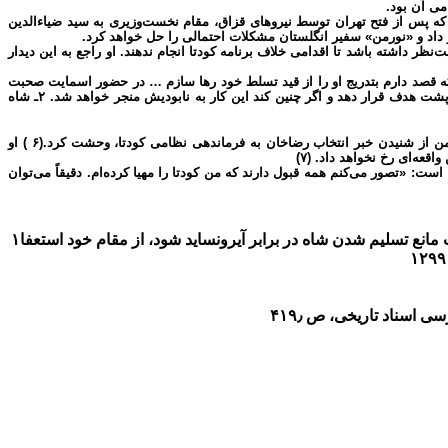
فق کرد که پس از فتح تهران توسط نیروهای قزاق، مقام نخست‌وزیری به سید ضیاء‌الدین
 داد و «نورمن» سفیر انگلستان مشکلات احتمالی را حل خواهد کرد.
ق‌ها] را تحت‌نظر داشته باشد تا اقدامی خلاف برنامه کودتا انجام ندهند. او راجع به این دیدار
م که قصد دارم بتدریج او را از قید تسلط خود رها سازم … در حضور اسمایت صحبت
مفصلی با رضا داشتم و هنگامیکه موافقت کردم او را به حال خود رها سازم دو نکته را برایش روشن ساختم: ۱ـ هنگامی‌ که از هم جدا می‌شویم نباید بکوشد مرا از پشت هدف قرار دهد و اگر چنین کند این کار به نابودیش منجر خواهد شد. ۲ـ شاه
آیرونساید یک هفته قبل از وقوع کودتا یعنی روز ۲۷ بهمن ۱۲۹۹ به تهران آمد تا «نورمن» وزیر مختار انگلستان را در جریان کودتای قریب‌الوقوع خود قرار دهد. نورمن از شنیدن خبر انتخاب رضاخان به فرماندهی نظامی کودتا، وحشت کرد.(۶ ) او
عه‌ای رخ نخواهد داد. (۷)
تصریح کرد « برای ما کودتا از هر چیز دیگر مناسب‌تر است. (۸ ) وی در کتاب خاطرات خود گفته است: «تصور می‌کنم همه قبول دارند که من کودتا را مهیا کرده‌ام. دقیقاً می‌توان
۱ـ فشار انگلیسی‌ها برای برکناری فرمانده روسی قزاق‌ها در ایران به حدی برای مشیرالدوله رئیس‌الوزرا غیرقابل تحمل بود که وقتی نتوانست مانع تسلیم شدن شاه در برابر آیرونساید شود، از مقام خود استعفا
ی اسناد تاریخی، ص ۱۹٫