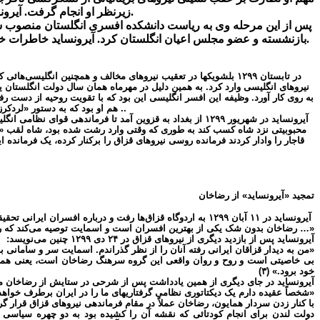
زیرنظر او انجام گرفت. آیرونساید از شهریور ۱۲۹۹ تا اردیبهشت ۱۳۰۰ مامور خدمت در ایران و هدایت کودتای رضاخان پهلوی بود.
بازنشسته و عضو مجلس اعیان انگلستان کرد. آیرونساید خاطرات خود را در طول دوران خدمت در دفتر یادداشت روزانه‌ای می‌نوشت که بعدها پسرش آن را منتشر کرد. وی در ۱۹۵۹ در ۷۹ سالگی درگذشت.
در تابستان ۱۲۹۹ بلشویکها در تعقیب نیروهای مخالف و همچنین انگل
نیروهای انگلیسی وارد کرد. به همین دلیل در مهرماه همان سال دولت انگلستان یک
به روی کار آورد. وظیفه این افسر انگلیسی این بود که با تقویت روحیه از دست رفت
. هم او بود که به دستور «لردکرزن» وزیر خارجه وقت انگلستان و همراهی«نورمن» سفیر آن کشور در تهران نقشه کودتای رضاخان را به اجرا در‌آورد.
آیرونساید در شهریور ۱۲۹۹ از بغداد به قزوین آمد تا فرمان
محبوبیتی نزد شاه کسب کند به طوری که وقتی وارد رشت شده بود، شاه لقب «سردا
قاجار را وادار کردند فرمانده روسی نیروهای قزاق را برکنار کرده، یک فرمانده
تمجید «آیرونساید» از رضاخان
آیرونساید در ۱۱ آبان ۱۲۹۹ به اردوگاه قزاق‌ها رفت و درباره افسران ایرانی تحقیقاتی به عمل آورد. وی در یادداشتهای خود چنین نوشت:
«… رضاخان بدون شک یکی از بهترین افسران است و اسمایت توصیه می‌‌کند که رضا
آیرونساید پس از بازدید دیگری از نیروهای قزاق در ۲۴ دی ۱۲۹۹ چنین می‌نویسد:
«من به دیدار قزاقان ایرانی رفته آنان را از نظر گذراندم. اسمایت سر و سامانی
بی خاصیتی است و روح و روان واقعی این گروه سرهنگ رضاخان است، یعنی همان 
خود برود.» (۳)
آیرونساید در جای دیگری از همین یادداشت پس از شرحی در ستایش از رضاخان م
«شخصاً عقیده دارم یک دیکتاتوری نظامی گرفتاریهای ما را در ایران برطرف خواهد
با کنار زدن سردار همایون، رضاخان عملاً در مقام فرماندهی نیروهای قزاق قرار گ
دولت لندن برای انجام کودتائی که نقشه آن را کشیده بود به دو چهره سیاسی 