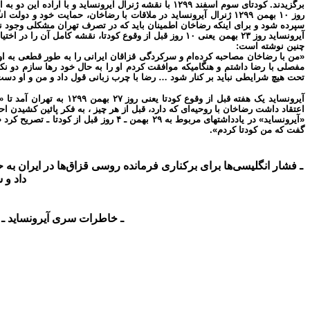
برگزیدند. کودتای سوم اسفند ۱۲۹۹ با نقشه ژنرال آیرونساید و با اراده این دو به اجرا گذارده شد. سیدضیاء مسئول پیشبرد کودتا از نظر سیاسی و رضاخان عامل نظامی آن بود.
روز ۱۰ بهمن ۱۲۹۹ ژنرال آیرونساید در ملاقات با رضاخان، حمایت خ
سپرده شود و برای اینکه رضاخان اطمینان باید که در تصرف تهران مشکلی وجود نخ
آیرونساید روز ۲۳ بهمن یعنی ۱۰ روز قبل از وقوع کودتا، نق
چنین نوشته است:
«من با رضاخان مصاحبه کرده‌ام و سرکردگی قزاقان ایرانی را به طور قطعی به او 
تحت هیچ شرایطی نباید بر کنار شود … رضا با چرب زبانی قول داد و من و او دست ی
اعتقاد داشت رضاخان با روحیه‌ای که دارد، قبل از هر چیز ، به فکر پائین کشیدن اح
گفت که من کودتا کردم».
داد و ش
۴ـ خاطرات سری آیرونساید ـ ب