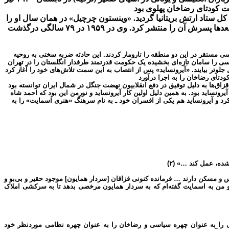
وی به ریاست دانشکده افسری انگلستان منصوب شد (۲۶ ـ ۱۹۲۲) و تا درجه ارتشبدی ارتقاء مقام یافت و در ۱۹۴۰ رئیس کل ستاد ارتش بریتانیا گردید. «وینستون چرچیل» در همان سال او را
 انگلیسی مستقر در این دو منطقه را تارومار کردند. این حادثه ضربه سختی به روحیه
لیسی را سامان تازه‌ای بخشیده یک حکومت قدرتمند طرفدار انگلستان را در تهران
 جلوتر بیایند. «آیرونساید» پس از انتصاب به این سمت تلاش‌های خود را آغاز کرد
رمانده قزاق‌ها به دلیل توفیق در دفع انقلابیون نهضت جنگل در شمال ایران توانسته بود
نساید بود. به همین دلیل اولین کار آیرونساید و نورمن این بود که احمد شاه
 کرد و آیرونساید هم یکی از افسران خود ـ به نام سرهنگ «هنری اسمایت» را به
ه، عمل کند …» (۲)
س و مسکن دارند … فرمانده کنونی قزاقان [سردار همایون] موجود حقیر و بی‌بو و
 من به اسمایت گفته‌ام که به سردار همایون مرخصی بدهد تا به سرکشی املاک
ئی را به عنوان چهره سیاسی و رضاخان را به عنوان چهره نظامی موردنظر خود