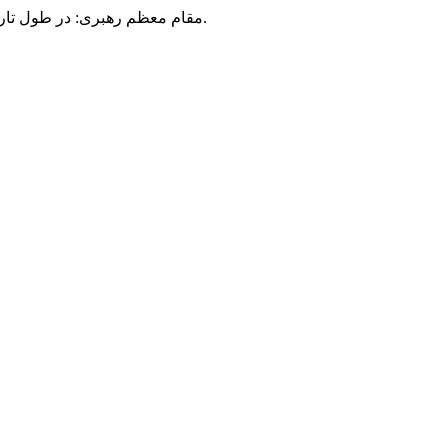
مقام معظم رهبری: در طول تاریخ، رنگ های گوناگون بر سیاست این کشور پهناور سایه افکند؛ اما رنگ ثابت مردم گیلان، رنگ ایمان بود.