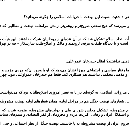
 داشتید. نسبت این نهضت با جریانات اسلامی را چگونه می‌دانید؟
 می‌رسد که هیچ سخنی صریح‌تر و روشن‌تر از متن مرامنامه نهضت و مطالبی که در ا
ت اتحاد اسلام تشکیل شد که در آن عده‌ای از روحانیان شرکت داشتند. این هیأت
ست و با دیدگاه طبقات مرفه، ‌ثروتمند و مالک و اصلاح‌طلب سازشکار – چه در ته
ذهبی نداشتند؟ امثال حیدرخان عمواغلی.
ما رفتار سیاسی و اجتماعی میرزا نشان می‌دهد که او با وجود آن‌که مردی مؤمن و اس
ی و مذهبی محکمی نداشتند هم همکاری کند. فقط هم حیدرخان عمواوغلی نبود. چهره‌ها
اتی اسلامی، ‌به گونه‌ای باز یا به تعبیر امروزی اصلاح‌طلبانه بود که می‌توانست ه
است. شعارهای نهضت جنگل هم در مراحل اولیه، همان شعارهای اولیه نهضت مشروطه 
ام مشروطه، تشکیل مجلس شورای ملی و دولت‌های مشروطه، متوجه شدند که چگون
استقلال ایران و رهایی اکثریت مردم و محرومان از فقر اقتصادی و ستم‌های سیاسی 
 محروم ایران از نهضت مشروطه به پا خاستند. نهضت جنگل از نظر اجتماعی و حتی ا