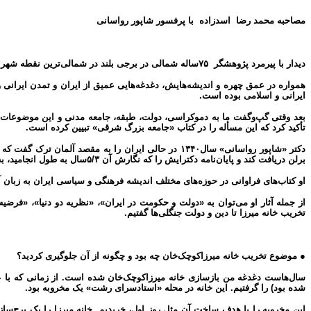
مصاحبه
محمد رضا
اسدزاده
با پرفسور
شاپور
رواسانی
دیدار با پیرمرد پژوهشگر ۷۵ساله شمالی در برجی بلند در شمالی‌ترین نقطه شهر تهران انجام شد.
همواره در عمق چهره و اندیشه‌هایش، دغدغه‌هایی عمیق از ایران و تمدن ایرانی 
ایرانی و اسلامی بوده است.
بعد وقتی گپ‌وگفت ما به دموکراسی، دولت، طبقه، جامعه مدنی و این موضوعات کش
تأکید کرد که این مسأله را در کتاب «جامعه بزرگ شرقی» تبیین کرده است.
برلن دریافت کند و پایان‌نامه دکترایش را که نگارش آن ۵/۳سال به طول انجامید، به نهضت جنگل در ایران اختصاص داد. بعدها این اثر با عنوان اولین جمهوری شورایی ایران در ۶۰۰صفحه به چاپ رسید.
او کتاب‌های فراوانی در حوزه‌های مختلف اندیشه فرهنگی و سیاسی ایران به زبان آلمانی و فارسی نگاشته و در سال۷۸ بعد از بازنشستگی از دانشگاه آلمان به ایر
از جمله آثار او می‌توان به «دولت و حکومت در ایران»، «نظریه دو دنیا»، «فرض
تخریب خانه میرزا تا دین و دولت جنگلی‌ها گفتیم.
● موضوع تخریب خانه میرزاکوچک‌خان چه بود و چگونه از آن جلوگیری کردید؟
سال‌هاست دغدغه من بازسازی خانه میرزاکوچک‌خان شده است. از زمانی که با عده‌ا
شده بود) را گرفتیم. این خانه در محله «استادسرای رشت» یک مخروبه بود.
این مخروبه را با هدف ساخت آن مثل روز اول، ‌خریدیم. خانه میرزا را یک برج‌