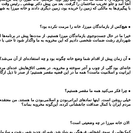
آنجا آمد و جلو تخریب ساختمان را گرفت. بعد من پیش دکتر بهشتی ـ رئیس وقت س
با پیگیری‌ها به مالکی که زمین را خریده بود، زمین دیگری دادند و خانه میرزا به شهرداری رشت تعلق گرفت؛ خان
● هیچ‌کس از بازماندگان میرزا، خانه را مرمت نکرده بود؟
خیر! ما در حال جست‌وجوی بازماندگان میرزا هستیم. از مدت‌ها پیش در برنامه‌ها
شهرداری رشت ضمانت شخصی دادیم که این مخروبه به ما واگذار شود تا حتی با 
● آن زمان پیش از اقدام شما وضع خانه چگونه بود و چه استفاده‌ای از آن می‌شد؟
خانه‌ای بود گلی از چوب و آجر سوخته و مخروبه. در بعضی اتاق‌هایش عده‌ای مرد
ایرانیت و اسلامیت ماست؟ همه ما در این قضیه مقصر هستیم؛ از صدر تا ذیل ارگان
● چرا فکر می‌کنید همه ما مقصر هستیم؟
خیلی روشن است. اینها نمادهای ایرانی‌بودن و اسلامی‌بودن ما هستند. من معتقد
مردم ایران با کمال صداقت جانفشانی کرده، این‌گونه مخروبه بماند؟
الان خانه میرزا در چه وضعیتی است؟
کمک‌هایی از سوی اشخاص فرهنگی به بنیاد شد. شورای جدید شهر رشت و سازمان برنامه و بودجه گیلان نیز کمک‌هایی کردند و بالاخره