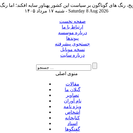
شنبه ۱۷ مرداد ۱۴۰۵ - Saturday 8 Aug 2026
صفحه نخست
ارتباط با ما
درباره موسسه
پیوندها
جستجوی پیشرفته
نسخه موبایل
درباره سایت
منوی اصلی
مقالات
گیلان ما
تصاویر
نام آوران
ویژه نامه
اشخاص
کتابخانه
اسناد
گفتگوها