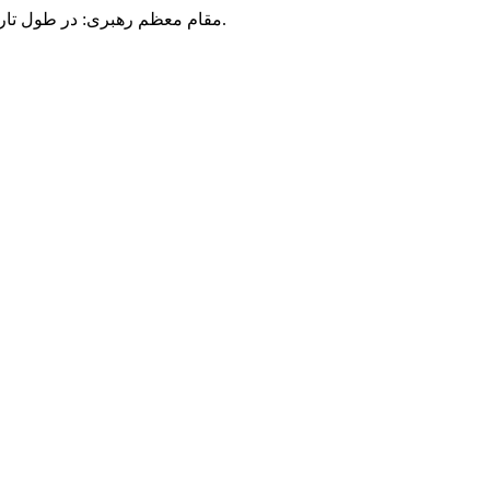
مقام معظم رهبری: در طول تاریخ، رنگ های گوناگون بر سیاست این کشور پهناور سایه افکند؛ اما رنگ ثابت مردم گیلان، رنگ ایمان بود.