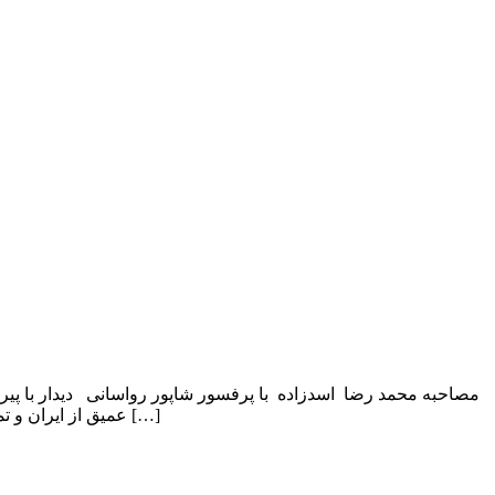
عمیق از ایران و تمدن ایرانی و اسلامی موج می‌زند. وقتی در پایان گفت‌وگو از او خواستم که از علت عشق خود […]