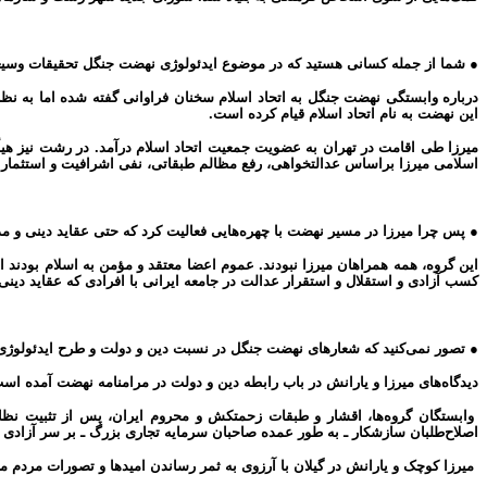
● شما از جمله کسانی هستید که در موضوع ایدئولوژی نهضت جنگل تحقیقات وسیعی
درباره وابستگی نهضت جنگل به اتحاد اسلام سخنان فراوانی گفته شده اما به نظر
این نهضت به نام اتحاد اسلام قیام کرده است.
میرزا طی اقامت در تهران به عضویت جمعیت اتحاد اسلام درآمد. در رشت نیز هیأ
اسلامی میرزا براساس عدالتخواهی، رفع مظالم طبقاتی، نفی اشرافیت و استثمار ا
● پس چرا میرزا در مسیر نهضت با چهره‌هایی فعالیت کرد که حتی عقاید دینی و م
این گروه، همه همراهان میرزا نبودند. عموم اعضا معتقد و مؤمن به اسلام بودند ا
کسب آزادی و استقلال و استقرار عدالت در جامعه ایرانی با افرادی که عقاید دین
● تصور نمی‌کنید که شعارهای نهضت جنگل در نسبت دین و دولت و طرح ایدئولوژی مبارز
دیدگاه‌های میرزا و یارانش در باب رابطه دین و دولت در مرامنامه نهضت آمده 
وابستگان گروه‌ها، اقشار و طبقات زحمتکش و محروم ایران، پس از تثبیت نظ
اصلاح‌طلبان سازشکار ـ به طور عمده صاحبان سرمایه تجاری بزرگ ـ بر سر آزادی و 
میرزا کوچک‌ و یارانش در گیلان با آرزوی به ثمر رساندن امیدها و تصورات مردم