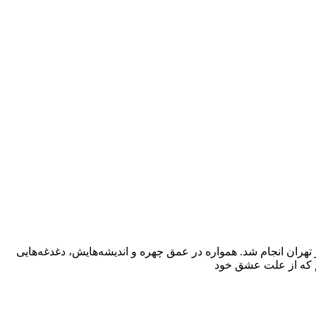
مصاحبه محمد رضا اسدزاده با پرفسور شاپور رواسانی دیدار با پیرمرد پژوهشگر ۷۵ساله شمالی در برجی بلند در شمالی‌ترین نقطه شهر تهران انجام شد. همواره در عمق چهره و اندیشه‌هایش، دغدغه‌هایی