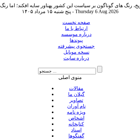
پنج شنبه ۱۵ مرداد ۱۴۰۵ - Thursday 6 Aug 2026
صفحه نخست
ارتباط با ما
درباره موسسه
پیوندها
جستجوی پیشرفته
نسخه موبایل
درباره سایت
منوی اصلی
مقالات
گیلان ما
تصاویر
نام آوران
ویژه نامه
اشخاص
کتابخانه
اسناد
گفتگوها