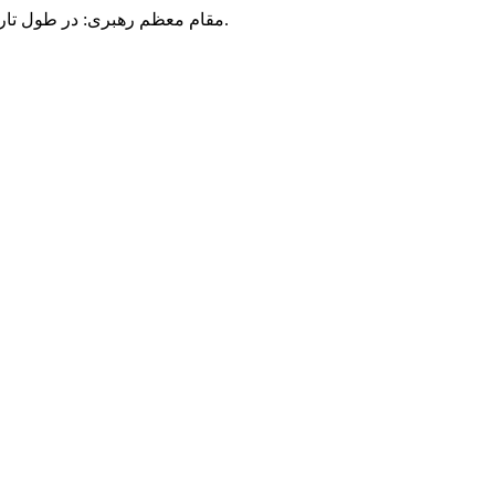
مقام معظم رهبری: در طول تاریخ، رنگ های گوناگون بر سیاست این کشور پهناور سایه افکند؛ اما رنگ ثابت مردم گیلان، رنگ ایمان بود.