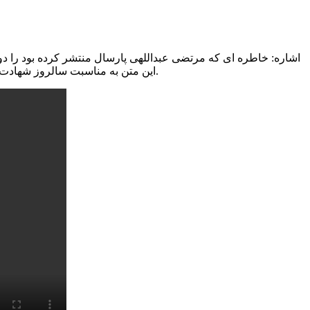
اشاره: خاطره ای که مرتضی عبداللهی پارسال منتشر کرده بود را دوست
این متن به مناسبت سالروز شهادت سیداسدالله لاجوردی، به دست عوامل سازمان تروریستی منافقین در روز ۱ شهریور ۱۳۷۷ صورت گرفت.