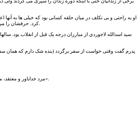
برخی از زندانیان حتی با اینکه دوره زندان را سپری می کردند ولی در
او به راحتی و بی تکلف در میان حلقه کسانی بود که خیلی ها به آنها اعتم
کرد. حرفشان را می شنید و در میانشان می نشست. بسیاری از این افراد را به جرگه زندگی و انقلاب وارد کرد.
سید اسدالله لاجوردی از مبارزان درجه یک قبل از انقلاب بود. سال
پدرم گفت وقتی خواست از سفر برگردد (بنده شک دارم که همان سفر 
مرد خداباور و معتقد، مرد بی ادعا و مخلص، مرد قوی و صریح، مصداق بارز آیه شریفه «اشداء علی الکفار رحماء بینهم».