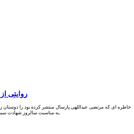
روایتی از
خاطره ای که مرتضی عبداللهی پارسال منتشر کرده بود را دوستان زحمت
به مناسبت سالروز شهادت سیداسدالله لاجوردی، به دست عوامل سازمان تروریستی منافقین در روز ۱ شهریور ۱۳۷۷ صورت گرفت.