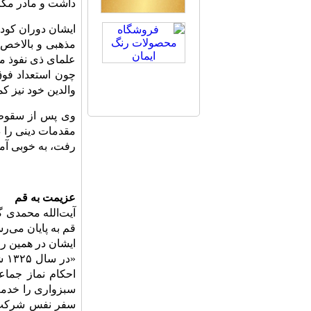
داشت و مادر مکرم
ایشان دوران کود
مذهبى و بالاخص 
علماى ذى نفوذ من
چون استعداد فوق
والدین خود نیز ک
مقدمات دینى را 
رفت، به خوبى آمو
عزیمت به قم
قم به پایان می‌رس
ایشان در همین را
«د
احکام نماز جما