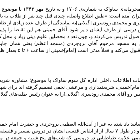
در یکی از اسناد محرمانه‌
ان آمده است: «طبق اطلاع واصله، چندی قبل چند نفر از طلاب به ن
ی و محمدی رودسری [گیلانی]به نمایندگی از طرف عده زیادی از طلاب 
 درسی از طرف ایشان دایر شود. آقای خمینی هم این تقاضا را پذیرفت
ل تدریس می‌کردند و، چون تعداد محصلین علوم دینی زیاد و محل ک
ه مسجد مرحوم آقای بروجردی (مسجد اعظم) یعنی همان جایی ک
[امام]خمینی هم قبول 
مام]خمینی، شریعتمداری و مرعشی نجفی تصمیم گرفته اند برای شهر‌ه
مین رو آقای محمدی رودسری [گیلانی]را به عنوان رئیس طلبه‌های گیلان تعی
اتید یاد شده به غیر از آیت‌الله العظمی بروجردی و حضرت امام خمین
طباطبایى داشت و در طول ۷ سال از از انفاس قدسى ایشان در دروس تفسی
مى علامه طباطبایی در دروسى که شب‌هاى پنج شنبه و جمعه در من