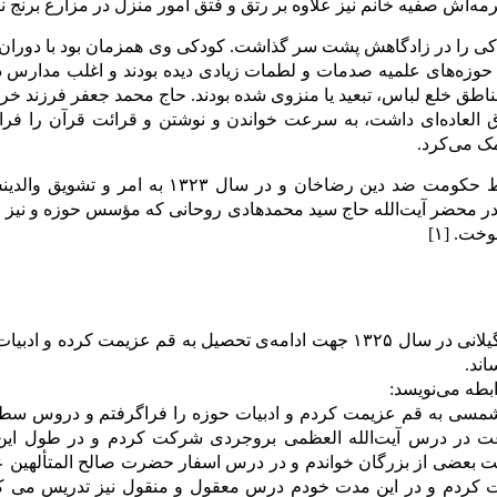
ه‌اش صفیه خانم نیز علاوه بر رتق و فتق امور منزل در مزارع برنج
کى را در زادگاهش پشت سر گذاشت. کودکى وى همزمان بود با دوران اس
حوزه‌هاى علمیه صدمات و لطمات زیادى دیده بودند و اغلب مدارس د
اطق خلع لباس، تبعید یا منزوى شده بودند. حاج محمد جعفر فرزند خرد
 العاده‌اى داشت، به سرعت خواندن و نوشتن و قرائت قرآن را فراگ
مک مى‌کرد.
وی پس از سقوط حکومت ضد دین رضاخان و در
در محضر آیت‌الله حاج سید محمدهادى روحانى که مؤسس حوزه و نیز 
خت. [۱]
آیت‌الله محمدى گیلانى در سال ۱۳۲۵ جهت ادامه‌ی تحصیل به قم عزیم
اند.
بطه مى‌نویسد:
ر سال ۱۳۲۵ شمسى به قم عزیمت کردم و ادبیات حوزه را فراگرفتم و دروس سط
عت در درس آیت‌الله العظمى بروجردى شرکت کردم و در طول 