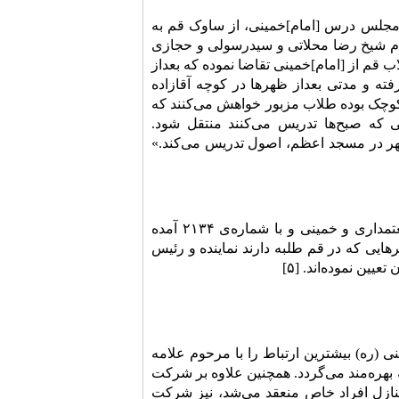
ی ساواک به شماره‌ی ۱۷۰۶ و به تاریخ مهر ۱۳۴۳ با موضوع مجلس درس [امام]خمینی، از ساوک قم به
ام شیخ رضا محلاتی و سیدرسولی و حجازی
قم از [امام]خمینی تقاضا نموده که بعداز
ه و مدتی بعداز ظهر‌ها در کوچه آقازاده
وچک بوده طلاب مزبور خواهش می‌کنند که
ه صبح‌ها تدریس می‌کنند منتقل شود.
می‌کند و فعلاً مدتی است [امام]خمینی از ساعت ۶ تا ۵ بعداز ظهر در مسجد اعظم، اصول تدریس می‌کند.»
در یکی از گزارشات اطلاعات داخلی اداره کل سوم ساواک با موضوع؛ مشاوره شریعتمداری و خمینی و با شماره‌ی ۲۱۳۴ آمده
ایی که در قم طلبه دارند نماینده و رئیس
ین نموده‌اند. [۵]
ی (ره) بیشترین ارتباط را با مرحوم علامه
ر و فلسفه بهره‌مند مى‌گردد. همچنین علاوه بر شرکت
ازل افراد خاص منعقد مى‌شد، نیز شرکت