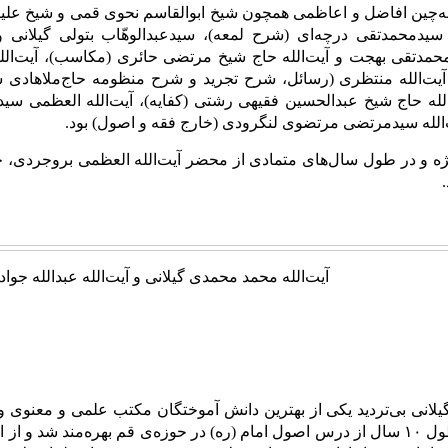
چین افاضل و اعاظمی همچون شیخ ابوالقاسم نحوی قمی و شیخ علیرضا م
دمحمدتقی درچه‌ای (شرح لمعه)، سیدعبدالوهّاب بتولى گیلانى و 
 محمدتقی بهجت و آیت‌الله حاج شیخ مرتضی حائری (مکاسب)، آیت‌ال
آیت‌الله منتظری (رسائل، شرح تجرید و شرح منظومه حاج‌ملاهادى س
لله حاج شیخ عبدالحسین فقیهى رشتى (کفایه)، آیت‌الله العظمی سیدم
‌الله سیدمرتضی مرتضوی لنگرودی (خارج فقه و اصول) بود.
ژه و در طول سال‌های متمادی از محضر آیت‌الله العظمی بروجردی، 
آیت‌الله محمد محمدی گیلانی و آیت‌الله عبدالله جوا
گیلانى بى‌تردید یکى از بهترین دانش آموختگان مکتب علمى و معنوى
مى‌رود. وى در طول ۱۰ سال از درس اصول امام (ره) در حوزه‌ی قم بهره‌مند شد 