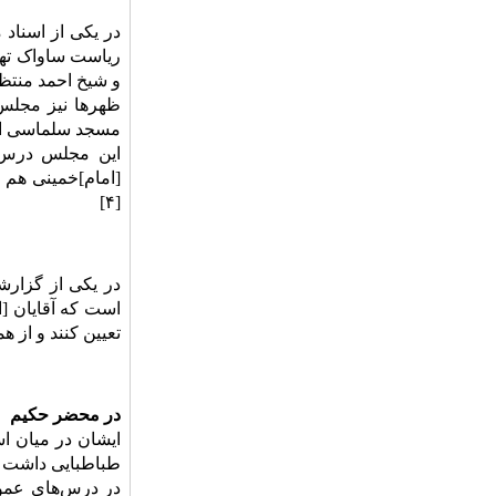
ریاست ساواک تهر
و شیخ احمد منتظر
ظهر‌ها نیز مجلس
مسجد سلماسی اصو
این مجلس درس ب
[۴]
است که آقایان [ا
تعیین کنند و از ه
در محضر حکیم
ایشان در میان اس
در درس‌های عمو