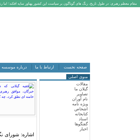
مقام معظم رهبری: در طول تاریخ، رنگ های گوناگون بر سیاست این کشور پهناور سایه افکند؛ اما رنگ
صفحه نخست
ارتباط با ما
درباره موسسه
منوی اصلی
مقالات
گیلان ما
تصاویر
نام آوران
ویژه نامه
اشخاص
کتابخانه
اسناد
گفتگوها
اخبار