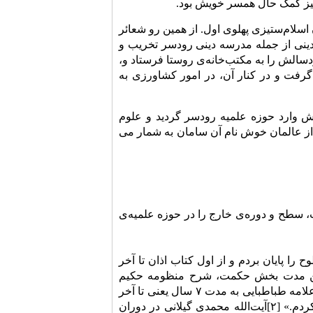
 نیز کمک حال همسر خویش بود.
لام‌ستیزى پهلوی اول. از همین رو شعائر
ینى از جمله مدرسه دینى رودسر تخریب و
سالش را به مکتب‌خانه‌ی روستا فرستاد و،
رفت و در کنار آن، در امور کشاورزى به
 سال ۱۳۲۳ به امر و تشویق والدینش وارد حوزه علمیه رودسر گردید و علوم
از عالمان خوش نام آن سامان به شمار مى
ت کرده و ادبیات، سطح و دوره‌ی خارج را در حوزه علمیه‌ی
وح را پایان بردم و از اول کتاب اذان تا آخر
این مدت بخش حکمت، شرح منظومه حکیم
سبزوارى را خدمت بعضى از بزرگان خواندم و در درس اسفار حضرت صالح المتألهین علامه طباطبایى به مدت ۷ سال یعنى تا آخر
سفر نفس شرکت کردم و در این مدت خودم درس معقول و منقول نیز تدریس مى کردم.» [۲]آیت‌الله محمدی گیلانی در دوران