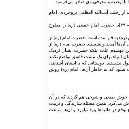
ا با توصیه و معرفى وى صادر مى‌فرمود.
د از رحلت آیت‌الله العظمی بروجردى، امام
ایشان خاطره جالبى از دیدار على امینى [نخست وزیر رژیم پهلوی بین سال‌های ۴۰ – ۳۹]با حضرت امام خمینى (ره) را مطرح
امام (ره) به قم آمده است. حضرت امام (ره) از
تى آن‌ها آمدند و نشستند حضرت امام (ره) از
 من فهمیدم علت اینکه حضرت ایشان نزدیک
ثان انبیاء براى یک مشت فاسق تواضع نکنند
ل نشستند. دوستانى که با ایشان آشنایند،
 نشود که به خاطر آن‌ها، امام (ره) روش
مله خوش طبعى و شوخى هم کردند که در آن
ش مى‌کرد، همین مسئله سازندگى و تربیت
قع در طلبه‌ها پدید نیاورد و آن‌ها مناعت