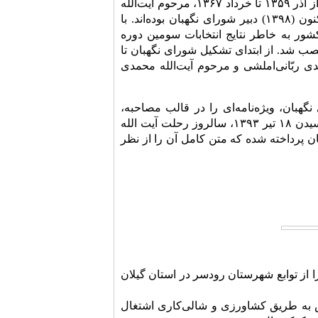
مهدوی‌کنی از تیر تا آبان ۱۳۵۹ به عنوان دبیر موقت، آیت‌الله لطف‌الله صافی‌گلپایگانی از آذر ۱۳۵۹ تا خرداد ۱۳۶۷، مرحوم آیت‌الله
محمد محمدی گیلانی از تیر ۱۳۶۷ تا مهر ۱۳۷۱ و آیت‌الله احمد جنتی از تیر ۱۳۷۱ تاکنون (۱۳۹۸) دبیر شورای نگهبان بوده‌اند. با
شور به خاطر نتایج انتخابات سومین دوره
ب شد. از ابتدای تشکیل شورای نگهبان تا
ّدمهدی ربّانی‌املشی و مرحوم آیت‌الله محمدی
۲۶ تیر ماه ۱۳۹۸سالگرد تأسیس شورای نگهبان، ویژه‌نامه‌ای را در قالب مصاحبه،
گزارش، عکس تاریخی منتشر کرد. در دومین گزارش این وپژه نام، به مناسبت فرا رسیدن ۱۸ تیر ۱۳۹۳، سالروز رحلت آیت الله
ن پرداخته شده که متن کامل آن را از نظر
‌سرایی مشهور به گیلانی در نهم شهریور ۱۳۰۷ در دعوی‌سرا از توابع شهرستان رودسر در استان گیلان
ش به طریق کشاورزى و شالی‌کارى اشتغال