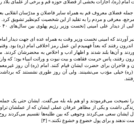
امام (ره)، اجازات بخشى از فضلای حوزه قم و برخى از علمای بلاد ر
از جمله فضلاى معروف قم به همراه سایر فاضلان و مدرّسان انقلابى بع
 مرجع، معرفى و مردم را به تقلید از این شخصیت کم‌نظیر تشویق کرد.
ر سال ۱۳۴۲ خبر آوردند که امینى نخست وزیر وقت به همراه عده اى جهت دیدار 
 اندرون رفتند که بعداً فهمیدم این عمل رمز اخلاقى امام (ره) بود. وق
ردند و آن‌ها بلند شدند و اظهار ادب و اخلاص به محضرشان کردند.
درون رفتند، پاس حرمت فقاهت و بیت نبوت و وراثت انبیاء بود؛ که وار
 و فاجران براى حضرت ایشان قیام کنند. امام (ره) آن روز غیرمعمو
م (ره) خیلى مؤدب مى‌نشینند. ولى آن روز طورى نشستند که برداشت
تند.
ى را نصیحت مى‌فرمودند و او هم بله بله مى‌گفت. ایشان حتى یک ج
ندگى داشت و یکى از مظاهر عرفان عملى ایشان که از عملشان تراو
ال ایشان سعى مى‌کردند وجوهى که بین طلبه‌ها تقسیم مى‌کردند روح تو
ت ندهند و براى پول خضوع و خشوع نکنند.» [۳]