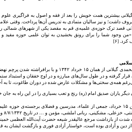
گیلانى بیشترین همت خویش را بعد از فقه و اصول به فراگیرى علوم 
وف داشت؛ و نیز سالیان متمادى به تدریس آن‌ها پرداخت. وقتى علام
ى قصد ترک حوزه‌ی علمیه‌ی قم به مقصد یکی از شهر‌های شمالی را ب
من وجود شما را براى رونق بخشیدن به توان علمى حوزه مفید و مؤثر
د. [۶]
سلامی
مرحوم آیت‌الله محمدی گیلانی از همان ۱۵ خرداد ۴۲
رار گرفته و در طول سال‌های مبارزه و در اوج خفقان و استبداد ستم‌
‌رغم همه‌ی سختی‌ها و مشکلات عارض شده در دوران طاغوت، تا به آخر وف
یگر یاران صدیق امام (ره) رنج و تعب بسیاری را در این راه به جان خری
پس از قیام خونین ۱۵ خرداد، جمعی از علماء، مدرسین و فضلای برجسته‌ی ح
ربانی
 شدت از بازداشت مرجع عالیقدر شیعه حضرت آیت‌الله العظمی خمینی «اد
ز دین و آزادی بوده است، خواستار آزادی فوری و بازگشت ایشان به قم م