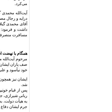
مى‌کرد.
آیت‌الله محمدی 
درایه و رجال مصر
آقای محمدى گیلان
داشت و فرمود: «
مسافرت منصرف کر
همگام با نهضت ا
صف یاران ایشان ق
خود نیآسود و علی
ایشان نیز همچون د
شد.
به هیأت دولت، به
جرم ایشان دفاع ا