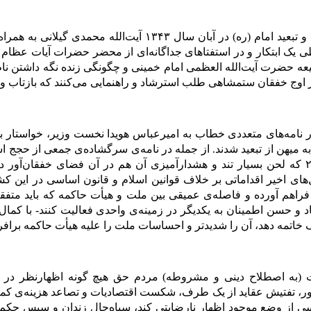
با بازداشت مجدد و تبعید امام (ره) در آبان سال ۱۳۴۳ 
 طی یک ابتکار و در استفتا‌های جداگانه‌ای از محضر حضرات آیات 
ه حضرت آیت‌الله العظمی امام خمینی و چگونگی زنده نگه داشتن نام و
وج خفقان ستمشاهی طلب استرشاد و راهنمایی می‌کنند که بازتاب وسیعی
 در نامه‌های متعددی خطاب به امیرعباس هویدا نخست وزیر، خواستار
به میهن از تبعید شدند. از جمله در نامه‌ی سرگشاده‌ی جمعی از حجج اس
تاریخ ۲۹/۱۱/۱۳۴۳ که لحن بسیار تند و هشدارآمیزی آن هم در آن فضای خفقان
های اخیر اقداماتی بر خلاف قوانین اسلام و قانون اساسی در این کش
راهم آورده و فاصله‌ی عمیقی بین ملت و هیأت حاکمه که باید متفق
اد و حسن اطمینان به یکدیگر در زمینه‌ی واحدی فعالیت کنند- با کما
اف خاتمه دهد، آن را شدیدتر و احساسات ملت را علیه هیأت حاکمه برافر
ت (به اصطلاح دینی و مشروطه) مردم حق هیچ گونه اظهارنظر در س
، تفتیش عقاید از یک طرف، شکست اقتصادیات و تصاعد هزینه‌ی کمر
ی از وضع موجود اظهار نارضایتی کند، سیاه‌چال زندان و سپس حکم داد