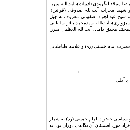
مجّد لنگرودى (ادبیات)، آیت‌الله میرزا
شهید محراب آیت‌الله صدوقی (قوانین)،
له شیخ عبدالجواد اصفهانى معروف به جبل
بزوارى)، آیت‌الله سیدمحمد باقر سلطانى
حمّد محقق داماد، آیت‌الله العظمی میرزا
حضرت امام خمینی (ره) و علامه طباطبایی
دی آملی
 و سیاسى حضرت امام خمینى (ره) به شمار
و از افراد مورد اطمینان آن یگانه‌ی دوران بود، به