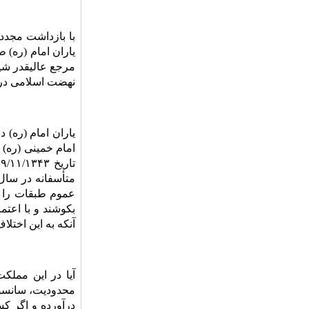
یاران امام (ره)
مرجع عالیقدر شیع
نهضت اسلامی در ا
یاران امام (ره)
امام خمینی (ره) 
متأسفانه در سال‌
عموم طبقات را ف
بکوشند و با اعتم
آنکه به این اختل
آیا در این مملک
محدودیت، سانسور
درآورده و اگر کس