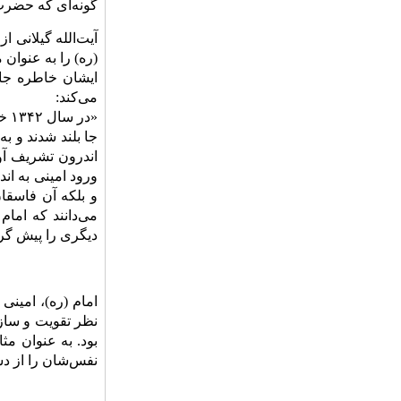
گونه‌اى که حضرت 
آیت‌الله گیلانى 
(ره) را به عنوان
مى‌کند:
«د
جا بلند شدند و به
اندرون تشریف آو
ورود امینى به ان
و بلکه آن فاسقان
مى‌دانند که اما
دیگرى را پیش گرف
امام (ره)، امین
نظر تقویت و ساز
بود. به عنوان مث
نفس‌شان را از دس