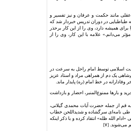
عقلى مانند حکمت و عرفان و نیز تفسیر و
ه طباطبایى در دوران تدریس خبردار شد که
رای همیشه دارد، وى را از این کار برحذر
 مى‌دانم.» علامه با این کار، وى را از
۱۳ و با برافراشته شدن پرچم نهضت اسلامی توسط امام راحل به سرعت در
شاهی یک دم از همراهی مراد و استاد عزیز
ادارانه در خط امام (ره) پایدار ماند.
د و بار‌ها ممنوع‌المنبر، احضار و بازداشت
وزه علیمه قم از جمله حضرت آیات محمدی گیلانی،
 شیرازی، جنتی، خزعلی، مشکینی، ربانی املشی، مؤمن و … در تاریخ ۸/۷/۱۳۴۲ و طی نامه‌ای سرگشاده و شدید‌اللحن خطاب
ام الله ظله» انتقاد کرده و با ذکر اینکه
ی‌شوند. [۷]