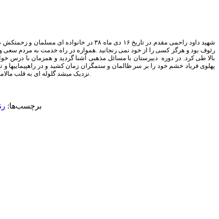
شهید داود راحمی مقدم در تاریخ ۱۶ دی ماه ۸
رئوف بود و هرگز کسی را از خود نمی رنجانید .همواره در راه خدمت به مردم سعی و 
بالا طی کرد. در دوره دبیرستان با مسائل مذهبی آشنا گردید و همزمان با درس خو
نزدیک میشد گلوله ای به قلب مالامال از عشق به امام و انقلاب او اصابت کرد و به فیض شهادت نائل گشت و افلاکی شد و مانند عاشقی سبک روح ،پرنده تر از مرغان هوایی به معبودش پیوست. روحش شاد.
برچسب‌ها:
رن