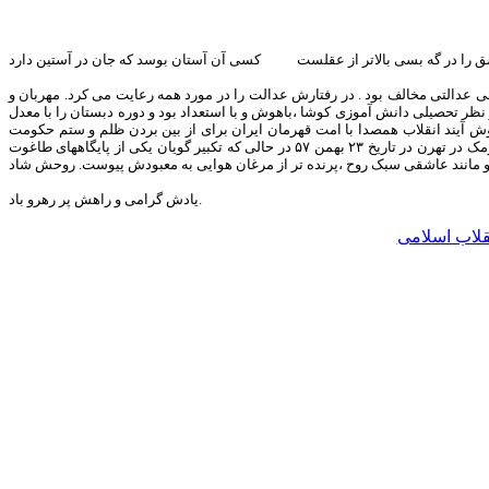
 را در گه بسی بالاتر از عقلست کسی آن آستان بوسد که جان در آستین دارد
بود و با تبعیض و بی عدالتی مخالف بود . در رفتارش عدالت را در مورد همه رعایت می کرد. مهربان و
نظر تحصیلی دانش آموزی کوشا ،باهوش و با استعداد بود و دوره دبستان را با معدل
وش آیند انقلاب همصدا با امت قهرمان ایران برای از بین بردن ظلم و ستم حکومت
پهلوی فریاد خشم خود را بر سر ظالمان و ستمگران زمان کشید و در راهپیماییها و تظاهرات شرکت فعال داشت. روزهای آخر رژیم طاغوتی بود ،هنگام تصرف کلانتری نارمک در تهرن در تاریخ ۲۳ بهمن ۵۷ در حالی که تکبیر گویان یکی از پایگاههای طاغوت
یادش گرامی و راهش پر رهرو باد.
نقلاب اسلامی