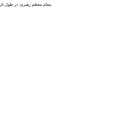
مقام معظم رهبری: در طول تاریخ، رنگ های گوناگون بر سیاست این کشور پهناور سایه افکند؛ اما رنگ ثابت مردم گیلان، رنگ ایمان بود.