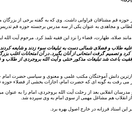
 حوزه قم مشتاقان فراوانى داشت. وى که به گفته برخى از بزرگان
 سلطانى و مجاهدى به عنوان یکى از سه مدرس برجسته حوزه قم تدریس 
نند صلاه، طهارت، قضاء را نزد این فقیه تلمذ کرد. مرحوم آیت الله ا
لیه طلاب و فضلاى شمالى دست به تبلیغات سوء زدند و شایعه کردند که
د و تصمیم گرفت امتحانى از آنان بگیرد. در آن امتحانات اغلب بزرگ
فقیت باعث شد تبلیغات مذکور خنثى و آیت الله بروجردى از طلاب و ف
ار مى رفت به گونه اى که حضرت امام، اجازات بخشى از فضلاء حوزه قم
مدرسان انقلابى بعد از رحلت آیت الله بروجردى، امام را به عنوان 
از انقلاب هم مشاغل مهمى از سوى امام به وى سپرده شد.
این استاد فرزانه در خارج اصول بهره برد.