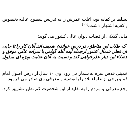
 مسلط بر کفایه بود، اغلب عمرش را به تدریس سطوح عالیه بخصوص
[۱۱]
کفایه اشتهار داشت.
یمانى گیلانى از قضات دیوان عالى کشور مى گوید:
 طلاب این مناطق، در درس خواندن ضعیف اند. آنان کار را تا جایى
ان فعلى شمال کشور ازجمله آیت الله گیلانى با نمرات عالى موفق و
ضلاء این دیار عذرخواهى کند و نسبت به آنان عنایت ویژه اى مبذول
آیت الله گیلانى بى شک یکى از ممتازترین دانش آموختگان مکتب علمى و معنوى و سیاسى حضرت امام خمینى قدس سره به شمار مى رود. وى ۱۰ سال از درس اصول امام
 و برخى از علماء بلاد را با توصیه و معرفى وى صادر مى فرمود.
مرجع معرفى و مردم را به تقلید از این شخصیت کم نظیر تشویق کرد.