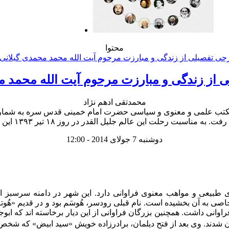
محتوا
از زندگی و مبارزت مرحوم آیت الله محمد م
محمدتقی ادهم نژاد
دوشنبه 7 جولای 2014 - 12:00
 طبیعى و مواهب معنوى فراوانى دارد. این شهر در دامنه سرسبز ال
ى به آن بخشیده است. نام قبلى رودسر، هُوسَم بود و در قدیم «هُوتم» ی
نى داشت. همچنین بزرگان فراوانى از این دیار برخاسته اند که ابوجع
شدند. وى بعد از فتح دیلمان، برادرزاده خویش «سید ابیض» که شخص ش