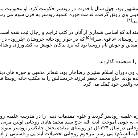
نى» مشهور بود، چهل سال با قدرت در رودسر حکومت کرد. او محبوبیت
وزه دینى وى رونق گرفت. قدمت حوزه علمیه رودسر به قرن سوم مى رسد 
[۴]
د.
ه اند که اسامى شمارى از آنان در کتب تراجم و رجال ثبت شده است.
[۵]
که در جوار رودخانه خروشان «پلررود» در م
و متدین و خوش نام روستا بود که نزد نیاکان خویش به کشاورزى و 
ى دوران اسلام ستیزى رضاخان بود. شعائر مذهبى و حوزه هاى دینى
ده بودند. حاج محمد جعفر فرزند خردسالش را به مکتب خانه روستا ف
به والدین خود کمک مى کرد.
امى وارد حوزه علمیه رودسر گردید و علوم مقدمات دینى را در مدرسه عل
ه خوبى آموخت. آیت الله حاج سید محمد هادى روحانى اولین مربى تأث
به گونه اى که وى از این استاد همواره با تجلیل یاد مى کند. مرحوم روحانى در سال