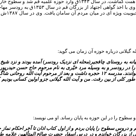
تهران مهاجرت کرد و به تحصیل معقول و منقول نزد بزرگان آن شهر همت 
فراگرفت و خود نیز از مدرسان و معارف 
پرداخت و 
گیلانى درباره حوزه آن زمان مى گوید:
ه به روستاى چافجیر(محله اى نزدیک رودسر) آمده بودند و نزد شیخ ش
در رودسر و به وسیله مرد خیّرى به نام مرحوم حاج حسن حیدرپور بنا
مرحوم طالب زاده که اطاقى به صورت خوابگاه داشت، درس مى خواندند. مدرسه ۱۲ حجره
ر کلى از بین رفت. من و آیت الله گیلانى جزو اولین کسانى بودیم که
راگرفتم و دروس سطوح را پایان بردم و از اول کتاب اذان تا آخر احکا