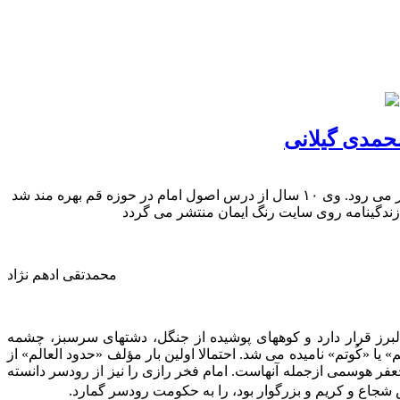
حمدى گیلانى
آیت الله محمدی گیلانى بى شک یکى از ممتازترین دانش آموختگان مکتب علمى و معنوى و سیاسى حضرت امام خمینى قدس سره به شمار مى رود. وى ۱۰ سال از درس اصول امام در حوزه قم بهره مند شد
محمدتقى ادهم نژاد
برز قرار دارد و کوههاى پوشیده از جنگل، دشتهاى سرسبز، چشمه
ا «کُوتم» نامیده مى شد. احتمالا اولین بار مؤلف «حدود العالم» از
فر هوسمى ازجمله آنهاست. امام فخر رازى را نیز از رودسر دانسته
جاع و کریم و بزرگوار بود، را به حکومت رودسر گمارد.