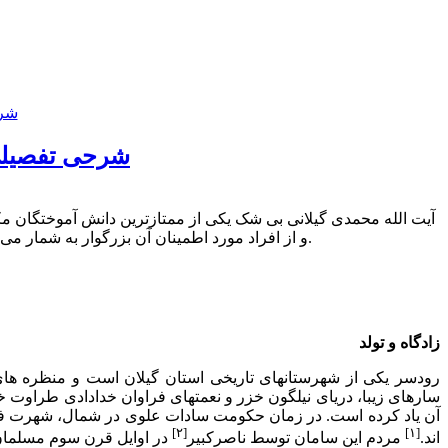
شرحی تفصیلی 
و از افراد مورد اطمینان آن بزرگوار به شمار مى رفت. به مناسبت رحلت این عالم جلیل القدر در روز ۱۸ تیر ۱۳۹۳ این زندگینامه روی سایت رنگ ایمان منتشر می گردد.
زادگاه و تولد
رودسر یکى از شهرستانهاى تاریخى استان گیلان است و منظره هاى
سارهاى زیبا، دریاى نیلگون خزر و نعمتهاى فراوان خدادادى طراوت خاص
آن یاد کرده است. در زمان حکومت سادات علوى در شمال، شهرت فراوا
[۲]
[۱]
اند.
مردم این سامان توسط ناصرکبیر
در اوایل قرن سوم مسلمان 