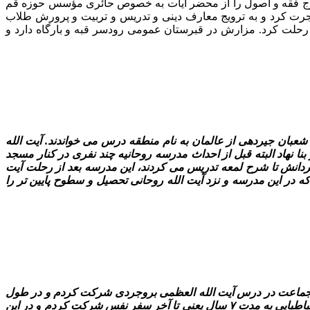
گماشت. در سال ۱۳۴۳ق وارد حوزه علمیه قم شد و سطوح خارج فقه و اصول را از محضر آیات به خصوص حائرى مؤسس حوزه قم
فضلاء به شمار مى رفت. وى با اخذ گواهى اجتهاد از بزرگان قم در سال ۱۳۵۳ق به رودسر مهاجرت کرد و به ترویج معارف دینى و تدریس و تربیت و پرورش طلاب
به واسطه تقوى و قدرت بیان در موعظه و حسن عمل محبوبیت ویژه اى در میان مردم آن سامان یافت. وى در سال ۱۳۸۷ش رحلت کرد. مزارش در قبرستان عمومى رودسر قبه و بارگاه دارد و
عبان جیردهى از عالمان به نام منطقه درس مى خواندند. آیت الله
 نهاد البته قبل از احداث مدرسه روحانیه چند نفرى در کنار مسجد
 داشت و بعد از مرحوم آیت الله روحانى شاگردانش تا شرح لمعه تدریس مى کردند، این مدرسه بعد از رحلت آیت
 در این مدرسه و نزد آیت الله روحانى تحصیل و سطوح پایین تر را
م نماز جماعت در درس آیت الله العظمى بروجردى شرکت کردم و در طول
این مدت بخش حکمت، شرح منظومه حکیم سبزوارى را خدمت بعضى از بزرگان خواندم و در درس اسفار حضرت صالح المتألهین علامه طباطبایى به مدت ۷ سال یعنى تا آخر سفر نفس شرکت کردم و در این