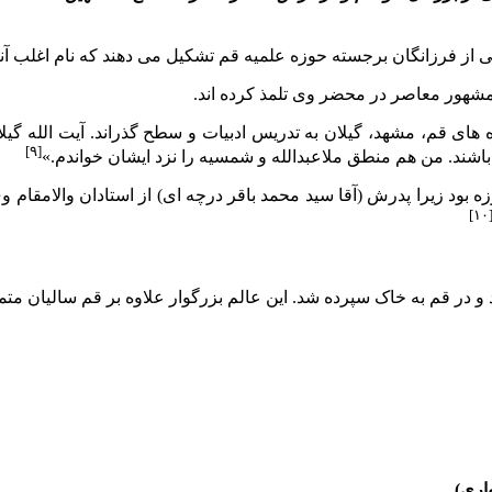
از فرزانگان برجسته حوزه علمیه قم تشکیل مى دهند که نام اغلب آنا
 مشهور معاصر در محضر وى تلمذ کرده اند.
هاى قم، مشهد، گیلان به تدریس ادبیات و سطح گذراند. آیت الله گیل
[۹]
 باشند. من هم منطق ملاعبدالله و شمسیه را نزد ایشان خواندم.»
 بود زیرا پدرش (آقا سید محمد باقر درچه اى) از استادان والامقام
[۱۰