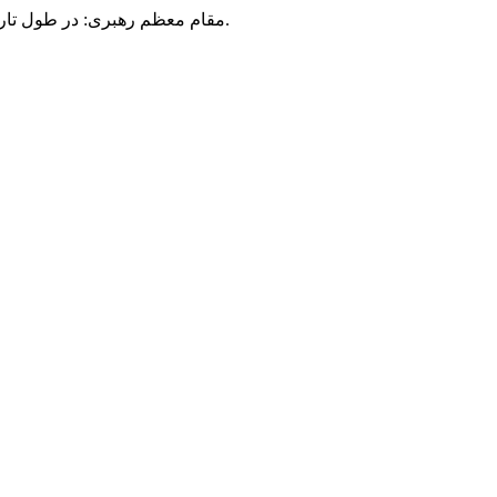
مقام معظم رهبری: در طول تاریخ، رنگ های گوناگون بر سیاست این کشور پهناور سایه افکند؛ اما رنگ ثابت مردم گیلان، رنگ ایمان بود.