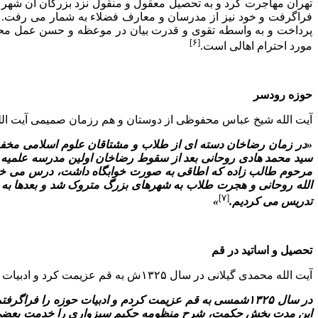
[۶]
مورد احترام اهالى است.
حوزه رودسر
آیت الله شیخ عباس محفوظى از دوستان و هم رزمان صمیمى آیت الله 
«در زمان رضاخان دسته اى از طلاب و مشتاقان علوم اسلامى مخفیان
سید محمد هادى روحانى بعد از سقوط رضاخان اولین مدرسه علمیه را 
الله روحانى و هجرت طلاب به شهرهاى بزرگ متروک شد و بعدها به طو
[۷]
تدریس مى کردیم.
»
تحصیل و اساتید در قم
آیت الله محمدى گیلانى در سال ۱۳۲۵ش به قم عزیمت کرد و ادبیات و سطوح را در این حوزه به پایان رساند. او مى نویسد:
در سال ۱۳۲۵شمسى به قم عزیمت کردم و ادبیات حوزه را ف