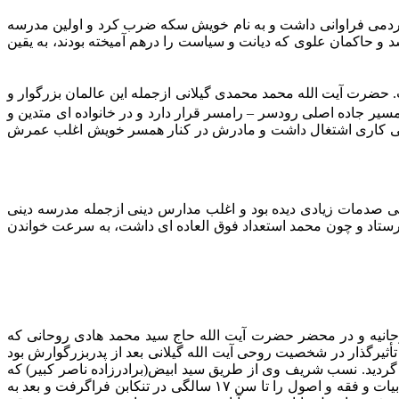
 مردمى فراوانى داشت و به نام خویش سکه ضرب کرد و اولین مدرسه
و حاکمان علوى که دیانت و سیاست را درهم آمیخته بودند، به یقین
 حضرت آیت الله محمد محمدى گیلانى ازجمله این عالمان بزرگوار و
سیر جاده اصلى رودسر – رامسر قرار دارد و در خانواده اى متدین و
شالى کارى اشتغال داشت و مادرش در کنار همسر خویش اغلب عمرش
 صدمات زیادى دیده بود و اغلب مدارس دینى ازجمله مدرسه دینى
رستاد و چون محمد استعداد فوق العاده اى داشت، به سرعت خواندن
میه روحانیه و در محضر حضرت آیت الله حاج سید محمد هادى روحانى که
یرگذار در شخصیت روحى آیت الله گیلانى بعد از پدربزرگوارش بود
 ۱۳۲۴ق در روستاى میانده بخش چابکسر رودسر متولد گردید. نسب شریف وى از طریق سید ابیض(برادرزاده ناصر کبیر) که
مرقد مطهرش در همان زادگاه معظم له واقع است، به امام سجاد(علیه السلام) مى رسد. مرحوم روحانى تحصیلات ابتدایى و قسمتى از ادبیات و فقه و اصول را تا سن ۱۷ سالگى در تنکابن فراگرفت و بعد به