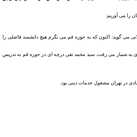
ن را مى آوریم:
انى مى گوید: اکنون که به حوزه قم مى نگرم هیچ دانشمند فاضلى را
 وى به شمار مى رفت. سید محمد تقى درچه اى در حوزه قم به تدریس