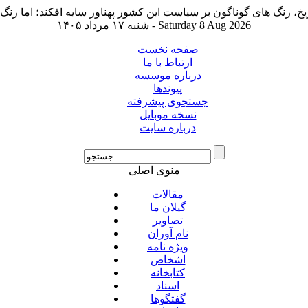
شنبه ۱۷ مرداد ۱۴۰۵ - Saturday 8 Aug 2026
صفحه نخست
ارتباط با ما
درباره موسسه
پیوندها
جستجوی پیشرفته
نسخه موبایل
درباره سایت
منوی اصلی
مقالات
گیلان ما
تصاویر
نام آوران
ویژه نامه
اشخاص
کتابخانه
اسناد
گفتگوها