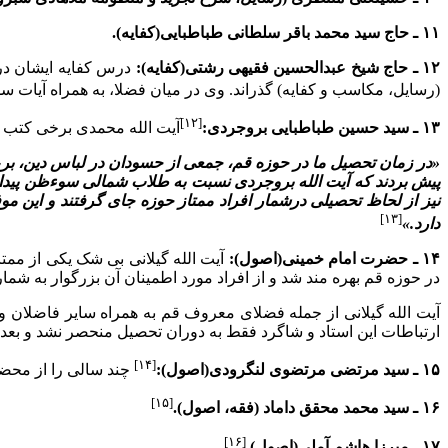
۱۱ ـ حاج سید محمد باقر سلطانى طباطبایى(کفایه).
۱۲ ـ حاج شیخ عبدالحسین فقیهى رشتى(کفایه):
درس کفایه ایشان در
(رسایل، مکاسب و کفایه) گذراند. وى در میان فضلا، به همراه آیات
[۱۲]
۱۳ ـ سید حسین طباطبایى بروجردى:
آیت الله محمدى برخى کتب ما
«در زمان تحصیل ما در حوزه قم، جمعى از حسودان در لباس دین، برع
پیش بردند که آیت الله بروجردى نسبت به طلاب شمالى سوءظن پیدا کر
نیز از لحاظ تحصیلى درشمار افراد ممتاز حوزه جاى گرفتند و این مو
[۱۳]
دارد.»
۱۴ ـ حضرت امام خمینى(اصول):
در حوزه قم بهره مند شد و از افراد مورد اطمینان آن بزرگوار به شم
آیت الله گیلانى از جمله فضلاى معروف قم به همراه سایر فاضلان و 
ارتباطات این استاد و شاگرد فقط به دوران تحصیل منحصر نشد و بعد
[۱۴]
۱۵ ـ سید مرتضى مرتضوى لنگرودى(اصول):
چند سالى را از محضر 
[۱۵]
۱۶ ـ سید محمد محقق داماد (فقه، اصول).
[۱۶]
۱۷ ـ میرزا هاشم آملى(اصول).