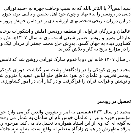
[۳]
سید ابیض
یا الثائر بالله که به سبب وجاهت چهره به «سید نورا
دینى در رودسر را بناء نهاد و چون خود اهل تحقیق و تألیف بود، ح
در این دوران تاریخى شخصیتهاى ارزشمندى را در دامن خویش پروراندن
عالمان و بزرگان فراوانى از منطقه رودسر، املش و اشکورات برخاست
عارفان بصیر و روشن ضمیر شیعى است. وى به سال ۱۳۰۷هـ .ش. در روستاى «دعوى سرا»
کشاورز دیده به جهان گشود. پدرش حاج محمد جعفر از مردان نیک 
را در مزارع برنج به کار و تلاش گذراند.
در سال ۱۳۰۷ خانه این دو با قدوم مبارک نوزادى روشن شد که نامش را «محمد» گذاردند.
محمد دوران کودکى را در زادگاهش پشت سر گذاشت. دوران کودکى و
رودسر تخریب و علماى ذى نفوذ مناطق خلع لباس، تبعید یا منزوى ش
و نوشتن و قرائت قرآن را فراگرفت و در کنار آن، در امور کشاورزى 
تحصیل در رودسر
محمد در سال ۱۳۲۳شمسى به امر و تشویق والدین گر
مؤسس حوزه و نیز از عالمان خوش نام آن سامان به شمار مى رفت، ب