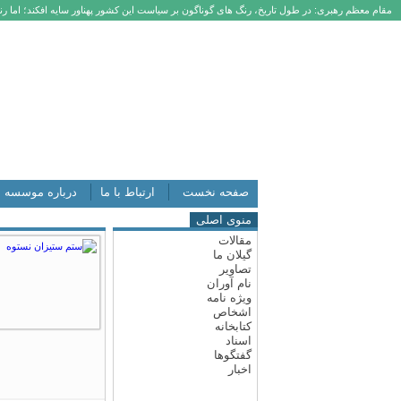
مقام معظم رهبری: در طول تاریخ، رنگ های گوناگون بر سیاست این کشور پهناور سایه افکند؛ اما رنگ
صفحه نخست
ارتباط با ما
درباره موسسه
منوی اصلی
مقالات
گیلان ما
تصاویر
نام آوران
ویژه نامه
اشخاص
کتابخانه
اسناد
گفتگوها
اخبار