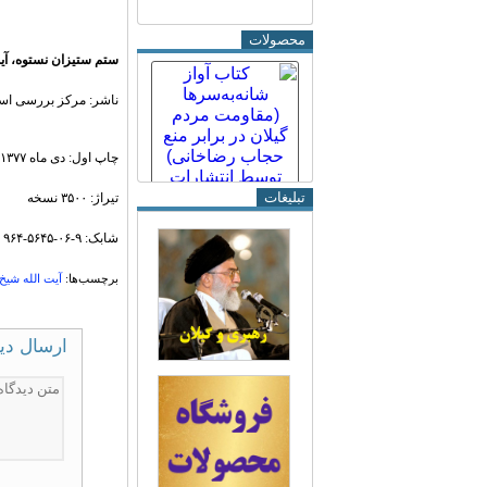
محصولات
ستم ستیزان نستوه، آی
ناشر: مرکز بررسی اسن
چاپ اول: دی ماه ۱۳۷۷
تبلیغات
تیراژ: ۳۵۰۰ نسخه
شابک: ۹-۰۶-۵۶۴۵-۹۶۴
برچسب‌ها:
آیت الله شیخ
ارسال دی