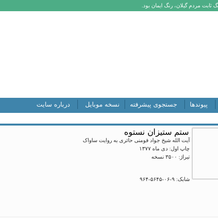
 ثابت مردم گیلان، رنگ ایمان بود.
پیوندها
جستجوی پیشرفته
نسخه موبایل
درباره سایت
ستم ستیزان نستوه
آیت الله شیخ جواد فومنی حائری به روایت ساواک
چاپ اول: دی ماه ۱۳۷۷
تیراژ: ۳۵۰۰ نسخه
شابک: ۹-۰۶-۵۶۴۵-۹۶۴