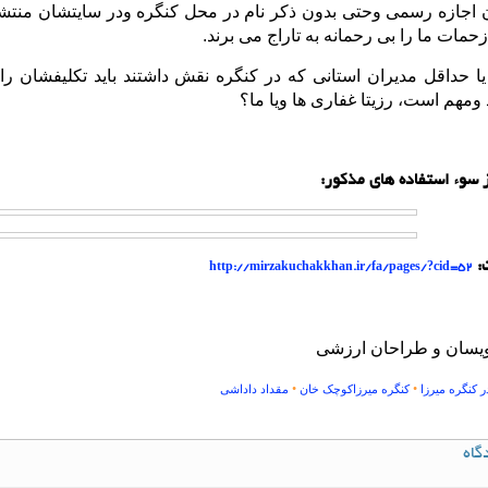
ن اجازه رسمی وحتی بدون ذکر نام در محل کنگره ودر سایتشان منتشر کر
زحمات ما را بی رحمانه به تاراج می برند.
یا حداقل مدیران استانی که در کنگره نقش داشتند باید تکلیفشان 
ومهم است، رزیتا غفاری ها ویا ما؟
 سوء استفاده های مذکور:
:
http://mirzakuchakkhan.ir/fa/pages/?cid=
52
نویسان و طراحان ارزشی
•
•
ر کنگره میرزا
کنگره میرزاکوچک خان
مقداد داداشی
گاه