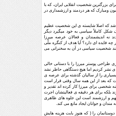
گره ای ملی برای بزرگترین شخصیت انقلابی ایران، که با
ون ومبارک که هر دردمند و ارزشمداری در
یی شد که اصلا شایسته ی این شخصیت عظیم
شر میشود و یک شکل کاملاً سیاسی به خود میگیرد دیگر
دند نه اندیشمندان و فعالان عرصه میرزا
چه فایده ای دارد؟ آیا هدف از کنگره ملّی
 چند شخصیت سیاسی در آن به سخنرانی می
ی طراحی پوستر میرزا را با دستانی خالی
ه ی نشر کردیم اما هیچ دستگاهی حاظر نشد
سیاری را از سالیان گذشته برای عرصه ی
ت که بعد از این همه سال وقتی قرار است
نه شخصی برای میرزا کار کرده اند تقدیر و
رند بلکه برای هر دقیقه ی فعالیتشان اجرت
مهم و ارزشمند است این جلوه های ظاهری
مندان و جوانان ایجاد مانع می کند.
وستانمان را ( که هنوز بابت هزینه هایش