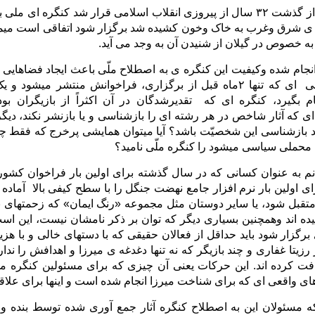
اینکه بالاخره بعد از گذشت ۳۲ سال از پیروزی انقلاب اسلامی قرار شد کن
نه ی شرق وغرب به خاک وخون کشیده شد برگزار شود اتفاقی است میم
ه خصوص در گیلان از شنیدن آن به وجد می آید.
 انجام شده وکیفیت این کنگره ی به اصطلاح ملّی باعث ایجاد فضاها
نیست، کنگره ملی ای که تنها ۲ماه قبل از برگزاری، فراخوانش منت
نام بگیرد، کنگره ای که تقدیرشدگان در آن اکثراً از بازیگران بو
 که آثار شاخص در هر رشته ای را بازشناسی و یا بازنشر نکند، دیگر 
ید بازشناسی این شخصیّت باشد؟ آیا میتوان همایشی پرخرج که فقط
به محملی سیاسی میشود را کنگره ملّی نامید؟
انم به عنوان کسانی که در سال گذشته برای اولین بار فراخوان کشور
ای اولین بار نرم افزار جامع نهضت جنگل را با سطح کیفی بالا آماد
تقبل شود، یا سایر دوستان مثل مجموعه «رنگ ایمان» که زحمتهای ب
ده اند وهمچنین بسیاری دیگر که توان بر ذکر نامشان نیست، این اس
رگزار شود باید حداقل از فعالان حقیقی که با دستهای خالی و با هزی
رزیتا غفاری و چند بازیگر که نه تنها دغدغه ی میرزا و اهدافش را ندا
افت کرده اند. این حرکات یعنی آن چیزی که برای مسئولین کنگره 
ی واقعی ای که برای شناخت میرزا انجام شده است و اینها برای علاقه 
که مسئولان این به اصطلاح کنگره آثار جمع آوری شده توسط بنده و د