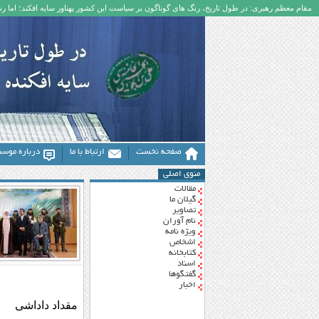
مقام معظم رهبری: در طول تاریخ، رنگ های گوناگون بر سیاست این کشور پهناور سایه افکند؛ اما رنگ
صفحه نخست
ارتباط با ما
درباره موس
منوی اصلی
مقالات
گیلان ما
تصاویر
نام آوران
ویژه نامه
اشخاص
کتابخانه
اسناد
گفتگوها
اخبار
مقداد داداشی