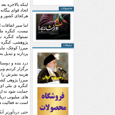
محصولات
اتحاد قوای بیگا
هرکجای کشور و ب
اما سیر اتفاقات
نمیتواند کنگره 
پژوهشی، کنگره ای
تبلیغات
میرزا کوچک، نبا
پردازند و تبدیل 
درد بنده و دوست
برگزار کردیم وبر
هزینه نشرش را م
میرزا پژوهی کشی
کنگره ی ملی ای ب
حمایت شود نه از 
های میلیونی دری
است نه فعالیت ها
حتی دردآورتر آن