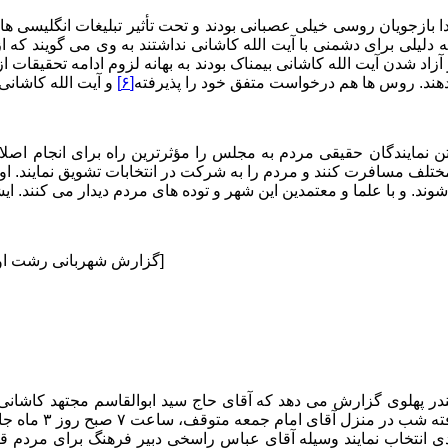
 بازجویان روسی خیلی عصبانی بودند و تحت تأثیر تبلیغات انگلیسی ها ق
دلیلی برای دشمنی با آیت الله کاشانی نداشتند به وی می گویند که ا
 آزاد شدن آیت الله کاشانی بیمناک بودند به بهانه لزوم ادامه تحقیقات ا
هند. روس ها هم درخواست متفق خود را پذیرفته
[۶]
و آیت الله کاشانی را در تاریخ ۶/۸/۱۳۲۳ به زندان ان
یافتن نمایندگان حقیقی مردم به مجلس را مؤثرترین راه برای انجام اص
ستانهای مختلف مسافرت کنند و مردم را به شرکت در انتخابات تشویق نمایند.
«[گزارش شهربانی رشت او ورود آیت الله کاشانی به بندر پهلوی و استقبال مردم و علما از وی]
عده ای از علما و 
مادی انتخاب نمایند وسیله آقای عباس راسخی دبیر فرهنگ برای مر