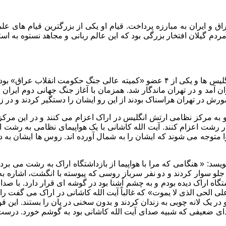
ردم گیلان افتخار بزرگی بود که این عالم ربانی و مجاهد نستوه به اس
آیت الله سید ابوالقاسم کاشانی از رهبران انقلاب مردم عراق علیه انگلیس ها و یکی از
یران آمد و در تهران ماندگار شد. همزمان با آغاز جنگ جهانی دوم ایر
ضورش در تهران هراسناک بودند از این رو ایشان را دستگیر کردند و د
ر رشت اعزام کنند. آیت الله کاشانی با یک هواپیمای نظامی به رشت 
متوجه می شوند که ایشان را به شمال آورده اند. روس ها ایشان به د
سد: « هنگامی که مرا با هواپیما از بازداشتگاه اراک به رشت می بردن
 جلو سوار کردند و دو نفر سرباز روسی که پیوسته با انگشت، اشاره 
گاه اراک دیده بودم و به چشم آشنا بود در گوشه ای قرار دارد. با صدای ن
ی الحی الذی لا یموت» که غالباً آیت الله کاشانی در اراک می گفت 
وز صدای ضعیفی که شبیه صدای آیت الله کاشانی بود به گوشم خورد. د