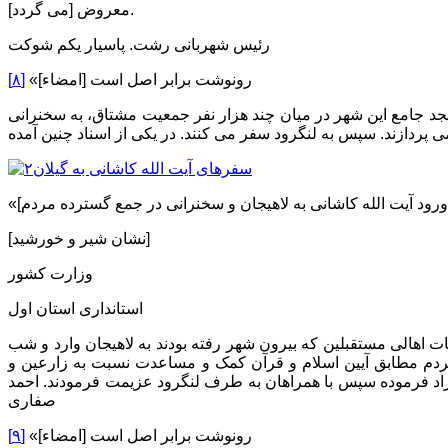
معروض [می گردد].
رئیس شهربانی رشت. پاسیار یکم شوکت
رونوشت برابر اصل است [امضاء]»
[۸]
ز می گردند. ایشان در رشت به دیدار با مردم و علما می پردازند. ساعت ۴ عصر در مقابل مسجد جامع این شهر در میان چند هزار نفر جمعیت مشتاق، به سخنرانی
[نشان شیر و خورشید]
وزارت کشور
استانداری استان اول
بقات اهالی مستقبلین که بیرون شهر رفته بودند به لاهیجان وارد و شب
مفیدی راجع به وظایف مردم مطابق آیین اسلام و قرآن کمک و مساعدت نسبت به زارعین و
یراد فرموده سپس با همراهان به طرف لنگرود عزیمت فرمودند. احمد
صفاری
رونوشت برابر اصل است [امضاء]»
[۹]