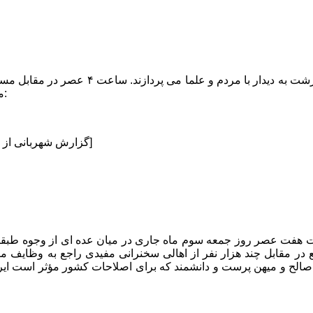
آیت الله کاشانی صبح روز ۳ خرداد به رشت با
می پردازند. سپس به لنگرود سفر می کنند. در یکی از اسناد چنین آمده:
«[گزارش شهربانی از ورود آیت الله کاشانی به لاهیجان و سخنرانی در جمع گسترده مردم]
راهانش ساعت هفت عصر روز جمعه سوم ماه جاری در میان عده ای از وجوه ط
 فرمودند. ساعت ۴ عصر روز ۴ در مسجد جامع در مقابل چند هزار نفر از اهالی سخنرانی 
ای صالح و میهن پرست و دانشمند که برای اصلاحات کشور مؤثر است ا