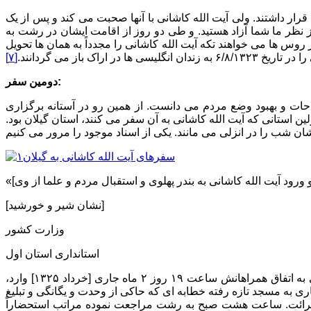
رار داشتند. ولی آیت الله کاشانی با آنها صحبت می کند و پس از یک
ز نظر ما شما آزاد هستید. و طی دو روز از اقامت ایشان در رشت به
ز روس ها می خواهند تکه آیت الله کاشانی را مجدداً به همان ها تحویل
گلیسی ها در اراک باز می گردانند.
[۷]
دومین سفر:
لاحات و بهبود وضع مردم می دانست. از همین رو در آستانه برگزاری
 اولین استانی که آیت الله کاشانی به آن سفر می کنند، استان گیلان بود.
[نشان شیر و خورشید]
وزارت کشور
استانداری استان اول
مقام استانداری استان یکم ـ محترماً به عرض می رساند. شهربانی بندر پهلوی گزارش می دهد که آقای حاج سید ابوالقاسم مجتهد کاشانی به اتفاق همراهانش ساعت ۱۹ روز ۲ ماه جاری [خرداد ۱۳۲۵] وارد،
کسبه و بازرگان بندرپهلوی به استقبال خارج شهر رفته شب در منزل آقای امام جمعه متوقف، ساعت ۷ صبح روز ۳ ماه جاری به مسجد تازه رفته خطابه ای که حاکی از وحدت و یگانگی و تبلیغ
دم قرائت. ساعت هشت صبح به رشت مراجعت نموده مراتب استحضاراً