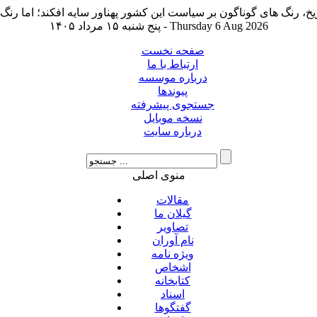
پنج شنبه ۱۵ مرداد ۱۴۰۵ - Thursday 6 Aug 2026
صفحه نخست
ارتباط با ما
درباره موسسه
پیوندها
جستجوی پیشرفته
نسخه موبایل
درباره سایت
منوی اصلی
مقالات
گیلان ما
تصاویر
نام آوران
ویژه نامه
اشخاص
کتابخانه
اسناد
گفتگوها