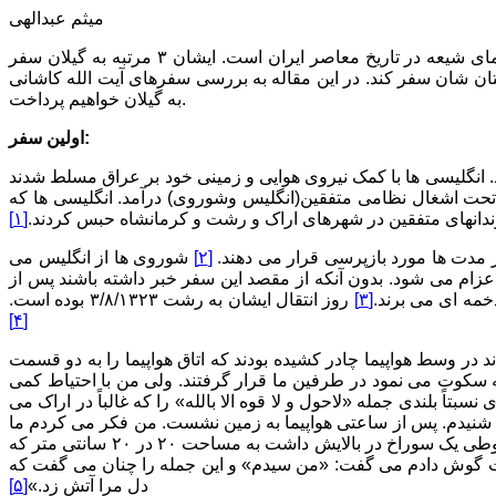
میثم عبدالهی
آیت الله کاشانی رهبری نهضت ملی شدن صنعت نفت سال ها در عراق و ایران به مبارزه پرداخت. قیام او یکی از بزرگترین قیام های علمای شیعه در تاریخ معاصر ایران است. ایشان ۳ مرتبه به گیلان سفر
تان شان سفر کند. در این مقاله به بررسی سفرهای آیت الله کاشانی
به گیلان خواهیم پرداخت.
اولین سفر:
 ۴ عضو «کمیته عالی جنگ حکومت انقلاب عراق» بود. انگلیسی ها با کمک نیروی هوایی و زمینی خود بر عراق مسلط شدند
ان تحت اشغال نظامی متفقین(انگلیس وشوروی) درآمد. انگلیسی ها که
ر زندانهای متفقین در شهرهای اراک و رشت و کرمانشاه حبس کردند.
[۱]
[۲]
شوروی ها از انگلیس می
اعزام می شود. بدون آنکه از مقصد این سفر خبر داشته باشند پس از
خمه ای می برند.
[۳]
روز انتقال ایشان به رشت ۳/۸/۱۳۲۳ بوده است.
[۴]
د در وسط هواپیما چادر کشیده بودند که اتاق هواپیما را به دو قسمت
به سکوت می نمود در طرفین ما قرار گرفتند. ولی من با احتیاط کمی
سبتاً بلندی جمله «لاحول و لا قوه الا بالله» را که غالباً در اراک می
را شنیدم. پس از ساعتی هواپیما به زمین نشست. من فکر می کردم ما
را به روسیه یا قفقاز خواهند برد. مرا در جلوی ساختمانی پیاده کردند و در یک لانه چوبی به زندان کردند و بدون سخنی در پان را بستند. این قوطی یک سوراخ در بالایش داشت به مساحت ۲۰ در ۲۰ سانتی متر که
رست گوش دادم می گفت: «من سیدم» و این جمله را چنان می گفت که
دل مرا آتش زد.»
[۵]