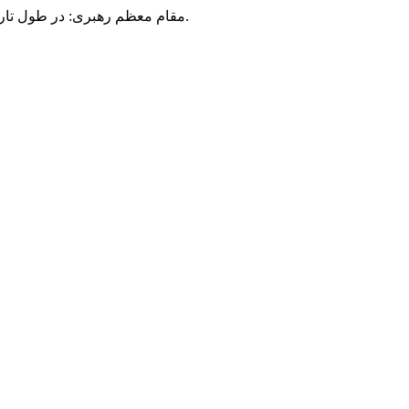
مقام معظم رهبری: در طول تاریخ، رنگ های گوناگون بر سیاست این کشور پهناور سایه افکند؛ اما رنگ ثابت مردم گیلان، رنگ ایمان بود.