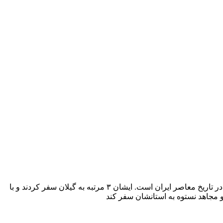
آیت الله کاشانی رهبری نهضت ملی شدن صنعت نفت را سال ها در ایران بر عده داشت و قیامش یکی از بزرگترین قیام های علمای شیعه در تاریخ معاصر ایران است. ایشان ۳ مرتبه به گیلان سفر کردند و با