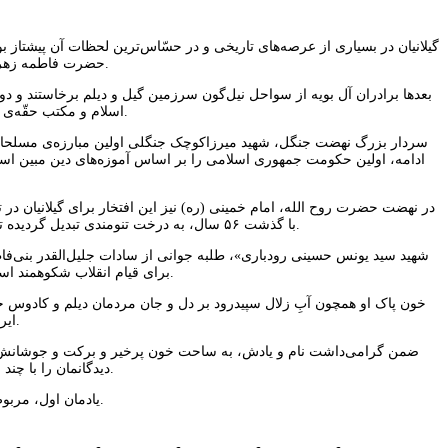
گیلانیان در بسیاری از عرصه‌های تاریخی و در حسّاس‌ترین لحظات آن پیشتاز ب
حضرت فاطمه زهرا سلام‌الله علیها قرار دادند که از جور حکام اموی و عباسی به این دیار و مردمش پناه آورده بودند.
بعدها برادران آل بویه از سواحل نیل‌گون سرزمین گیل و دیلم برخاستند و دو
اسلام و مکتب حقّه‌ی تشیع در طول تاریخ بارها و بارها از مردمان ولایتمدار سرزمین گیلان به اسلام و ایران هدیه شده است.
سردار بزرگ نهضت جنگل، شهید میرزاکوچک جنگلی اولین مبارزه‌ی مسلحانه را
ادامه، اولین حکومت جمهوری اسلامی را بر اساس آموزه‌های دین مبین اسل
در نهضت حضرت روح الله، امام خمینی (ره) نیز این افتخار برای گیلانیان در ت
با گذشت ۵۶ سال، به درخت تنومندی تبدیل گردیده تا جاییکه به برکت خون شهیدان این مرز و بوم، شاخ‌ و برگش شرق و غرب جهان اسلام، حتی دیگر بلاد مبارزخیز را در نوردیده است.
برای قیام انقلاب شکوهمند اسلامی به زعامت و رهبری حضرت امام خمینی ره بر زمین ریخته شد و نخستین شهید این مسیر خونرنگ گردید.
خون پاک او همچون آبِ زلال سپیدرود بر دل و جان مردمان دیلم و کادوس
ایران بزرگ، تاکنون بیش از هشت هزار شهید تقدیم اسلام و ناموس ایران کرده است.
دیدگانمان را با چند چشم‌انداز از یادمان‌های شهید حجت‌الاسلام و المسلمین سید یونس حسینی رودباری متبرک می‌کنیم.
یادمان اول، مربوط به مدرسه فیضیه در شهر مقدس قم است. یادمان دوم و سوم هم مربوط به شهر رودبار است.