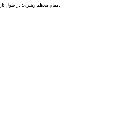
مقام معظم رهبری: در طول تاریخ، رنگ های گوناگون بر سیاست این کشور پهناور سایه افکند؛ اما رنگ ثابت مردم گیلان، رنگ ایمان بود.