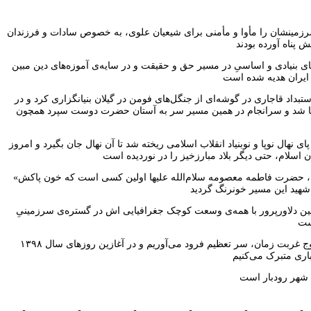
که سرزمینشان را مأوا و مأمنی برای شیعیان علوی، به خصوص سادات و فرزندان
های بنیادی و اساسیِ در مسیر حق و حقیقت و در سایه‌ی آموزه‌های دین مبین
داد قاجاری در گوشه‌ای از جنگل‌های فومن در گیلان بنیانگزاری کرد و در
وزی ما شد و سرانجام در همین مسیر سر به آستان حضرت دوست سپرد همچون
نهال نوپا و نوبنیاد انقلاب اسلامی ریخته شد تا آن نهال جان بگیرد و امروز
«شهید سید یونس حسینی رودباری»، طلبه جوانی از سادات جلیل‌القدر بنی‌فاطمه بتاریخ دوم فروردین ماه ۱۳۴۲ از مکتب فیضیه و در کنار حرم بانوی کریمه، حضرت فاطمه معصومه سلام‌الله علیها اولین کسی است که خون پاکش
ین دلاورپرور با همه‌ی وسعت کوچک جغرافیایی اش در گستره‌ی سرزمینیِ
ضمن گرامی‌داشت نام و یادش، به ساحت خون پرخیر و برکت و جوشانش سلام و درود می‌فرستیم و پس از ۵۶ سال، مقابل مظلومیت و شهادتش در اوج غربت زمان، سر تعظیم فرود می‌آوریم و در آغازین روزهای سال ۱۳۹۸