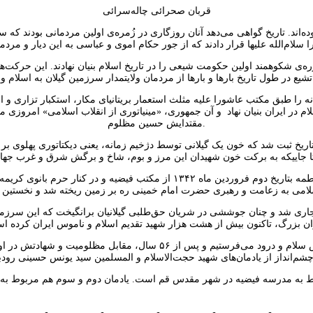
قربان صحرائی چاله‌سرائی
وده‌اند. تاریخ گواهی می‌دهد آنان روزگاری در زُمره‌ی اولین مردمانی بودند 
ره‌ی شکوهمند اولین حکومت شیعی را در تاریخ اسلام بنیان نهادند. این حرکت‌
 طبق مکتب عاشورا علیه مثلث استعمار بریتانیای مکار، استکبار تزاری و استب
ام در ایران بنیان نهاد و آن جمهوری، «مینیاتوری از انقلاب اسلامی» امر
مقتدایش حسین مظلوم.
اریخ ثبت شد که خون یک گیلانی توسط دژخیم زمانه، یعنی دیکتاتوری پهلوی بر پای 
 جاری شد و چنان جوششی در شریان حق‌طلبی گیلانیان برانگیخت که این سرزم