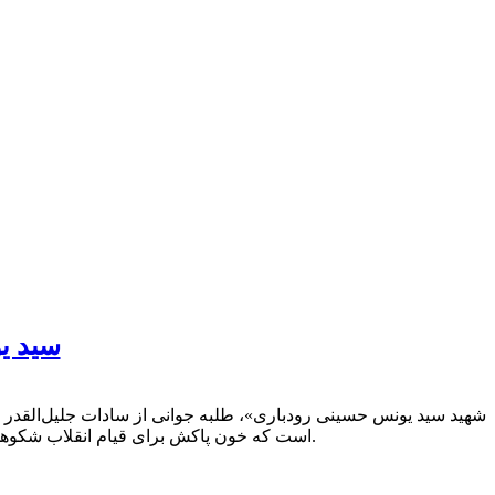
سید ی
است که خون پاکش برای قیام انقلاب شکوهمند اسلامی به زعامت و رهبری حضرت امام خمینی ره بر زمین ریخته شد و نخستین شهید این مسیر خونرنگ گردید.