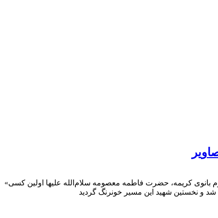
اویر
«شهید سید یونس حسینی رودباری»، طلبه جوانی از سادات جلیل‌القدر بنی‌فاطمه بتاریخ دوم فروردین ماه ۱۳۴۲ از مکتب فیضیه و در کنار حرم بانوی کریمه، حضرت فاطمه معصومه سلام‌الله علیها اولین کسی