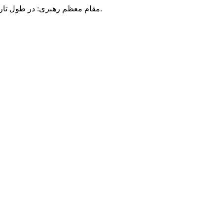
مقام معظم رهبری: در طول تاریخ، رنگ های گوناگون بر سیاست این کشور پهناور سایه افکند؛ اما رنگ ثابت مردم گیلان، رنگ ایمان بود.