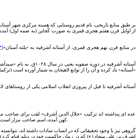
بر طبق منابع تاریخی، نام قدیم روستایی که هسته مرکزی شهر آستانه اَشرفیه ا
از اوایل قرن هفتم هجری قمری به صورت کُجاین (به ضمه اول) آمده
در منابع قرن نهم هجری قمری، از آستانه اَشرفیه به «پلته آستان»
[۳]
(آستانه کوچک) قرار دارد، که همان سیدجلال الدین اَشقَر (اَشرف) ح
عده ای پنداشته اند ترکیب «جلال الدین اَشرف» لقب برای صاحب مزا
کهن آمده، اسم صاحب مزار است. البته این احتمال نیز داده می شود که نامیده شدن سیدجلال الدین به «اَشرف»، نشانه برتری و یا شایستگی او نسبت به سایر برادرانش باشد.
گروهی نیز با وجود تحقیقاتی که در انساب سادات داشته اند، نتوانسته 