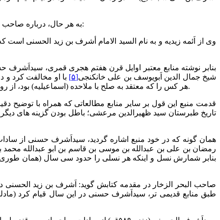
به هر حال، درباره صاحب مزار آستانه اَشرفیه معروف به سیداَشرف و ملقب به جلال الدین، حداقل دو احتمال داده می شود که در اینجا به ترتیب اولویت ذکر می شود:
۱- وی از اَئمه زیدیه و به نام السید الامام أشرف بن زید الحسنی است که در سال ۵۴۶ق. در منطق
شیخ جمال الدین اَبویوسف بن علی خانکنجی
[۵]
با او مخالفت کرد و 
هر کس را که معتقد به صلح با ملاحده (اسماعیلیه) بود، از روی اختیار و گاهی نیز بدون قصد به قتل می رسانید و اموالش را به غارت می برد و خانه اش را به آتش می کشید (مادلونگ، ۱۹۸۷: ۱۵۸، ۱۶۸).
قدمت منبع این قول بر سایر منابع مطالعاتی که همراه با توضیح د
تاریخ طبرستان سید ظهیرالدین مرعشی؛ باطل بودن گزینه های دیگر 
همان گونه که در خود منبع اشاره گردید، سیداَشرف حسنی از سادا
بنابر شمارش نسل و اینکه هر نسلی را حدود سی سال (همان طوری