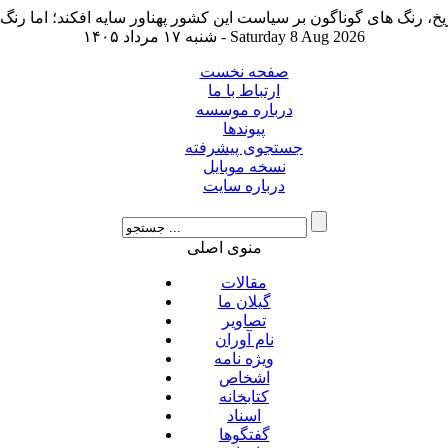
شنبه ۱۷ مرداد ۱۴۰۵ - Saturday 8 Aug 2026
صفحه نخست
ارتباط با ما
درباره موسسه
پیوندها
جستجوی پیشرفته
نسخه موبایل
درباره سایت
منوی اصلی
مقالات
گیلان ما
تصاویر
نام آوران
ویژه نامه
اشخاص
کتابخانه
اسناد
گفتگوها