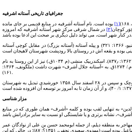
جغرافیای تاریخی آستانه اشرفیه
[۱]
بوده است. نام آستانه اَشرفیه در منابع قدیمی بر جای مانده
وَر کوچان
[۲]
در شمال شرقی مرکز شهر آستانه اَشرفیه که امروزه
 می تواند دلیل دیگری بر صحت این ادعا بوده باشد.
نام برده شده است. این کلمه، تصحیف کلمه «پیله آستانه» بوده (رابنیو، ۱۳۶۶: ۳۲۱) و پیله آستانه (آستانه بزرگ) در مقابل کوچی آستانه
آستانه اَشرفیه در دوره صفویه یعنی در سال ۱۰۲۸ق. به نام «سیداَشرف» معروف بود و جز لاهجان (لاهیجان) به شمار می رفت (قزوینی، ۱۳۶۲: ۸۳۷٫). اسکندربیک منشی (م ۱۰۳۴ق.) نیز از این روستا به نام
«آستانه» یاد کرده و آن را از توابع لاهیجان به شمار آورده است (ترکمان، ۱۳۸۲: ۱/ ۵۱۴). آستانه اَشرفیه در دوره ناصری یعنی در سال ۱۸۵۸م./ ۱۲۷۴ق. به «آستانه جلال اَشرف» شهرت داشت (ملگونف، ۱۳۶۴:
۱۶۱).
آستانه اَشرفیه تا قبل از پیروزی انقلاب اسلامی یکی از روستاهای لاهیجان شمرده می شد، تا اینکه با افزایش جمعیت تبدیل به یک شهر کوچک و سپس در ۲۸ اسفند سال ۱۳۵۸ خورشیدی تبدیل به شهرستان
مزار شناسی
دین» به تنهایی لقب بوده و کلمه «اَشرف» همان طوری که در منابع
ت مهاجر به منطقه دیلم، از جمله ابومحمد حسن بن علی از نوادگان عمر
اشرف بن علی سجاد (ع) که در زمان حاکمیت خود در دیلم قیام کرد (ابن طباطبا، ۱۳۸۸: ۱۴۱)، نام اصلی وی حسن و یا ابراهیم و یا حتی اسماعیل بوده است (مهدوی سعیدی نجفی، ۱۳۵۱؟: ۸۷)؛ در حالی که این