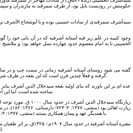
الحسینی تا به امام معصوم حدود چهارده نسل خواهد بود؛ و ملاشیخ
گرفته و فعلاً چندین قرن است که این بقعه در طرف شرق این رودخانه می باشد. بقعه آستانه اَشرفیه در شرق سفیدرود و مجاور روستاهای چَوَر کوچان و نیاکوه قرار دارد (همان، ۱۳۶۶، ۳۷۲، ۳۷۴).
ساخته شده است، اما این احتمال باطل است؛ زیرا همان گونه که خواهد آمد، این بقعه در حدود نیمه قرن ششم هجری قمری به وسیله گوهرشاد خانم ساخته شده است.
با همدیگر عهد و پیمان همکاری بستند (منشی، ۱۳۷۷: ۲/ ۷۲۳). نقل است که مردم در فصل ابریشم (ماه خرداد) سال ۱۹۰۷م./ ۱۳۲۵ق. برای زیارت به سوی آن سرازیر می شدند (رابینو، ۱۳۶۶: ۳۷۲).
این بنا و ضریح آن تا سال ۱۳۴۵ش./ ۱۳۸۶ق. دوام داشت (تصویر۲و۳)، تا اینکه از سال ۱۳۴۵ش. کار تعمیرات اساسی و نوسازی بقعه آغاز شد.