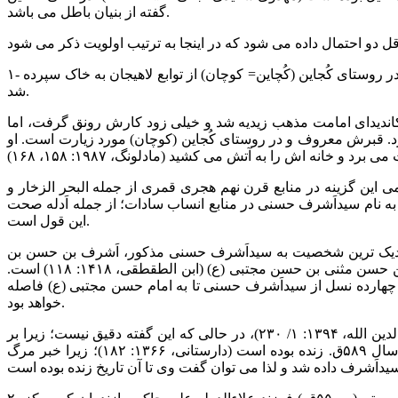
گفته از بنیان باطل می باشد.
روستای کُجاین (کُچاین= کوچان) از توابع لاهیجان به خاک سپرده
شد.
 حسنی علوی غریبی بود که در سال ۵۴۴ق. در لیاهجان (لاهیجان) گیلان کاندیدای امامت مذهب زیدیه شد و خیلی زود کارش رونق گرفت، اما
د. قبرش معروف و در روستای کُجاین (کوچان) مورد زیارت است. او
این گزینه در منابع قرن نهم هجری قمری از جمله البحر الزخار و
ه نام سیداَشرف حسنی در منابع انساب سادات؛ از جمله اَدله صحت
این قول است.
، نزدیک ترین شخصیت به سیداَشرف حسنی مذکور، اَشرف بن حسن بن
رمضان بن علی بن عبدالله بن موسی بن قاسم بن ابو عبدالله محمد بن قاسم رسی بن ابراهیم طباطبا بن اسماعیل دیباج بن ابراهیم عمر بن حسن مثنی بن حسن مجتبی (ع) (ابن الطقطقی، ۱۴۱۸: ۱۱۸) است.
ارده نسل از سیداَشرف حسنی تا به امام حسن مجتبی (ع) فاصله
خواهد بود.
صاحب البحر الزخار در مقدمه کتابش گوید: اَشرف بن زید الحسنی در سال ۵۴۴ق. در منطقه دیلم (استان گیلان فعلی) فوت کرد (المهدی لدین الله، ۱۳۹۴: ۱/ ۲۳۰)، در حالی که این گفته دقیق نیست؛ زیرا بر
طبق منابع قدیمی تر، سیداَشرف حسنی در این سال قیام کرد (مادلونگ، ۱۹۸۷: ۱۵۸، ۱۶۶، ۱۶۸). اما بنابر ادعای صاحب جنگنامه، وی تا سال ۵۸۹ق. زنده بوده است (دارستانی، ۱۳۶۶: ۱۸۲)؛ زیرا خبر مرگ