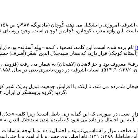
مروزی را تشکیل می دهد، کُوچان (مادلونگ، ۹۸۷م: ص ۱۵۸، ۱۶۸)
 است. این واژه معرب کوچاین، کُچان و کوچان است. وجود روستای چَ
در کنار شهر است،
سینی بوده و بقعه اش در روستای بالا رودپشت شهرستان لاهیجان است.
گردید (گروه پژوهشگران ایران، ۱۳۷۴: ۱/ ۴۰)، و از آن زمان تا به امروز بر توسعه آن افزوده شده است.
ر است، در صورتی که این گمانه زنی باطل است؛ زیرا کلمه «جلال ال
اند صاحب مزار را شناسایی نمایند و احتمال داده اند با توجه به سادا