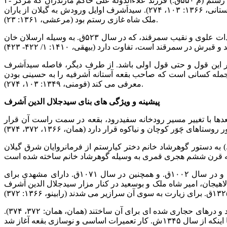
۲- سیداَشرف الحسینی (زنده ۵۸۹ق.) از سادات مهاجر از سمرقند ماوراءالنهر به منطقه گیلان است. سیداَشرف الحسینی در زمان شاه غازی رستم (م ۵۵۰ق.) فرزند علاءالدوله علی حاکم مازندران که مرکز
حکومتش در رودبست بابل بود، از طرف سمرقند به مازندران و سپس از آنجا به منطقه شرق گیلان آمد (گیلانی، ۱۳۵۲: ۴۹؛ و نیز ر. ک: دارستانی، ۱۳۶۶: ۱۰۳، ۲۷۴). سیداَشرف اوایل ورودش به گیلان از یاران
ملک شاه غازی رستم بود (مرعشی، ۱۳۶۱: ۲۳).
سیداَشرف سمرقندی از سادات حسینی بوده و با اَبوشجاع الاَشرف بن محمد از نوادگان عبیدالله بن عباس بن علی بن ابی طالب (ع)، از سادات علوی و نقیب سمرقند، که در سال ۵۲۳ق. به وسیله ارسلان خان
و قبرش در سمرقند است، تفاوت دارد (بیهقی
،
 گوهرشاد خانم دختر کیارستم (م ۵۵۰ق.) معرفی کرد، می تواند تأییدی بر این قول و حتی قول اولی باشد. از طرف دیگر، فاصله سیداَشرف
جمله کسانی است که صاحب بقعه آستانه اَشرفیه را به حسینی بودن
معرفی می کند (فومنی، ۱۳۴۹: ۱۰۳، ۲۷۴).
پیشینه و ویژگی های بنای سیدجلال الدین اَشرف
ی آستانه اَشرفیه زمانی در سمت چپ و در ساحل غربی سفیدرود قرار داشته است (رابینو، ۱۳۶۶: ۳۷۲، ۳۷۴)، اما بعدها با تغییر مسیر رودخانه سفیدرود، بقعه در سمت راست آن قرار
بر این باورند که بنای اولیه بقعه سیدجلال الدین اَشرف بنابر کتیبه مندرج بر روی عَلَم بالای گنبد، در سال ۳۱۱ق./ ۹۲۳ق. (یا ۲۹۱ق.) به دستور گوهرشاد خانم دختر کیارستم از فرمانروایان شرق گیلان
زیارتگاه سیدجلال الدین اَشرف در حدود سال ۱۰۰۰ ق. مورد توجه اهالی منطقه بوده است (فومنی، ۱۳۴۹: ۱۰۳؛ منشی، ۱۳۷۷: ۲/ ۷۲۳)، و در سال ۱۰۰۲ق. و همچنین در سال ۱۰۷۱ق. دارای مشهدی برای
ن احمدخان دوم به نام های طالشه کولی لاهیجان، امیر شاه ملک و بوسعید در کنار مزار سیدجلال الدین اَشرف
مقبره آستانه اَشرفیه در حدود سال ۱۹۰۷م./ ۱۳۲۵ق. بر اثر طغیان سفیدرود واژگون گردید و در سال ۱۹۱۰م./ ۱۳۲۸ق. دوباره بازسازی شد و درهای حجاری شده ای برای آن ساختند (همان، همان: ۳۷۲، ۳۷۴).