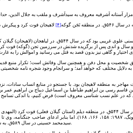
ه تَجَن گوکه
[۴]
لاهیجان فوت کرد و پیکرش در 
بنابر نوشته منابع معتبر اوایل قرن هفتم هجری قمری، سیداَشرف
دو سال و اندی پس از برگزیده شدنش در سرزمین تجن (گوکه) فوت کر
قیق شخصیت و محل دفن و همچنین سال وفاتش است؛ تکرار منبع قدیمی 
به دلایل مختلف که خواهد آمد؛ و سرانجام وجود شجره نامه شخصیتی ب
ت مهاجر به منطقه لاهیجان بود. با جستجو در منابع انساب سادات
 که در علم نسب شناسی معروف است) فرض کنیم، با اندکی تسامح چه
سیدمحمد حسینی در سال ۵۸۹ق. به سیداَشرف داده شد و لذا می توان گفت وی تا آن تاریخ زنده بوده است.