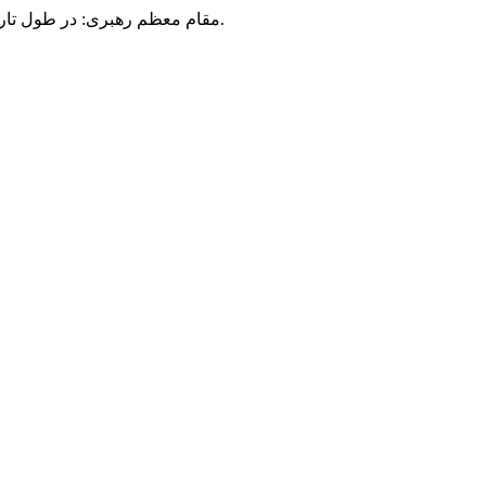
مقام معظم رهبری: در طول تاریخ، رنگ های گوناگون بر سیاست این کشور پهناور سایه افکند؛ اما رنگ ثابت مردم گیلان، رنگ ایمان بود.