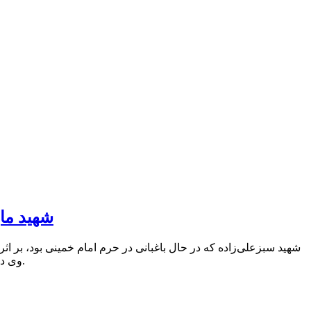
شهید ماز
وی در سن ۳۵ سالگی به شهادت رسید و دارای همسر و دو فرزند پسر و دختر بود.