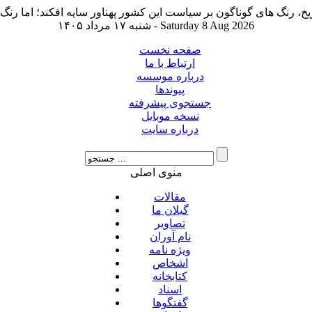
شنبه ۱۷ مرداد ۱۴۰۵ - Saturday 8 Aug 2026
صفحه نخست
ارتباط با ما
درباره موسسه
پیوندها
جستجوی پیشرفته
نسخه موبایل
درباره سایت
منوی اصلی
مقالات
گیلان ما
تصاویر
نام آوران
ویژه نامه
اشخاص
کتابخانه
اسناد
گفتگوها