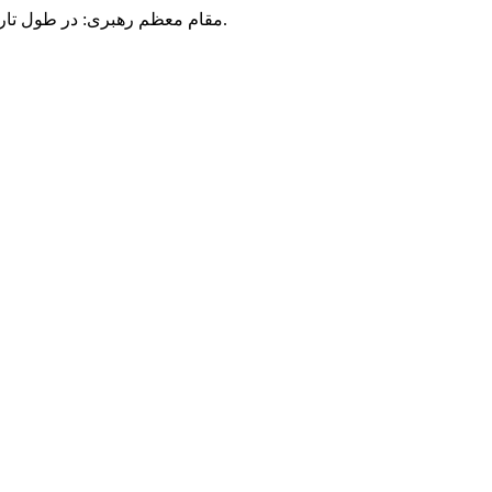
مقام معظم رهبری: در طول تاریخ، رنگ های گوناگون بر سیاست این کشور پهناور سایه افکند؛ اما رنگ ثابت مردم گیلان، رنگ ایمان بود.