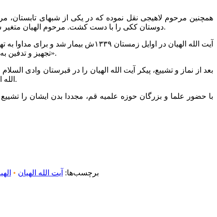
همچنین مرحوم لاهیجی نقل نموده که در یکی از شبهای تابستان، مرحو
دوستان ککی را با دست کشت. مرحوم الهیان متغیر شد و فرمود چرا این حیوان را میکشید؟! بگویید برود. لحظاتی نگذشت که تمام ککها از اتاق خارج شدند و مدتها در آن اتاق کک مشاهده نگردید.
تجهیز و تدفین به قم حمل نمودند و آیت الله العظمی بروجردی در حرم حضرت معصومه بر پیکر این عالم زاهد نماز خواند و فرمود: «دنیا نتوانست او را بفریبد».
الله الهیان فرو ریخت و همه به چشم خود دیدند که کفن و پیکر ایشان بعد از گذشت ۵۳ سال از خاکسپاری ایشان، هنوز صحیح و سالم مانده است.
با حضور علما و بزرگان حوزه علمیه قم، مجددا بدن ایشان را تشیی
برچسب‌ها:
آیت الله الهیان
•
الهی