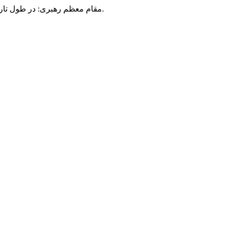
مقام معظم رهبری: در طول تاریخ، رنگ های گوناگون بر سیاست این کشور پهناور سایه افکند؛ اما رنگ ثابت مردم گیلان، رنگ ایمان بود.