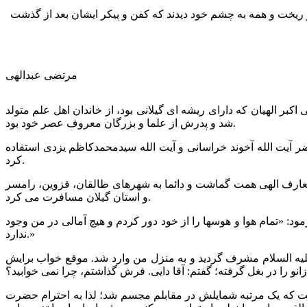
فرو ریخت و همه به چشم خود دیدند که کفن و پیکر ایشان بعد از گذشت
مرتضی عبدالهی
د سمامی در حدود سال ۱۳۰۵ قمری در قزوین متولد شد. شیخ علی اکبر الهیان که دارای ریشه ای گیلانی بود، از خاندان اهل علم متولد
شد و پدرش از علما و بزرگان معروف عصر خود بود.
آیت الله آخوند خراسانی و آیت الله سیدمحمدکاظم یزدی استفاده
کرد.
کام و معارف الهی همت گماشت و دائما به شهرهای طالقان، قزوین، رامسر
و استان گیلان مسافرت می کرد.
: «تمام هوا و هوسها را از خود دور کردم و هیچ آمالی در من وجود
ندارد.»
یه السلام مشرف گردید و به منزل من وارد شد. موقع خواب برایش
 که یک مرتبه شمایلش در مقابلم مجسم شد؛ لذا به احترام حضرت