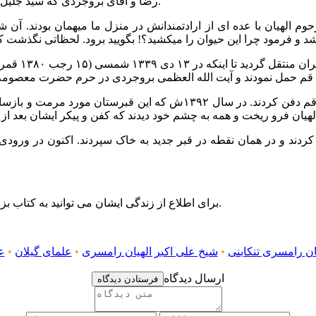
رضا و آقای بروجردی که سید جلیل القدری است اینطور استراحت می‌کنم. من فورا جای او را تغییر دادم.
م الهیان با عده ای از ارادتمندانش در منزل ما میهمان بودند. آن ش
بعد از نماز و تشییع، پیکر آیت الله الهیان را در قبرستان وادی السلام قم
ع کردند و در همان نقطه در قبر جدید به خاک سپردند. اکنون در ورو
برای اطلاع از زندگی ایشان می توانید به کتاب بزرگان رامسر، نوشته محمد سمامی حایری، ص۱۰۴ـ ۱۰۷ مراجعه کنید.
ان رامسری تنکابنی
•
شیخ علی اکبر الهیان رامسری
•
علمای گیلان
•
ع
ارسال دیدگاه
فرستادن دیدگاه