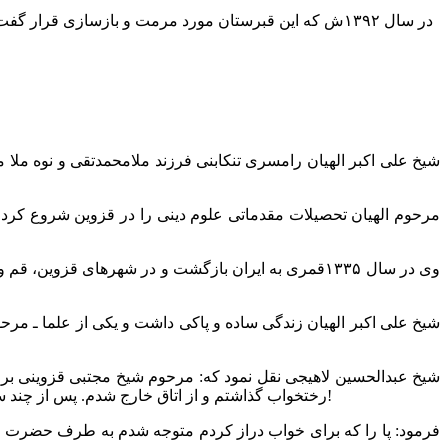
در سال ۱۳۹۲ش که این قبرستان مورد مرمت و بازسازی قرا
مرحوم الهیان تحصیلات مقدماتی علوم دینی را در قزوین شروع کرد
وی در سال ۱۳۳۵قمری به ایران بازگشت و در شهرهای قز
شیخ علی اکبر الهیان زندگی ساده و پاکی داشت و یکی از علما ـ مرح
شیخ عبدالحسین لاهیجی نقل نمود که: مرحوم شیخ مجتبی قزوینی بر
رختخواب گذاشتم و از اتاق خارج شدم. پس از چند ساعت جهت انجام کاری به آن اتاق رفتم، دیدم مرحوم الهیان نشسته و زانو را در بغل گرفته؛ گفتم: آقا دایی. فرش گذاشتم، چرا نمی خوابید؟!
فرمود: پا را که برای خواب دراز کردم متوجه شدم به طرف حضرت 