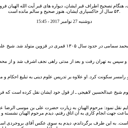
ر گفت، هنگام تصحیح اطراف قبر ایشان، دیواره های قبر آیت الله الهیان 
۵۳ سال از خاکسپاری ایشان، هنوز صحیح و سالم مانده است.
دوشنبه 27 نوامبر 2017 - 15:45
شیخ علی اکبر الهیان رامسری تنکابنی فرزند ملامحمدتقی و نوه ملا محم
 و سپس به تهران رفت و بعد از مدتی راهی نجف اشرف شد و از محضر 
وین، قم و رامسر سکونت کرد. او علاوه بر تدریس علوم دینی به تبلیغ اح
وم شیخ عبدالحسین لاهیجی ـ از قول خود ایشان نقل کرده است که فرمود
ایم نقل نمود: مرحوم الهیان به زیارت حضرت علی بن موسی الرضا عل
است. به این طرف برگرداندم، دیدم به سوی عکس آقای بروجردی است