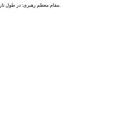
مقام معظم رهبری: در طول تاریخ، رنگ های گوناگون بر سیاست این کشور پهناور سایه افکند؛ اما رنگ ثابت مردم گیلان، رنگ ایمان بود.