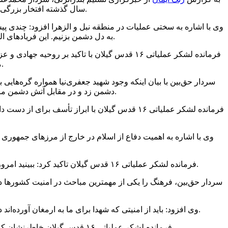
سال گذشته افتخار بزرگی برای مردم گیلان بود که توانستند بیش از ۵۰ هزار نفر را از محاصره نیروهای تکفیری خارج سازند.
وی با اشاره به سختی عملیات در منطقه نبل و الزهرا افزود: چندی پیش
به دل دشمن بزنیم. این فریادهای الله اکبر و یاعلی جهانگیر بود که باعث شد رزمندگان روحیه بگیرند و سنگرها را یکی پس از دیگری فتح کنیم.
فرمانده لشکر عملیاتی ۱۶ قدس گیلان با تاکید 
ممکن را انجام دهد و حتی در حال مجروحیت نیز به عملیات ادامه می‌داد.
سردار حق‌بین با بیان اینکه وجود شهید جعفری‌نیا همواره گره‌هایی 
دشمن زد و در مقابل آتش دشمن مردانه جلو رفت و پس از اصابت خمپاره در نزدیکی‌اش بدنش چنان آسیب دید که به سرعت به شهادت رسید.
وی با اشاره به اهمیت دفاع از اسلام در خارج از مرزهای جمهوری ا
فرمانده لشکر عملیاتی ۱۶ قدس گیلان تاکید کرد: ببینید امروز آنهایی که دم از امنیت می‌زدند و داعش را پرورش دادند تا امنیت ما را زیر سئوال ببرند در چالش هستند و به چه بلایی دچار شده اند.
سردار حق‌بین، فرهنگ را یکی از مهمترین مباحث در امنیت کشورها د
وی افزود: باید از امنیتی که شهدا برای ما به ارمغان آورده‌اند دفاع کنیم و یقین بدانید که اتفاقات سوریه را دشمن برای ما طراحی کرده ‌ و تمامی این داستان‌ها و حوادث برای آسیب زدن به ماست.
فرمانده لشکر عملیاتی ۱۶ قدس گیلان خاطرنشان کرد: باید نسلی را تربیت کنیم که در آینده از مرزهای کشور دفاع کنند و تمام تلاش دشمن این است که چنین نسلی تربیت نشود.