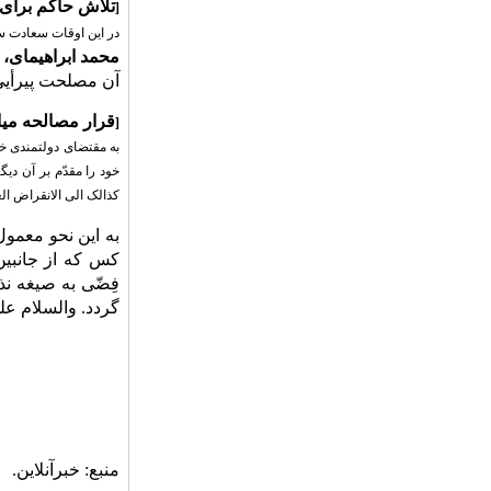
تلاش حاکم برای 
[
در این اوقات سعادت س
محمد ابراهیمای،
م
آن مصلحت پیرأیی 
قرار مصالحه میا
[
به مقتضای دولتمندی خو
کذالک الی الانقراض الع
به این نحو معمول
کس که از جانبین
فِضّی به صیغه نذ
گردد. والسلام علی
منبع: خبرآنلاین.