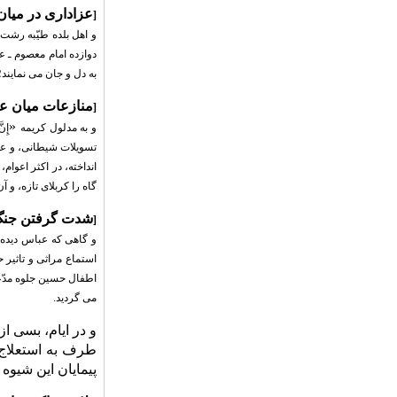
عزاداری در میا
[
و اهل بلده طیّبه رشت
دوازده امام معصوم ـ 
به دل و جان می نمایند؛
منازعات میان عز
[
«
و به مدلول کریمه
إِنّ
تسویلات شیطانی، و عصب
انداخته، در اکثر اعوا
گاه را کربلای تازه، و آ
شدت گرفتن جنگ 
[
و گاهی که عباس دیده،
استماع مراثی و تاثیر 
اطفال حسین جلوه مدّع
می گردید.
و در ایام، بسی 
طرف به استعلاج ا
پیمایان این شیوه 