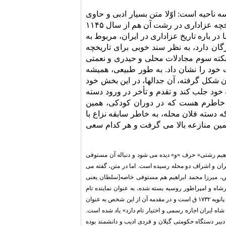
 ناحیه است: اوّلا متن بسیار ادبی و حاوی
کلمات و ترکیبات بسیار زیبا است. این را باید خواند تا فهمید. نکته دوم، اشاره ای به تاریخچه عزاداری در رشت آن هم از سال ۱۱۴۵
ر باره تاریخ عزاداری در ایران، مربوط به
ان دارد، به نظر سند خوبی برای تاریخچه
نکته سوم مجادلات محلی و حیدری و نعمتی
ود را نشان داد. به طور طبیعی، همیشه
ن شکل گرفته، آن جدالها، در این بخش خود
 خود جلب کند و تقدم و تأخر در ورود دسته
 خاطرم هست که در دوران کودکی، همین
 دسته فلان محله، به خاطر سابقه نزاع با
همین منازعه بالا می گرفت و هر کدام سعی
براهیم رشتی» حرف «و» دیده می شود و دنباله آن مستوفی
ران و اشراف دو محله رسیده است. اما در متن، گفته می
ص،
میرزا
محمد
ابراهیم هم مستوفی خاصه
[سلطان یعنی
شاه و امپراطور روسیه بسته شده، به عنوان نماینده تام
از این شخص به عنوان
ه ایران اجازه رسمى و اختیار تام دارد» یاد شده است.
 شده که باید دبیر دستگاه حکومتی گیلان و فردی ادیب و دانشمند بوده