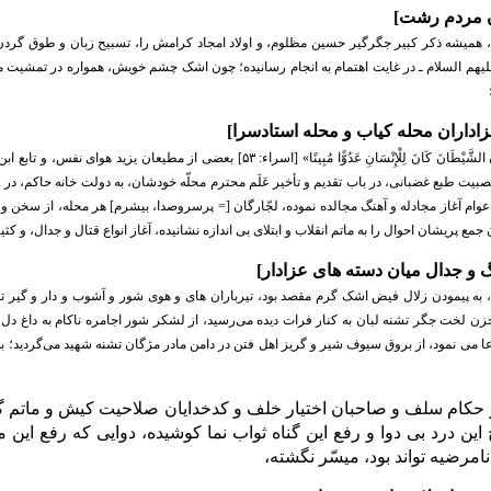
ن مردم رشت
]
، همیشه ذکر کبیر جگرگیر حسین مظلوم، و اولاد امجاد کرامش را، تسبیح زبان و طوق گردن
علیهم السلام ـ در غایت اهتمام به انجام رسانیده؛ چون اشک چشم خویش، همواره در تمشیت 
اداران محله کیاب و محله استادسرا
]
َ الشَّیْطَانَ کَانَ لِلْإِنْسَانِ عَدُوًّا مُبِینًا
» [اسراء: ۵۳] بعضی از مطیعان یزید هوای نفس، و تابع ابن زیاد طبع ارجس انجس
یت طبع غضبانی، در باب تقدیم و تأخیر عَلَم محترم محلّه خودشان، به دولت خانه حاکم، در 
م، عوام آغاز مجادله و آهنگ مجالده نموده، لجّارگان [= پرسروصدا، بیشرم] هر محله، از سخن 
ن جمع پریشان احوال را به ماتم انقلاب و ابتلای بی اندازه نشانیده، آغاز انواع قتال و جدال، و ک
و جدال میان دسته های عزادار
]
 به پیمودن زلال فیض اشک گرم مقصد بود، تیرباران های و هوی شور و آشوب و دار و گیر
حزن لخت جگر تشنه لبان به کنار فرات دیده می
رسید، از لشکر شور اجامره ناکام به داغ دل
ا می نمود، از بروق سیوف شیر و گریز اهل فتن در دامن مادر مژگان تشنه شهید می
گردید؛ ب
از حکام سلف و صاحبان اختیار خلف و کدخدایان صلاحیت کیش و ماتم 
ین درد بی دوا و رفع این گناه ثواب نما کوشیده، دوایی که رفع این 
نامرضیه تواند بود، میسّر نگشته،