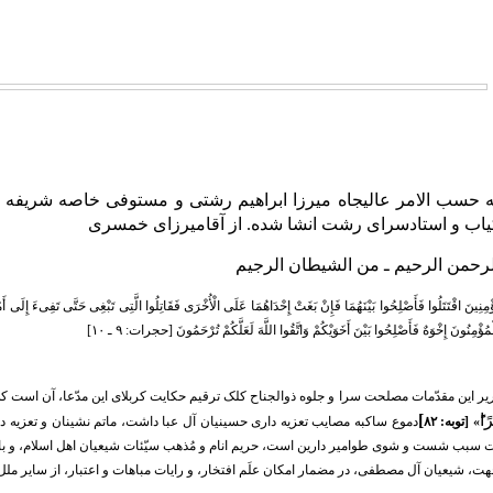
 حسب الامر عالیجاه میرزا ابراهیم رشتی و مستوفی خاصه شریفه 
 کیاب و استادسرای رشت انشا شده. از آقامیرزای خمسری
الرحمن الرحیم ـ من الشیطان الرجیم
مِنِینَ اقْتَتَلُوا فَأَصْلِحُوا بَیْنَهُمَا فَإِنْ بَغَتْ إِحْدَاهُمَا عَلَى الْأُخْرَى فَقَاتِلُوا الَّتِی تَبْغِی حَتَّى تَفِیءَ إِلَى أَمْر
الْمُؤْمِنُونَ إِخْوَهٌ فَأَصْلِحُوا بَیْنَ أَخَوَیْکُمْ وَاتَّقُوا اللَّهَ لَعَلَّکُمْ تُرْحَمُونَ
[حجرات: ۹ ـ ۱۰]
ر این مقدّمات مصلحت سرا و جلوه ذوالجناح کلک ترقیم حکایت کربلای این مدّعا، آن است که 
رًا
]
ً» [توبه: ۸۲
دموع ساکبه مصایب تعزیه داری حسینیان آل عبا داشت، ماتم نشینان و تعزیه دارا
 سبب شست و شوی طوامیر دارین است، حریم انام و مُذهب سیّئات شیعیان اهل اسلام، و ب
جهت، شیعیان آل مصطفی، در مضمار امکان علَم افتخار، و رایات مباهات و اعتبار، از سایر ملل 