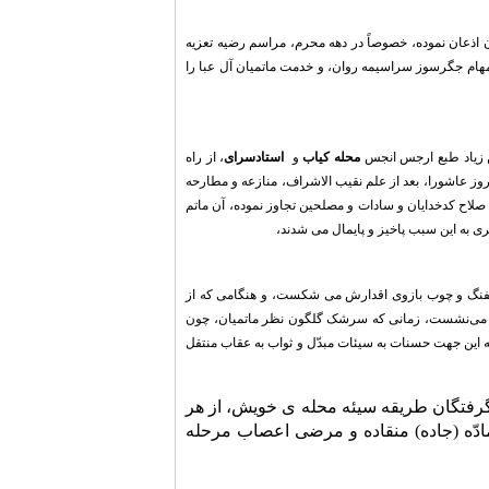
 اذعان نموده، خصوصاً در دهه محرم، مراسم رضیه تعزیه
مهام جگرسوز سراسیمه روان، و خدمت ماتمیان آل عبا را
محله کیاب
و
استادسرای
، از راه
روز عاشورا، بعد از علم نقیب الاشراف، منازعه و مطارحه
و صلاح کدخدایان و سادات و مصلحین تجاوز نموده، آن ماتم
ثیری به این سبب پاخیز و پایمال می شدند،
 تفنگ و چوب بازوی اقدارش می شکست، و هنگامی که از
 می
نشست، زمانی که سرشک گلگون نظر ماتمیان، چون
ه این جهت حسنات به سیئات مبدّل و ثواب به عقاب منتقل
گرفتگان طریقه سیئه محله ی خویش، از هر
مادّه (جاده) منقاده و مرضی اعصاب مرحله