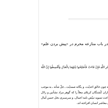
در باب منازعه محرم در «پیش بردن علم»
ِ اللَّهِ فَإِنْ فَاءَتْ فَأَصْلِحُوا بَیْنَهُمَا بِالْعَدْلِ وَأَقْسِطُوا إِنَّ اللَّهَ
چون خالق احدیّت، و یگانه صمدیّت ـ جلّ شأنه ـ به موجب
ن کُشتگان کربلای معلاّ را که گوهر مراد نشأتین و زلال
اعث تسوید تبیّض نامه اعمال، و سرسبزی نخل حسن آمال
معاشر انسان افراخته اند،