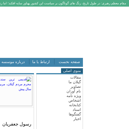
مقام معظم رهبری: در طول تاریخ، رنگ های گوناگون بر سیاست این کشور پهناور سایه افکند؛ اما رنگ
صفحه نخست
ارتباط با ما
درباره موسسه
منوی اصلی
مقالات
گیلان ما
تصاویر
نام آوران
ویژه نامه
اشخاص
کتابخانه
اسناد
گفتگوها
اخبار
رسول جعفریان