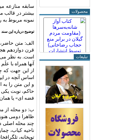
سابقه منازعه میا
محصولات
بیشتر در قالب مح
نمونه مربوط به ر
توضیح درباره این سند
الف: متن حاضر، 
قرن دوازدهم هجر
است. به نظر می ر
تبلیغات
آنها همراه با علَ
از این جهت که چ
اساس آنچه در این
و این متن را به
حاکم، نوبت یکی ا
فضه ای» یا همان
ب: دو محله از مح
ظاهرا دومی هنوز
چند محله اصلی دا
ناحیه کیاب، چمار
توپخانه، تلگرافخا