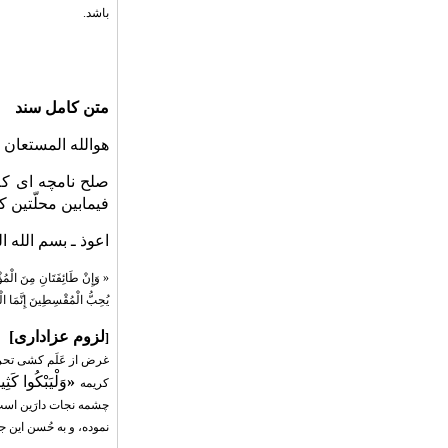
باشد.
متن کامل سند
هوالله المستعان
صلح نامچه ای که
فیمابین محلّتین
اعوذ ـ بسم الله 
«
وَإِنْ طَائِفَتَانِ مِنَ الْمُؤْ
یُحِبُّ الْمُقْسِطِینَ
إِنَّمَا 
لزوم عزاداری
]
[
غرض از عَلَم کشی تحری
«
وَلْیَبْکُوا کَثِی
کریمه
چشمه نجات دارَین است
نموده، و به حُسن این 