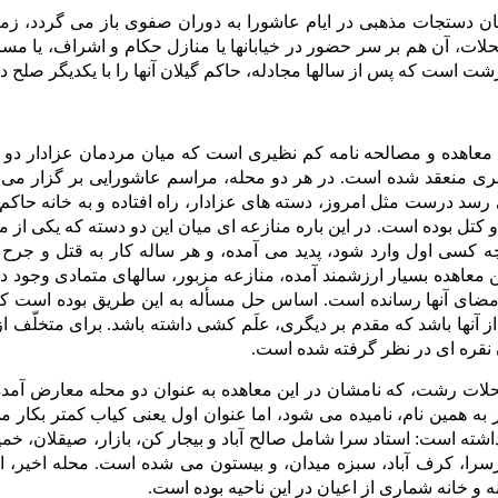
ن دستجات مذهبی در ایام عاشورا به دوران صفوی باز می گردد، زمان
لات، آن هم بر سر حضور در خیابانها یا منازل حکام و اشراف، یا مسا
شت است که پس از سالها مجادله، حاکم گیلان آنها را با یکدیگر صلح دا
معاهده و مصالحه نامه کم نظیری است که میان مردمان عزادار دو
ی منعقد شده است. در هر دو محله، مراسم عاشورایی بر گزار می 
سد درست مثل امروز، دسته های عزادار، راه افتاده و به خانه حاکم ش
م و کتل بوده است. در این باره منازعه ای میان این دو دسته که یکی از 
ه کسی اول وارد شود، پدید می آمده، و هر ساله کار به قتل و جرح 
 معاهده بسیار ارزشمند آمده، منازعه مزبور، سالهای متمادی وجود داشت
 امضای آنها رسانده است. اساس حل مسأله به این طریق بوده است که 
ز آنها باشد که مقدم بر دیگری، علَم کشی داشته باشد. برای متخلّف از
 نقره ای در نظر گرفته شده است.
لات رشت، که نامشان در این معاهده به عنوان دو محله معارض آمده، 
 به همین نام، نامیده می شود، اما عنوان اول یعنی کیاب کمتر بکار
شته است: استاد سرا شامل صالح آباد و بیجار کن، بازار، صیقلان، خم
سرا، کرف آباد، سبزه میدان، و بیستون می شده است. محله اخیر، اش
نه و خانه شماری از اعیان در این ناحیه بوده است.