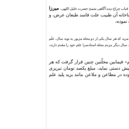
میرزا
قباب چراغ دیده آگاهی سَمیّ حضرت خلیل اللهی،
فاخانه آن طبیب علت فاسد طبعان عرض، و
نموده،
ید که هر سال یکی از دو محله مزبور به نوبه سال، علَم
۱۱۴۵ اهل کیاب، علَم خود را مقدّم داشته اند، سال دیگر مردم محله استادسرا علم خود را مقدم دارند،
» فیمابین محلّتین چنین قرار گرفت که هر
یش دستی نماید، مبلغ یکصد تومان تبریزی
ه در مطاعن و ملاعن مانند یزید پلید علم