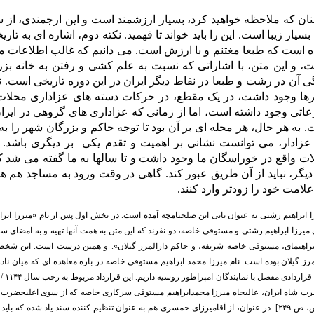
ان که ملاحظه خواهید کرد، بسیار ارزشمند است و این ارجمندی، از سه
 است که طبعا مغتنم و با ارزش است. می دانیم که غالب اطلاعات ما د
، و این متن، با اشاراتی که نسبت به علم کشی و رفتن به خانه بزرگ
ی آن در رشت و طبعا در نقاط دیگر ایران در این دوره تاریخی است. 
ا وجود داشت، در یک مقطع، در حرکات دسته های عزاداری محلات خ
اتی وجود داشته است، اما از زمانی که عزاداری های گروهی در ایرا
. به هر حال، هر محله ای بر آن بود تا توجه حاکم و بزرگان شهر را به
زادار، می توانست نشانی بر اهمیت و تقدم یکی بر دیگری باشد.
ت واقع در خوراسگان ما وجود داشت و تا سالها به ما گفته می شد که
یگر، نباید از آن طریق عبور کند. گاهی در وقت ورود به مساجد هم 
لامت خود را زودتر وارد کنند.
رزا ابراهیم رشتی به عنوان بانی این صلحنامچه آمده است. در بخش اول پس از نام «میرزا ا
میرزا ابراهیم رشتی و مستوفی خاصه، دو نفرند که این متن به همت آنها تهیه و به امضای س
ابراهیمای، مستوفی خاصه شریفه، و حاکم دارالمرز گیلان». و همین درست است. این شخ
مرز گیلان بوده است.
نام
میرزا محمد ابراهیم مستوفی خاصه در باره معاهده ای که میان نادر
راردادی مفصل با نمایندگان امپراطور روسیه داریم.
این قرارداد مربوط به رجب سال ۱۱۴۴ / پانویه ۱۷۳۲ ق است و در مقدمه آن
ضرت شاه ایران، عالى‏جاه میرزا محمدابراهیم‏ مستوفى سرکارى خاصه که از سوى اعلیحضرت شا
[نادرشاه و بازماندگانش، ص ۲۴۹]. در عنوان، از آقامیرزای خمسری هم به عنوان تنظیم کننده سند یاد