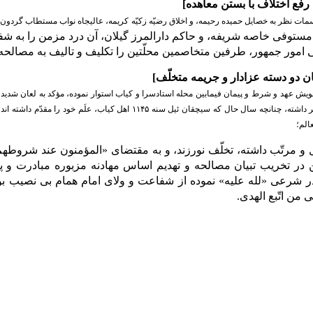
رفع اختلاف با بستن معاهده
]
مات نظر به خصایل حمیده رحیمه، و اخلاق رضیّه زکیّه کریمه، عالیجاه نواب مستطاب گردون 
ستوفی خاصه شریفه، و حاکم دارالمرز گیلان، آن درد مزمن را به ش
امور جمهور، طرفین متخاصمین محلّتین را تکلیف و تالیف به مصالحه 
ن دو دسته عزادار و جریمه متخلّف
]
یش عهد و شرط و پیمان فیمابین محله استادسرا و کیاب استوار نموده، مؤکد به لعان شدید مز
خود را مقدّم بر آن دیگر داشته، چنانچه سال حال که سیچقان ئیل سنه 
الم؛
 و مرتّب داشته، تخلّف نورزند، و به مقتضای «المؤمنون عند شروطهم
 در تخریب تبیان مصالحه و تهدیم اساس مهادنه مزبوره مبادرت و پ
ر شرعی «لله علیه» نموده از شفاعت و ولای امام همام بی نصیب بود
 من اتّبع الهدی.