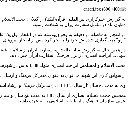
به گزارش خبرگزاری بین المللی قرآن(ایکنا) از گیلان، حجت الاسلا
28آبان ماه در مقابل سفارت ایران به شهادت رسید.
دو انفجار به فاصله دو دقیقه به وقوع پیوسته که در انفجار اول یک
“رنو” بمب‌گذاری شده‌اش خود را منفجر کرد. پس از انفجار نیروهای ا
در همین حال به گزارش سایت النشره، سفارت ایران از سلامت غضنفر 
شهادت ابراهیم انصاری، رایزن فرهنگی سفارت ایران خبر دادند.
حجت الاسلام والمسلمین ابراهیم انصاری متولد 1338 ه.ش در شهرستان لامرد از توابع استان فارس و دارای تحصیلات حوزوی و دانشگاهی و مدرک کارشناسی ارشد مدیریت بود.
از سوابق کاری این شهید می توان به عنوان مدیرکل فرهنگ و ارشاد اسلامی استان 
وی به مدت ده سال (از سال 1373-1383) مدیرکل فرهنگ و ارشاد استان گیلان بود که در این مدت خدمات شایانی به ارتقای فرهنگی استان گیلان کرد.
همچنین حجت الاسلام انصاری از
عربی سازمان فرهنگ و ارتباطات اسلامی را به عهده داشت.