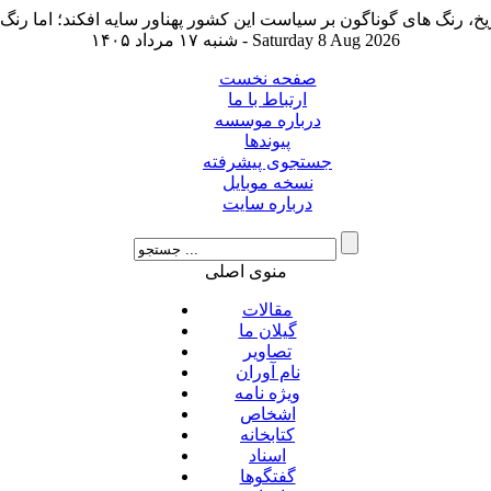
شنبه ۱۷ مرداد ۱۴۰۵ - Saturday 8 Aug 2026
صفحه نخست
ارتباط با ما
درباره موسسه
پیوندها
جستجوی پیشرفته
نسخه موبایل
درباره سایت
منوی اصلی
مقالات
گیلان ما
تصاویر
نام آوران
ویژه نامه
اشخاص
کتابخانه
اسناد
گفتگوها