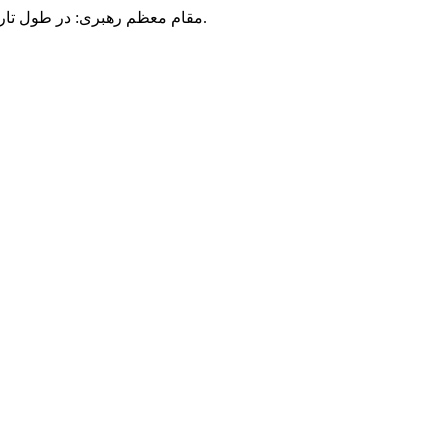
مقام معظم رهبری: در طول تاریخ، رنگ های گوناگون بر سیاست این کشور پهناور سایه افکند؛ اما رنگ ثابت مردم گیلان، رنگ ایمان بود.