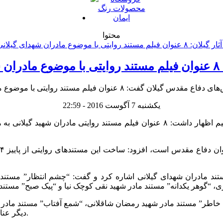
محتوا
ود
یکشنبه 7 آگوست 2016 - 22:59
به گزارش رنگ ایمان اسماعیل محمدپور در گفت‌وگو با خبرنگار تسنیم اظهار داشت: ۸ عن
ستند مادران شهدای گیلانی اشاره کرد و گفت: “چشم انتظار” مستن
 خاطر” مستند مادر شهید رمضان شاقلانی، “شمع آفتاب” مستند مادر 
دیگر عناوین فیلم‌های ساخته شده با موضوع مستند مادران شهید گیلانی است.