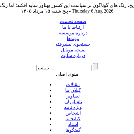
پنج شنبه ۱۵ مرداد ۱۴۰۵ - Thursday 6 Aug 2026
صفحه نخست
ارتباط با ما
درباره موسسه
پیوندها
جستجوی پیشرفته
نسخه موبایل
درباره سایت
منوی اصلی
مقالات
گیلان ما
تصاویر
نام آوران
ویژه نامه
اشخاص
کتابخانه
اسناد
گفتگوها