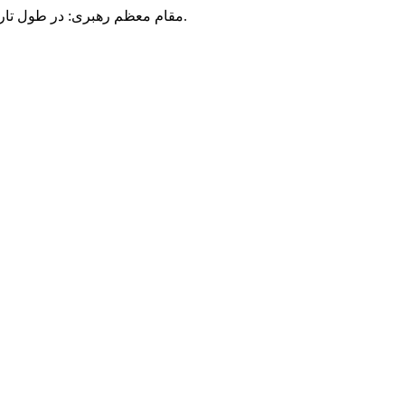
مقام معظم رهبری: در طول تاریخ، رنگ های گوناگون بر سیاست این کشور پهناور سایه افکند؛ اما رنگ ثابت مردم گیلان، رنگ ایمان بود.