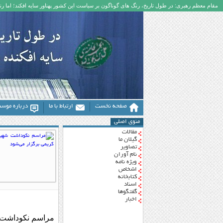
مقام معظم رهبری: در طول تاریخ، رنگ های گوناگون بر سیاست این کشور پهناور سایه افکند؛ اما رنگ
صفحه نخست
ارتباط با ما
درباره موس
منوی اصلی
مقالات
گیلان ما
تصاویر
نام آوران
ویژه نامه
اشخاص
کتابخانه
اسناد
گفتگوها
اخبار
مراسم نکوداشت ش