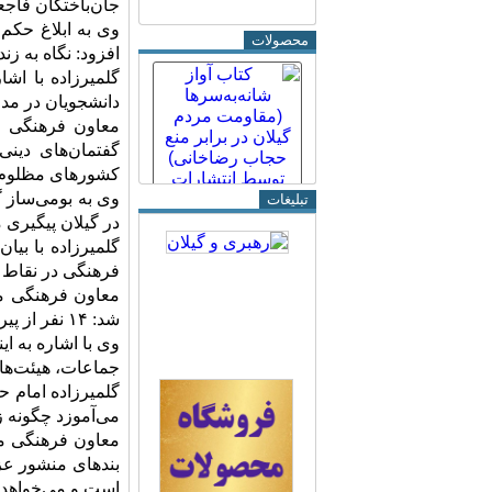
جان‌باختگان فاجع
وی به ابلاغ حکم 
محصولات
افزود: نگاه به ز
گلمیرزاده با اش
دانشجویان در مدا
معاون فرهنگی مد
گفتمان‌های دین
کشورهای مظلوم ع
وی به بومی‌ساز گ
تبلیغات
در گیلان پیگیری 
گلمیرزاده با بیا
فرهنگی در نقاط 
شد: ۱۴ نفر از پیرغلامان گیلان به همایش مذکور اعزام می‌شوند.
جماعات، هیئت‌های
گلمیرزاده امام ح
می‌آموزد چگونه ز
معاون فرهنگی مد
بندهای منشور عز
است و می‌خواهد ج