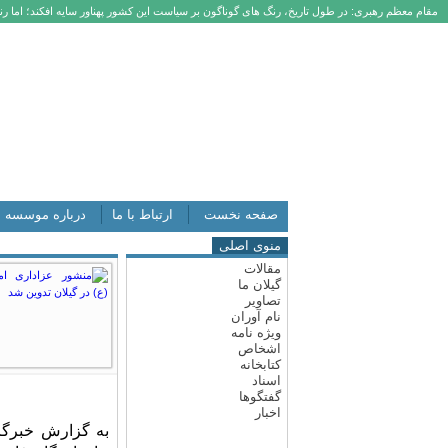
مقام معظم رهبری: در طول تاریخ، رنگ های گوناگون بر سیاست این کشور پهناور سایه افکند؛ اما رنگ
صفحه نخست
ارتباط با ما
درباره موسسه
منوی اصلی
مقالات
گیلان ما
تصاویر
نام آوران
ویژه نامه
اشخاص
کتابخانه
اسناد
گفتگوها
اخبار
به گزارش خبرگزا