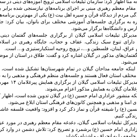
ه منا اظهار کرد: سازمان تبلیغات اسلامی ترویج آموزه‌های دینی در سط
مقام معظم رهبری مبنی بر اجرای برنامه‌های نیازسنجی شده برابر با
ندگی مردم از دیدگاه قرآن و سیره اهل بیت (ع) یکی از مهم‌ترین برنامه
اره به برگزاری جلسه‌های آموزشی مختلف برای بانوان، بیان کرد: جل
رس و دانشگاه‌ها برگزار می‌شود.
یرکل تبلیغات اسلامی گیلان از برگزاری جلسه‌های گفتمان دینی 
ی دارای تنوع سبک زندگی، عفاف و حجاب، جایگاه رهبری در اسلام
راق، لبنان، فلسطین و…، ترویج روحیه استکبارستیزی و… است.
فتمان‌های مذکور در گیلان اشاره کرد و گفت: طلاق در استان از مو
می‌شود.
ن اینکه جامعه مداحان گیلان در تمام شهرستان‌ها تشکیل شده است، 
مختلف استان فعال هستند و جلسه‌های منظم فرهنگی و مذهبی را به ط
معاون فرهنگی 
 امنا و مذهبی و همچنین کانون‌های فرهنگی استان ابلاغ می‌شود.
سین (ع) را شیفته قرآن و نماز ذکر کرد و افزود: واقعیت فلسفه عاشو
ندگی کنیم.
یرکل تبلیغات اسلامی گیلان، دغدغه مقام معظم رهبری در مورد عزادا
اداری امام حسین (ع) برشمرد و تصریح کرد: تلاش دشمن در وارد کر
امعه را به انحراف و اشتباه بکشاند.