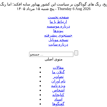
پنج شنبه ۱۵ مرداد ۱۴۰۵ - Thursday 6 Aug 2026
صفحه نخست
ارتباط با ما
درباره موسسه
پیوندها
جستجوی پیشرفته
نسخه موبایل
درباره سایت
منوی اصلی
مقالات
گیلان ما
تصاویر
نام آوران
ویژه نامه
اشخاص
کتابخانه
اسناد
گفتگوها