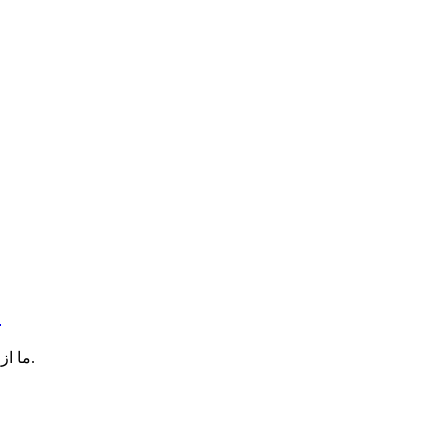
م
ما از سرسلسله مجاهدین اسلام یعنی حضرت سیدالشهدا (ع) سرمشق می گیریم.