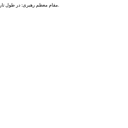
مقام معظم رهبری: در طول تاریخ، رنگ های گوناگون بر سیاست این کشور پهناور سایه افکند؛ اما رنگ ثابت مردم گیلان، رنگ ایمان بود.