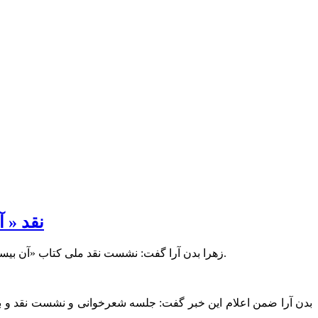
نقد « 
زهرا بدن آرا گفت: نشست نقد ملی کتاب «آن بیست و سه نفر» و بررسی آن با حضور نویسنده و منتقد اثر در مجتمع فرهنگی و هنری خاتم الانبیا(ص) رشت برگزار می‌شود.
بدن آرا ضمن اعلام این خبر گفت: جلسه شعرخوانی و نشست نقد و ب