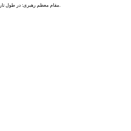
مقام معظم رهبری: در طول تاریخ، رنگ های گوناگون بر سیاست این کشور پهناور سایه افکند؛ اما رنگ ثابت مردم گیلان، رنگ ایمان بود.