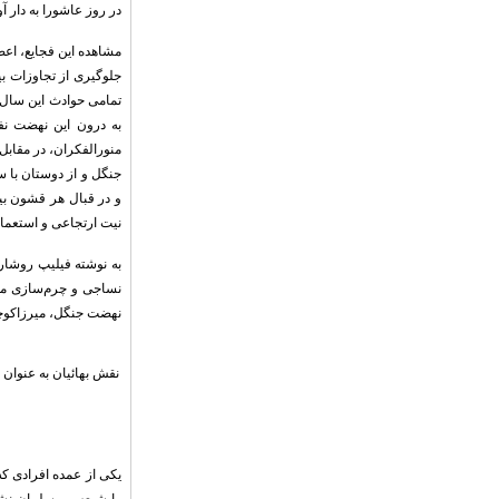
در روز عاشورا به دار آ
مشاهده این فجایع، اعض
جلوگیری از تجاوزات بی
تمامی حوادث این سال‌ه
به درون این نهضت نفو
منورالفکران، در مقابل
جنگل و از دوستان با س
و در قبال هر قشون بی
نیت ارتجاعی و استعما
به نوشته فیلیپ روشار:«
نساجی و چرم‌سازی ملی 
نهضت جنگل، میرزاکوچ
نقش بهائیان به عنوان
یکی از عمده افرادی که