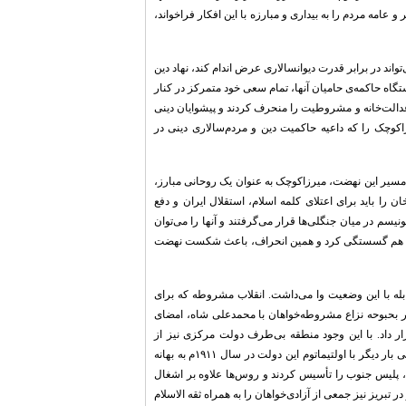
ه مردم را به بیداری و مبارزه با این افکار فراخواند،
اند در برابر قدرت دیوانسالاری عرض اندام کند، نهاد دین
ستگاه حاکمه‌ی حامیان آنها، تمام سعی خود متمرکز در کنار
عدالت‌خانه و مشروطیت را منحرف کردند و پیشوایان دینی
اکوچک را که داعیه حاکمیت دین و مردم‌سالاری دینی در
سیر این نهضت، میرزاکوچک به عنوان یک روحانی مبارز،
 را باید برای اعتلای کلمه اسلام، استقلال ایران و دفع
سم در میان جنگلی‌ها قرار می‌گرفتند و آنها را می‌توان
 از هم گسستگی کرد و همین انحراف، باعث شکست نهضت
له با این وضعیت وا می‌داشت. انقلاب مشروطه که برای
 در بحبوحه نزاع مشروطه‌خواهان با محمدعلی شاه، امضای
قرار داد. با این وجود منطقه بی‌طرف دولت مرکزی نیز از
دخالت‌های این دو قدرت مصون نماند. چنانکه مجلس اول که با دخالت قوای روس به توپ بسته شد، پس از بازگشایی بار دیگر با اولتیماتوم این دولت در سال ۱۹۱۱م به بهانه
 پلیس جنوب را تأسیس کردند و روس‌ها علاوه بر اشغال
تبریز نیز جمعی از آزادی‌خواهان را به همراه ثقه الاسلام