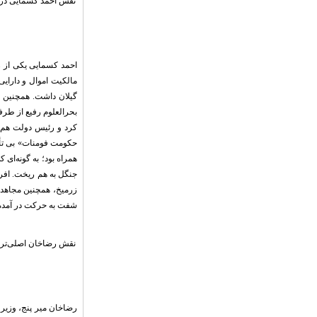
نقش احمد کسمایی د
احمد کسمایی یکی از ز
مالکیت اموال و دارایی
گیلان داشت. همچنین 
بحرالعلوم رفیع از طرفد
کرد و رئیس دولت هم ف
حکومت فومنات» بی تأثی
همراه بود؛ به گونه‌ای
جنگل به هم ریخت. افرا
زرمیخ، همچنین مجاهدین
شفت به حرکت در آمده و
نقش رضاخان اصلی‌تر
رضاخان میر پنج، وزیر