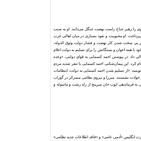
ی را رهبر جناح راست نهضت جنگل می‌دانند. او به سبب
‌پرداخت. او محبوبیت و نفوذ بسیاری در میان اهالی غرب
در پی سخت شدن کار نهضت و فشار دولت وثوق الدوله،
ود با همه اعوان و بستگانش را برای تسلیم به دولت اعلام
لی داد. در پیوستن احمد کسمایی به قوای دولتی، «وعده
م کرد. این پیمان‌شکنی احمد کسمایی با تنفر شدید مردم
‌نویسد: «از تسلیم شدن احمد کسمایی به دولت، انتظامات
ظار حوادث نشستند. میرزا و نیروی نظامی متمرکز در گوراب
ی به فرماندهی ایوب خان میرپنج از راه رشت و ماسوله و
ارت انگلیس «آدمی عامی» و «فاقد اطلاعات جدید نظامی»