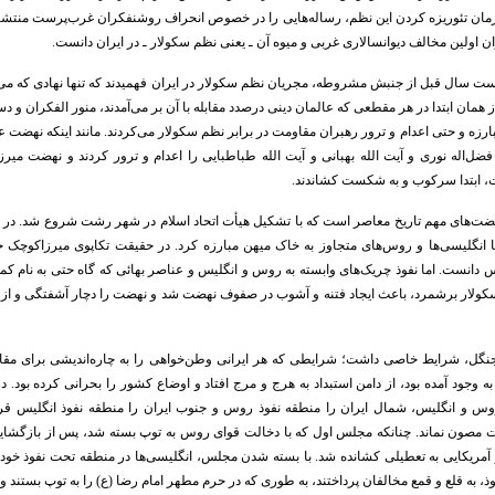
ان تئوریزه کردن این نظم، رساله‌هایی را در خصوص انحراف روشنفکران غرب‌پرست منتشر و عام
وان اولین مخالف دیوانسالاری غربی و میوه آن ـ یعنی نظم سکولار ـ در ایران دانست.
بیست سال قبل از جنبش مشروطه، مجریان نظم سکولار در ایران فهمیدند که تنها نهادی که می‌تو
 همان ابتدا در هر مقطعی که عالمان دینی درصدد مقابله با آن بر می‌آمدند، منور الفکران و د
زه و حتی اعدام و ترور رهبران مقاومت در برابر نظم سکولار می‌کردند. مانند اینکه نهضت 
ضل‌اله نوری و آیت الله بهبانی و آیت الله طباطبایی را اعدام و ترور کردند و نهضت میرز
، ابتدا سرکوب و به شکست کشاندند.
ت‌های مهم تاریخ معاصر است که با تشکیل هیأت اتحاد اسلام در شهر رشت شروع شد. در م
با انگلیسی‌ها و روس‌های متجاوز به خاک میهن مبارزه کرد. در حقیقت تکاپوی میرزاکوچک خان
دانست. اما نفوذ چریک‌های وابسته به روس و انگلیس و عناصر بهائی که گاه حتی به نام کمونی
 سکولار برشمرد، باعث ایجاد فتنه و آشوب در صفوف نهضت شد و نهضت را دچار آشفتگی و
نگل، شرایط خاصی داشت؛ شرایطی که هر ایرانی وطن‌خواهی را به چاره‌اندیشی برای مقاب
ه وجود آمده بود، از دامن استبداد به هرج و مرج افتاد و اوضاع کشور را بحرانی کرده بود.
۱۹۰ توسط روس و انگلیس، شمال ایران را منطقه نفوذ روس و جنوب ایران را منطقه نفوذ انگلیس 
مریکایی به تعطیلی کشانده شد. با بسته شدن مجلس، انگلیسی‌ها در منطقه تحت نفوذ خود،
به قلع و قمع مخالفان پرداختند، به طوری که در حرم مطهر امام رضا (ع) را به توپ بستند و در 