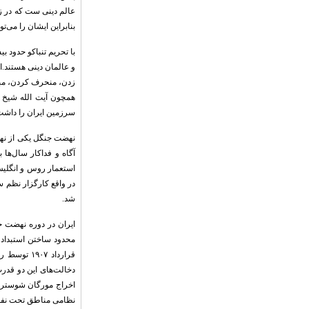
عالم دینی ست که در زم
بنابراین ایشان را می‌ت
با تحریم تنباکو حدود 
و عالمان دینی هستند.از
زدن، منحرف کردن، مبار
همچون آیت الله شیخ ف
سرزمین ایران را داشت
نهضت جنگل یکی از نهض
آگاه و فداکار سال‌ها 
استعمار روس و انگلیس 
در واقع کارگزار نظم
شد.
ایران در دوره نهضت ج
محدود ساختن استبداد ب
قرارداد ۷
اخراج مورگان شوستر آ
نظامی مناطق تحت نفوذ، 