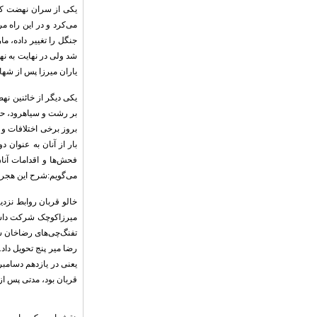
یکی از سران نهضت که 
می‌کرد و در این راه 
جنگل را تغییر داده، 
شد ولی در نهایت به ن
یاران میرزا پس از شها
یکی دیگر از خائنین نه
بر رشت و سیاهرود، حکو
بروز برخی اختلافات و د
بار از آنان به عنوان د
فحش‌ها و اقدامات آنا
می‌گویم:شرح این هجران
خالو قربان روابط نزد
میرزاکوچک شرکت داشت.
تفنگ‌چی‌های رضاخان سر 
رضا میر پنج تحویل داد
یعنی در یازدهم دسامبر،
قربان بود، مدتی پس از 