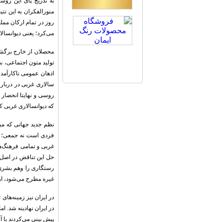
به تدریج پای این روش
منورالفکران به این نتی
روز در تمام ارکان ممل
می‌کرد؛ یعنی دیوانسال
محصلان از خارج برگشت
تولید متون اجتماعی، به
اذهان عمومی ناکارآمد 
سالاری غربی در دربار ا
روسی و نهایتا انحصار ت
که دیوانسالاری غربی ک
نظم جدید جهانی که مب
فردی است نه جمعی؛ بن
غربی و تمامی فرهنگ‌ها
حل این تناقض در اصل 
رستگاری را وهم بشری ک
غیره مطرح می‌شود، ا
در ایران نیز زمینه‌ها
در ایران نهادینه شد. ا
پیش بینی می‌کردند با آ