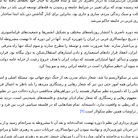
نفکران غرب‌پرست به دربار ناصری باز شد و شاه قجری به خیال خود تحفه‌ای یافته که می‌
جه رسیده بودند که برای تغییر در شرایط جامعه و رسیدن به قله‌های توسعه غربی باید در مقابل
کت و سبک زندگی مردم، ساری و جاری بود، بنابراین برای کنار گذاشتن دین باید ابتدا ساختار 
اری غربی در جامعه حاکم می‌شد.
ه دوره ناصری با انتشار روزنامه‌های مختلف و تشکیل انجمن‌ها و جمعیت‌های فراماسونری 
 تدریج دیوانسالاری غربی در ایران را تئوریزه کردند. آنها در این دوره که تا نهضت مشروطه ادام
و بی‌اعتبار سازند. بعدا ضرورت تجدد و توسعه را مطرح سازند و سوم اینکه تنها راه مترقی ش
یران، انعقاد قرار دادهای استعماری و دادن امتیازهای استقلال‌شکن به دول بیگانه بود. قرار
وتون و تنباکو. اینها امتیازاتی هستند که دولت ایران با هدف خروج رعیت از خزانه عامه دولت، ب
ه میوه آن «نظم سکولار» است در جامعه ایرانی رشد و نمو پیدا کرد.
تنی بر سکولاریسم بنا شد، شعار دنیای مدرن بعد از جنگ دوم جهانی بود. مسئله اصلی و اس
ابراین همه امور حتی دین نیز که شعار رهایی و رستگاری می‌دهد را باید ناظر به اعمال ف
یی را که دلسپرده نظم سکولار هستند را در دوراهی‌های متناقضی درباره دخالت دین در نظم 
مفهوم رهایی و رستگاری که شعار تمام ادیان توحیدی و فلسفه‌های شبه‌دینی است، تردید ش
ه ربطی به واقعیت ندارد، دانسته‌اند. تمام تضادهایی که در فلسفه سیاسی غرب بین فرد و جا
ز تراوشات همین نظم سکولار است.
[۲]
ی تئوری پردازی این نظم تا دوره نهضت عدالت‌خانه و بعد آن تا مشروطه به سرانجام رسید و از
ما در جریان تئوری‌پردازی و نهادینه نمودن این دیوانسالاری، جریانات دینی به رهبری علما و مراج
ن به مبارزه برخاستند و اولین مبارزه با آن را می‌توان جنبش تحریم به رهبری میرزای شیرازی 