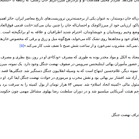
ان می‌دهد. سردار محیی همدست او و برادرش میرزاکریم خان رشتی، به رابطه با «اینت
‌اله خان دوستدار، به عنوان یکی از برجسته‌ترین تروریست‌های تاریخ معاصر ایران، حائز اه
کو، ارزیابی خود از میرزاکوچک و احسان‌اله خان را چنین بیان می‌کند:«ثابت قدمی فوق‌العاد
ضع وخیم روستاییان و خویشاوندان، احترام شدید اطرافیان و علاقه به او برانگیخته است…
فقای خود و مجاهدها روی تشک کاه می‌خوابد، هیچ‌گونه مبل و زرق و برقی که مخصوص خان‌هاست، 
 نمی‌کند. مشروب نمی‌خورد و از ساعت شش صبح تا نصف شب کار می‌کند.»
[۵]
تاد به الکل و مواد مخدر بوده به طوری که مصرف «ودکا»ی او در روز، پنج بطری و مصرف تری
ز حضور مأموران بهائی اینتلیجنس سرویس در صفوف نهضت جنگل وجود دارد. یک نمونه، میرزا 
 نمونه دیگر، غلام‌حسین ابتهاج است که به وسیله انقلابیون جنگل دستگیر شد. جنگلی‌ها قصد
آزاد شد. افشار نیز بهائی بود و نقش مخرب و مرموزی در حوادث نهضت جنگل ایفا کرد. او در 
جنگلی‌ها پرداخت و مسئول مالی «کمیته اتحاد اسلام» شد. سپس ۸۴ هزار تو
رجم هیئت آمریکایی میلسپو شد و در دوران سلطنت رضا پهلوی مشاغل مهمی چون حکومت گ
حراف نهضت جنگل