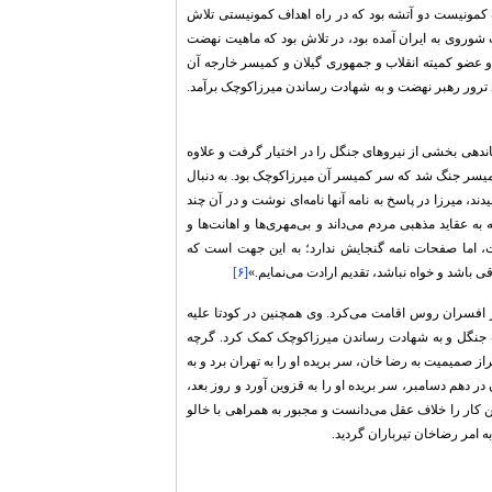
کمونیست دو آتشه بود که در راه اهداف کمونیستی تلاش
شوروی به ایران آمده بود، در تلاش بود که ماهیت نهضت
و عضو کمیته انقلاب و جمهوری گیلان و کمیسر خارجه آن
 ترور رهبر نهضت و به شهادت رساندن میرزاکوچک برآمد.
ندهی بخشی از نیروهای جنگل را در اختیار گرفت و علاوه
کمیسر جنگ شد که سر کمیسر آن میرزاکوچک بود. به دنبال
د، میرزا در پاسخ به نامه آنها نامه‌ای نوشت و در آن چند
 به عقاید مذهبی مردم می‌داند و بی‌مهری‌ها و اهانت‌ها و
ست، اما صفحات نامه گنجایش ندارد؛ به این جهت است که
 باشد و خواه نباشد، تقدیم ارادت می‌نمایم.»
[۶]
ز افسران روس اقامت می‌کرد. وی همچنین در کودتا علیه
ت جنگل و به شهادت رساندن میرزاکوچک کمک کرد. گرچه
از صمیمیت به رضا خان، سر بریده او را به تهران برد و به
 دهم دسامبر، سر بریده او را به قزوین آورد و روز بعد،
ن کار را خلاف عقل می‌دانست و مجبور به همراهی با خالو
به امر رضاخان تیرباران گردید.