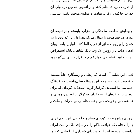
تواند نام شاهنشاه را در تاریخ ایران به عرش برساند!
 قدرت دین، قد علم کنند و از آنجایی که دین در دنیای آن
قدرت حاکمه، ارکان، نهادها و قوانین موجود تغییر اساسی
و پیدایش مذاهب ساختگی و احزاب وابسته و در نتیجه آن
ه دارد، چند هدف را دنبال می‌کردند. اول این که دین را در
دن را پیروی مطلق از غرب القا کنند. اولین پیامد دیوان
دادهای ذلت بار رویتر، لاتاری، بانک شاهی، بانک استقراض
ا سخاوت تمام، در اخیار غربی‌ها قرار داد. و این‌گونه بود
اسی این نظم، آن است که رهایی و رستگاری ذاتاً مسئله
رد تفسیر کرد نه جامعه. این مسئله سال‌هاست که فرهنگ
سیاسی ـ اقتصادی گرفتار کرده است؛ به گونه‌ای که برای
ده است و عده‌ای از متفکران سکولار از اساس، رهایی و
معه، دین و دولت، دین و دنیا، علم و دین، دولت و ملت و
 پیروزی مشروطه تا کودتای سیاه رضا خانی، این نظم غربی
ع از آن جایی که عواقب ناگوار آن را برای ملک و ملت ایران
دانست. مرحوم آیت الله میرزای شیرازی از آنجایی که تنها