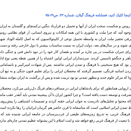
جا کلیک کنید، فصلنامه فرهنگ گیلان، شماره ۴۲، ص۶۹-۷۵
و روس و شکست سخت ایران از آنها و تحمیل دو قرارداد ننگین ترکمنچای و گلستان به ایران 
وجود آمد که چرا ملت و کشوری با این همه امکانات و نیروی انسانی، از قوای نظامی ر
فی تحقیر ملت ایران به واسطه تحمیل نوعی از کاپیتولاسیون که به اصل کامله الوداد شهر
 شوند و در سال‌های بعد، دولت ایران به سمت مناسبات بیشتر با دول خارجی رفته و دست 
رای جبران شکست در پی چاره بر آمدند و نقصان کار خود را در نبود دانش فنی و جنگی دانستن
هر و جنگجو تاسیس کردند. سردمداران ایرانی اولین اشتباه را از همین نقطه یعنی نوع اداره
ود که هیچ سنخیتی با فرهنگ و تمدن ایرانی نداشتند. پس از شهادت امیرکبیر و نابسامانی د
ردن اساتید فرنگی، تصمیم گرفتند که محصلان ایرانی را برای تعلیم فنون جنگی و به تبع آن 
وپا که مرکز علوم جدید و مظهر تمدنی نو بود تربیت شده و پس از برگشت به ایران بتوانند منش
اروپایی همانطور که برای پادشاهان ایرانی در مسافرت‌های فرنگ دل‌ربایی می‌کرد، محصلان ای
یشرفت و توسعه دست یافته است؟ و چرا کشور ایران با آن پیشینه تمدنی باید آنقدر عقب مانده 
ه محتوا و تحلیل‌های نادرست به جوان ایرانی حقنه کردند و تصمیمات اشتباهی را پیش‌روی آن
 تمدن ایرانی اسلامی است که متاسفانه تا قرن حاضر هم گریبان ایرانیان را رها نکرده است
فرهنگ غربی، به تدریج زمزمه‌های طیفی از غرب‌پرستان در جامعه ایرانی شنیده شد که 
با تبعیت از فرهنگ غربی رفع خواهد شد و امت اسلام با این پشتوانه عظیم تمدنی چاره‌ای ندارد