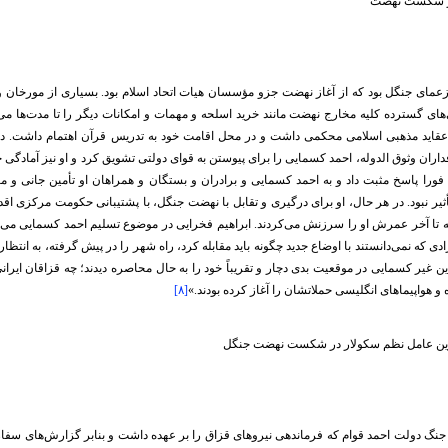
ر شکست نهضت
عمای جنگل بود که از آغاز نهضت جزو مؤسسان هیات اتحاد اسلام بود. بسیاری از مورخان و
‌های گسترده کلیه مخارج نهضت مانند خرید اسلحه و مهمات و امکانات دیگر را تا مدت‌ها می
عقاید مذهبی اسلامی محکمی داشت و در محل اقامت خود به تدریس قرآن اهتمام داشت. 
اران وثوق الدوله، احمد کسمایی را برای پیوستن به قوای دولتی تشویق کرد و او نیز آمادگی خ
ورا پاسخ مثبت داد و به احمد کسمایی و برادران و بستگان و همراهان او تأمین جانی و ما
ر نبود. در هر حال، او برای درگیری و تقابل با نهضت جنگل، با پشتیبانی حکومت مرکزی اقدا
 که تا آخر عمرش او را سرزنش می‌کردند. ابراهیم فخرایی در موضوع تسلیم احمد کسمایی می
دی که نمی‌دانستند با اوضاع جدید چگونه باید مقابله کرد، راه شهر را در پیش گرفته، به انت
 غیر کسمایی در موقعیت بدی دچار و تقریباً خود را به حال محاصره دیدند؛ چه قزاقان ایران
 هواپیماهای انگلیسی حملاتشان را آغاز کرده بودند.»
[۸]
ین عامل نظم سکولار در شکست نهضت جنگل
 جنگ دولت احمد قوام که فرماندهی نیروهای قزاق را بر عهده داشت و بنابر گزارش‌های سف