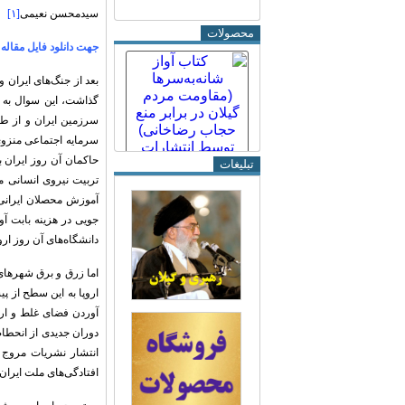
سیدمحسن نعیمی
[۱]
محصولات
جهت دانلود فایل مقاله این
بعد از جنگ‌های ایران 
گذاشت، این سوال به 
سرزمین ایران و از طر
سرمایه اجتماعی منزوی
حاکمان آن روز ایران ب
تبلیغات
تربیت نیروی انسانی ما
آموزش محصلان ایرانی ب
جویی در هزینه بابت آو
دانشگاه‌های آن روز ار
اما زرق و برق شهرهای 
اروپا به این سطح از پ
آوردن فضای غلط و ارائ
دوران جدیدی از انحطاط
انتشار نشریات مروج 
افتادگی‌های ملت ایران 