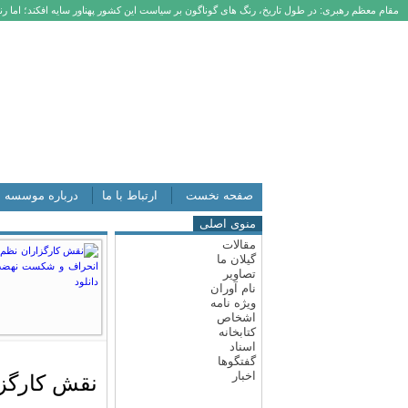
مقام معظم رهبری: در طول تاریخ، رنگ های گوناگون بر سیاست این کشور پهناور سایه افکند؛ اما رنگ
صفحه نخست
ارتباط با ما
درباره موسسه
منوی اصلی
مقالات
گیلان ما
تصاویر
نام آوران
ویژه نامه
اشخاص
کتابخانه
اسناد
گفتگوها
اخبار
نقش کارگز