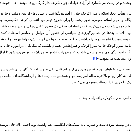
ویختند و در رشت نیز شماری از آزادی‌خواهان چون شریعتمدار کرگانرودی، یوسف خان جوبنه‌ای و
ای هیأت اتحاد اسلام و میرزاکوچک خان را آسوده نگذاشت و حس دفاع از دین و ملت و چاره ان
گانه و احیای اسلام حقیقی، شهر رشت را برای شروع قیام خود انتخاب کردند. انگلیسی‌ها به 
ا دیده می‌شد سعی می‌کردند که در اتفاقات جنگل یک حضور علنی پنهانی و قدرتمندانه داشته
ذ دادند تا بعد‌ها در تصمیم‌گیری‌های سیاسی از حضور آن عوامل و عناصر استفاده کنند
 نهضت میرزا علم مبارزه برافراشتند و با تجزیه‌طلب خواندن این جنبش، نهایتا نهضت را ب
ابقه میرزاکوچک خان:«میرزاکوچک و همراهانش اهتمام داشتند که بیگانگان در امور داخلی ایران
گانه ایستادگی می‌نمود و سعی داشت که مقدورات کشور به مردان صالح سپرده شود تا آمال و 
ری مخالفت می‌نمودند.»
[۳]
جنگلی‌ها خواهان بودند که بهره‌برداری از منابع کانی ملی به وسیله بیگانگان پایان یابد و سر
به کار رود و بالاخره نظام آموزشی نو و همچنین بیمارستان‌ها و آزمایشگاه‌های مناسب پدی
ک را فردی عدالت‌طلب معرفی می‌کردند.
 حامی نظم سکولار در انحراف نهضت
 در نهضت نفوذ داشت و همزمان به شبکه‌های انگلیسی هم وابسته بود، احسان‌اله خان دوستدار