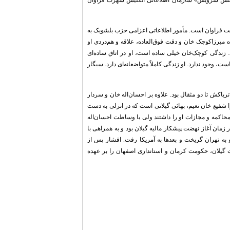
لیجنس سرویس» سازمان اطلاعاتی انگلیس شهرت فراوان
میت فراوان است. مأمور اطلاعاتی اعزامی حزب بلشویک به
ه میرزاکوچک خان و دقت فوق‌العاده، علاقه و هم‌دردی او
 زندگی کوچک‌خان خیلی ساده است، او در اتاق ساده‌ای
وجود ندارد. او زندگی کاملاً متواضعانه‌ای دارد. سیگار
اکش تا دو مثقال بود. علاوه بر احسان‌اله خان و سردار
شفیع خان نعیم، بهائی گیلانی است که در انزلی به دست
 محاکمه و مجازات او را داشتند ولی با وساطت احسان‌اله
زمان آغاز نهضت پیشکار مالیه گیلان بود و به همراهی با
مان از پول کمیته را به سرقت برد و به تهران گریخت و بعدها به آمریکا رفت. افشار پس از
یلان، حکومت کرمان و استانداری اصفهان را بر عهده