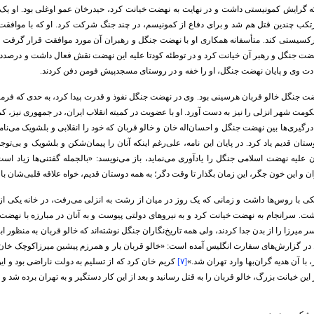
گرایش کمونیستی داشت و در نهایت به نهضت خیانت کرد، حیدرخان عمو اوغلی بود. او یک 
مرتکب چندین قتل هم شد و برای دفاع از کمونیسم، در چند جنگ شرکت کرد. او که با موافقت 
مارکسیستی کند. متأسفانه همکاری او با نهضت جنگل و رهبران آن مورد موافقت قرار گرفت 
هضت جنگل و رهبر آن خیانت کرد و در توطئه کودتا علیه این نهضت نقش فعال داشت و درصدد
دت وی و پایان نهضت جنگل، او را خفه و در روستای مسجد‌پیش فومن دفن کردند.
ضت جنگل خالو قربان هرسینی بود. وی در نهضت جنگل نفوذ و قدرت پیدا کرد، به حدی که فرما
مت شهر انزلی را نیز به دست آورد. او با عضویت در کمیته انقلاب ایران، در جمهوری نیز، 
رگیری‌ها بین نهضت جنگل و احسان‌اله خان و خالو قربان که خود را انقلابی و بلشویک می‌نامیدن
وستان قدیم یاد کرد. در پایان این نامه، علی‌رغم اینکه آنان را پیمان‌شکن و بلشویک و بی‌توجه
ن علیه نهضت اسلامی جنگل را یادآوری می‌نماید، باز می‌نویسد: «بالجمله گفتنی‌ها زیاد ا
 و این خون جگر، این زمان بگذار تا وقت دگر؛ به همه دوستان قدیم، خواه علاقه قلبی‌شان باقی
یکی با روس‌ها داشت و زمانی که یک روز در میان از رشت به انزلی می‌رفت، در خانه یکی ا
 سرانجام به نهضت خیانت کرد و به نیروهای دولتی پیوست و به آنان در مبارزه با نهض
میرزا را از بدن جدا کردند، ولی همه تاریخ‌نگاران جنگل نوشته‌اند که خالو قربان به منظور ابر
. در گزارش‌های سفارت انگلیس آمده است: «خالو قربان یار و همرزم پیشین میرزاکوچک خان در
 با آن هدیه گران‌بها وارد تهران شد.»
[۷]
کریم خان کرد که از تسلیم به دولت ناراضی بود و ای
این خیانت بزرگ، خالو قربان را به قتل رسانید و بعد از این کار دستگیر و به تهران برده شد و 