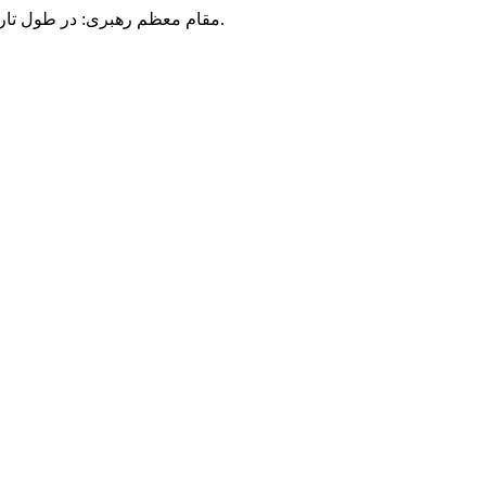
مقام معظم رهبری: در طول تاریخ، رنگ های گوناگون بر سیاست این کشور پهناور سایه افکند؛ اما رنگ ثابت مردم گیلان، رنگ ایمان بود.