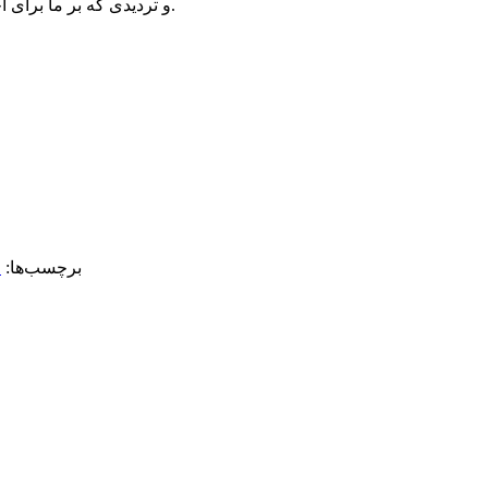
و تردیدی که بر ما برای احیای ۸ دی حکمفرماست نشان می‌دهد پرچمداری پاسداشت این روز نیز باید به‌دست مردم بیفتد.
برچسب‌ها:
۸