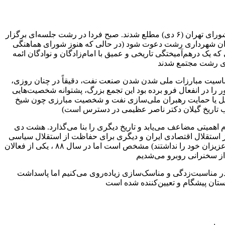
دوازده سال قبل، واکنش مردم گیلان به وقایع ناگوار عاشورای ۸۸، در هشت دی‌ رقم خورد. مردم گیلان در شام غریبان، از اتفاقات روز عاشورای تهران (۶ دی) مطلع شدند. صبح فردا در رشت جلسه‌ای برگزار
بح روز بعد (۸ دی) از مردم برای برگزاری یک تجمع در میدان شهرداری رشت دعوت شود (در حالی که هنوز شورای هماهنگی
ای مردم اقلیمی که یک درهم‌آمیختگی تاریخی و عمیق با امام‌زادگان و نوادگان ائمه
 دیگر از مردم گیلان در تاریخ نیز هست که از بیشتر چشم‌ها دور مانده است. دی‌ماه ۱۳۲۹، در اوج حساسیت مبارزات ملی شدن شدن صنعت نفت، دقیقاً در چنان روزی،
را در انفعال فرو برده بود این تجمع بزرگ، پشتوانه شخصیت‌هایی
دن نفت را به مرحله تصویب رساندند. تجلیل یا حمایت رهبران ملی‌سازی نفت و شخصیت مبارزی چون شیخ
 اهمیتی مضاعف می‌یابد و تاریخ دیگری را بنا می‌گذارد. هشت دی
انت از استقلال اقتصادی ایران و دیگری برای حفاظت از استقلال سیاسی
آن. اهمیت و عظمت حضور مردم در دوره اختناق پهلوی (که گاهی مردم گیلان از رعب متهم شدن به برگزاری تجمع، جرئت برگزاری تشییع عزیزان خود را نداشتند) مشخص است اما در سال ۸۸ ، یکی از فعالان
 در مناسبت‌زدگی و مناسک‌سازی زیاده‌روی می‌کنیم اما پاسداشت