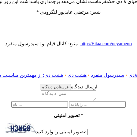
* شعر: مرتضی عابدپور لنگرودی
http://Eitaa.com/qeyameno
منبع: کانال قیام نو | سیدرسول منفرد
دی
•
سیدرسول منفرد
•
هشت دی
•
هشت دی؛ از مهمترین مناسبت ها
ارسال دیدگاه
فرستادن دیدگاه
*
تصویر امنیتی
تصویر امنیتی را وارد کنید: