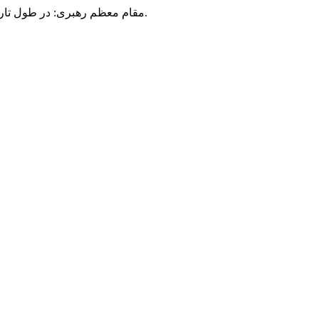
مقام معظم رهبری: در طول تاریخ، رنگ های گوناگون بر سیاست این کشور پهناور سایه افکند؛ اما رنگ ثابت مردم گیلان، رنگ ایمان بود.