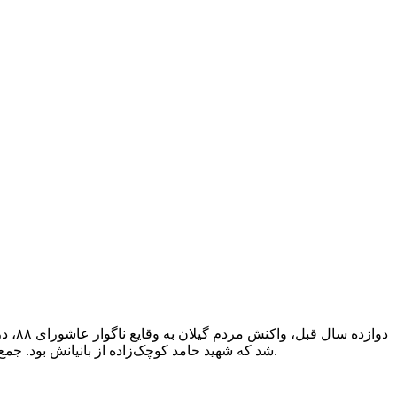
شد که شهید حامد کوچک‌زاده از بانیانش بود. جمع‌بندی جلسه این شد که برای صبح روز بعد (۸ دی) از مردم برای برگزاری یک تجمع در میدان شهرداری رشت دعوت شود.