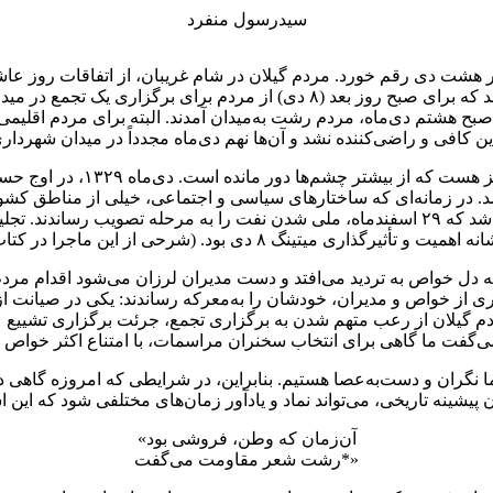
سیدرسول منفرد
شد که شهید حامد کوچک‌زاده از بانیانش بود. جمع‌بندی جلسه این شد که برای ص
ری ۸ و ۹ دی را اعلام نکرده بود). صبح هشتم دی‌ماه، مردم رشت به‌میدان آمدند. البته بر
هشتم دی، محمل یک حضور حماسی
 در زمانه‌ای که ساختارهای سیاسی و اجتماعی، خیلی از مناطق کشور 
چون مرحوم آیت‌الله کاشانی، مرحوم مصدق و قلم‌ها و اراده‌هایی شد که ۲۹ اسفندماه، ملی ش
ه دل خواص به تردید می‌افتد و دست مدیران لرزان می‌شود اقدام مردم
تر از بسیاری از خواص و مدیران، خودشان را به‌معرکه رساندند: یکی در صی
ا نگران و دست‌به‌عصا هستیم. بنابراین، در شرایطی که امروزه گاهی
«آن‌زمان که وطن، فروشی بود
رشت شعر مقاومت می‌گفت*»