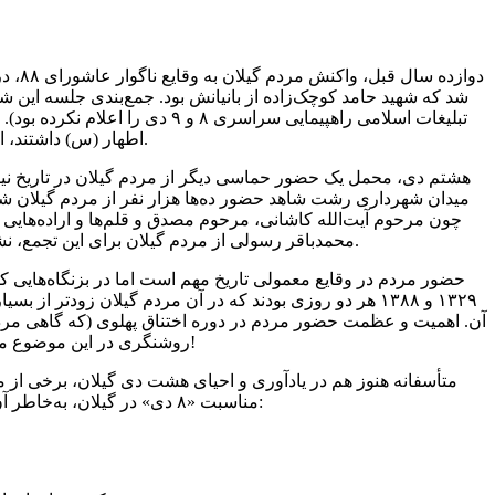
تبلیغات اسلامی راهپیمایی سراس
اطهار (س) داشتند، این کافی و راضی‌کننده نشد و آن‌ها نهم دی‌ماه مجدداً در میدان شهرداری رشت مجتمع شدند.
میدان شهرداری رشت شاهد حضور ده‌ها هزار نفر از مردم گیلان شد.
محمدباقر رسولی از مردم گیلان برای این تجمع، نشانه اهمیت و تأثیرگذاری میتینگ ۸ دی بود. (شرحی از این ماجرا در کتاب تاریخ گیلان دکتر ناصر عظیمی در دسترس است).
حضور مردم در وقایع معمولی تاریخ مهم است اما در بزنگاه‌هایی ک
۱۳۲۹ و ۱۳۸۸ هر دو روزی بودند که در آن مردم گیلان زود
روشنگری در این موضوع می‌گفت ما گاهی برای انتخاب سخنران مراسمات، با امتناع اکثر خواص از سخنرانی روبرو می‌شدیم!
متأسفانه هنوز هم در یادآوری و احیای هشت دی گیلان، برخی از م
مناسبت «۸ دی» در گیلان، به‌خاطر آن پیشینه تاریخی، می‌تواند نماد و یادآور زمان‌های مختلفی شود که این استان پیشگام و تعیین‌کننده شده است: