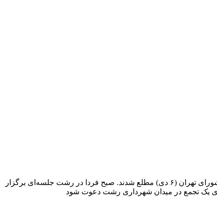
دوازده سال قبل، واکنش مردم گیلان به وقایع ناگوار عاشورای ۸۸، در هشت دی‌ رقم خورد. مردم گیلان در شام غریبان، از اتفاقات روز عاشورای تهران (۶ دی) مطلع شدند. صبح فردا در رشت جلسه‌ای برگزار