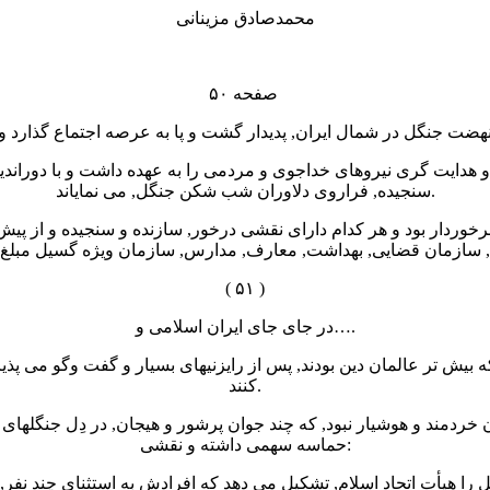
محمدصادق مزینانی
صفحه ۵۰
ی و هدایت گری نیروهای خداجوی و مردمی را به عهده داشت و با دوراند
سنجیده, فراروی دلاوران شب شکن جنگل, می نمایاند.
د برخوردار بود و هر کدام دارای نقشی درخور, سازنده و سنجیده و از پ
ی, سازمان قضایی, بهداشت, معارف, مدارس, سازمان ویژه گسیل مبلغ, 
( ۵۱ )
در جای جای ایران اسلامی و….
ه بیش تر عالمان دین بودند, پس از رایزنیهای بسیار و گفت وگو می پذیرف
کنند.
خردمند و هوشیار نبود, که چند جوان پرشور و هیجان, در دِل جنگلهای ش
حماسه سهمی داشته و نقشی: