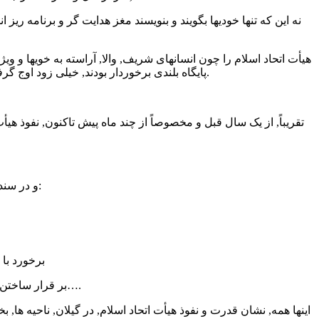
نه این که تنها خودیها بگویند و بنویسند مغز هدایت گر و برنامه ریز 
هیأت اتحاد اسلام را چون انسانهای شریف, والا, آراسته به خویها و و
پایگاه بلندی برخوردار بودند, خیلی زود اوج گرفت و دامن گسترد و در بَست و گشاد کارها, نقش آفرین شد و چتر قدرت خود را در خطّه شمال و دیگر جاها, گستراند.
و در سندهای دیگری اشاره شده که هیأت اسلام, کمیسیون تحقیقی تشکیل داده بود برای:
* برخورد ب
* بر قرار ساختن محاکم تحقیقاتی در تمام بخشها و ناحیه های گیلان, تنکابن, آستارا, خلخال, طارمات۷ و….
اینها همه, نشان قدرت و نفوذ هیأت اتحاد اسلام, در گیلان, ناحیه ها, ب