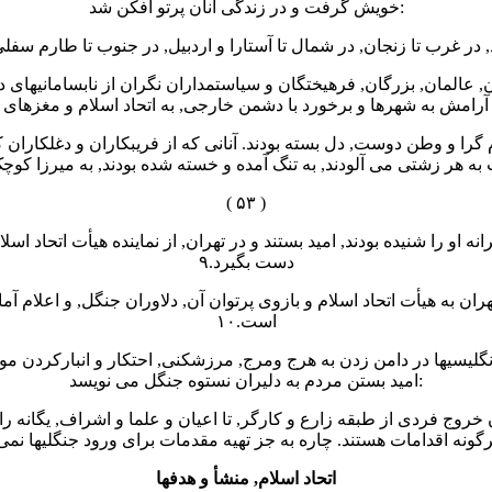
خویش گرفت و در زندگی آنان پرتو افکن شد:
, در غرب تا زنجان, در شمال تا آستارا و اردبیل, در جنوب تا طارم سف
ران, عالمان, بزرگان, فرهیختگان و سیاستمداران نگران از نابسامانیه
گرا و وطن دوست, دل بسته بودند. آنانی که از فریبکاران و دغلکاران 
به هر زشتی می آلودند, به تنگ آمده و خسته شده بودند, به میرزا کوچ
( ۵۳ )
ه او را شنیده بودند, امید بستند و در تهران, از نماینده هیأت اتحاد اسل
دست بگیرد.۹
هران به هیأت اتحاد اسلام و بازوی پرتوان آن, دلاوران جنگل, و اعلام 
است.۱۰
انگلیسیها در دامن زدن به هرج ومرج, مرزشکنی, احتکار و انبارکردن
امید بستن مردم به دلیران نستوه جنگل می نویسد:
اتحاد اسلام, منشأ و هدفها