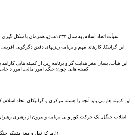
هیأت اتحاد اسلام, به سال ۱۳۳۳هـ.ق, همزمان با شکل گیری نهضت جنگل در شمال ایران, پدیدار گشت و پا به عرصه اجتماع گذارد و در گوناگون عرصه ها و میدانهای اجتماعی, به تلاش برخاست.
این گرانیکا, کارهای مهم و برنامه ریزیهای دقیق دگرگونی آفرین
این هیأت, بسان مغز هدایت گر و برنامه ریز, از کمیته هایی کارام
کمیته هایی چون: جنگ, امور مالی, امور داخل
این کمیته ها, می باید آنچه را هسته مرکزی و گرانیکای اتحاد اسلام, ک
انقلاب جنگل, یک حرکت کور و بی برنامه و بیرون از رهبری رهبران 
(مرکز ثقل و مغز متفکر جنگل را هیأت اتحاد اسلام, تشکیل می دهد که افرادش به استثنای چند نفر, همه از علما و روحانیون بودند.)۱