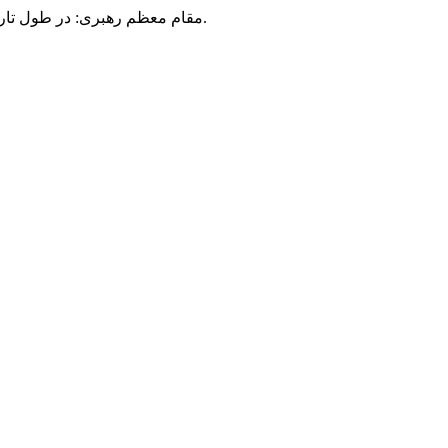
مقام معظم رهبری: در طول تاریخ، رنگ های گوناگون بر سیاست این کشور پهناور سایه افکند؛ اما رنگ ثابت مردم گیلان، رنگ ایمان بود.