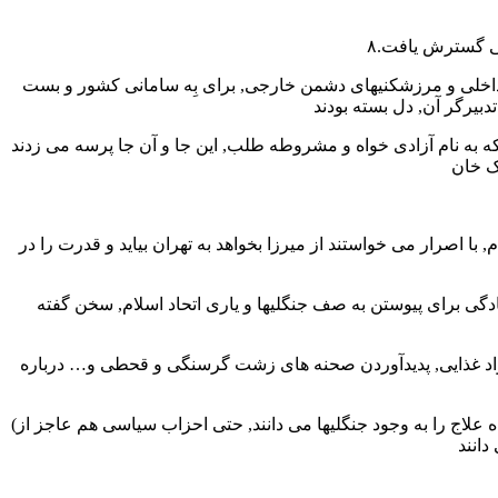
لی گسترش یافت.۸
ای داخلی و مرزشکنیهای دشمن خارجی, برای بِه سامانی کشور و بست
که به نام آزادی خواه و مشروطه طلب, این جا و آن جا پرسه می زدند
ک خان
ام, با اصرار می خواستند از میرزا بخواهد به تهران بیاید و قدرت را در
آمادگی برای پیوستن به صف جنگلیها و یاری اتحاد اسلام, سخن گفته
 مواد غذایی, پدیدآوردن صحنه های زشت گرسنگی و قحطی و… درباره
(بدون تعارف و ظاهرسازی, تمام مردم از سر دسته, بلا استثناء و بدون خروج فردی از طبقه زارع و کارگر, تا اعیان و علما و اشراف, یگانه راه علاج را به وجود جنگلیها می دانند, حتی احزاب سیاسی هم عاجز از