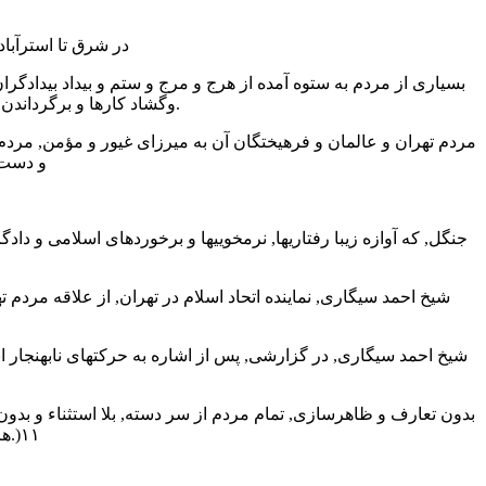
در شرق تا استرآباد
بسیاری از مردم به ستوه آمده از هرج و مرج و ستم و بیداد بیدادگ
وگشاد کارها و برگرداندن آرامش به شهرها و برخورد با دشمن خارجی, به اتحاد اسلام و مغزهای تدبیرگر آن, دل بسته بودند.
مردم تهران و عالمان و فرهیختگان آن به میرزای غیور و مؤمن, مردم 
و دست 
جنگل, که آوازه زیبا رفتاریها, نرمخوییها و برخوردهای اسلامی و دادگران
شیخ احمد سیگاری, نماینده اتحاد اسلام در تهران, از علاقه مردم ت
شیخ احمد سیگاری, در گزارشی, پس از اشاره به حرکتهای نابهنجار 
هرگونه اقدامات هستند. چاره به جز تهیه مقدمات برای ورود جنگلیها نمی دانند.)۱۱