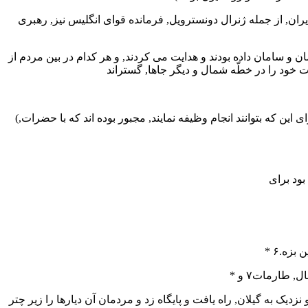
ل ایران, از جمله ژنرال دونسترویل, فرمانده قوای انگلیس نیز, رهبری
ن و سامان داده بودند و هدایت می کردند, و هر کدام در بین مردم از
(تقریباً, از یک سال قبل و مخصوصاً از چند ماه پیش تاکنون, نفوذ هیأت اتحاد اسلام در خطّه گیلان, طوری بود که هر یک از مأمورین دولتی برای این که بتوانند انجام وظیفه نمایند, مجبور بوده اند که با حضرات,
 بزه.۶
نزدیک به گیلان, راه یافت و پایگاه زد و مردمان آن دیارها را زیر چتر