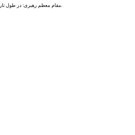
مقام معظم رهبری: در طول تاریخ، رنگ های گوناگون بر سیاست این کشور پهناور سایه افکند؛ اما رنگ ثابت مردم گیلان، رنگ ایمان بود.