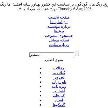
پنج شنبه ۱۵ مرداد ۱۴۰۵ - Thursday 6 Aug 2026
صفحه نخست
ارتباط با ما
درباره موسسه
پیوندها
جستجوی پیشرفته
نسخه موبایل
درباره سایت
منوی اصلی
مقالات
گیلان ما
تصاویر
نام آوران
ویژه نامه
اشخاص
کتابخانه
اسناد
گفتگوها