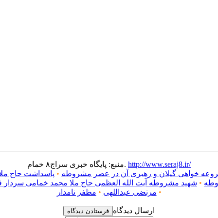
http://www.seraj8.ir/
منبع: پایگاه خبری سراج۸ خمام.
شروعه خواهی گیلان و رهبری آن در عصر مشروطه
•
پاسداشت حاج ملا
وطه
•
شهید مشروطه آیت الله العظمی حاج ملا محمد خمامی سردار 
•
مرتضی عبداللهی
•
مظفر نامدار
ارسال دیدگاه
فرستادن دیدگاه