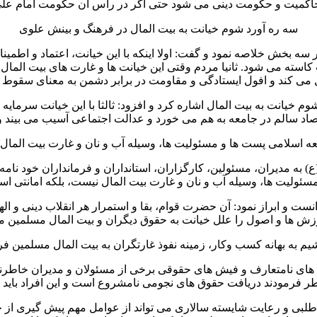
کمیت و حکومت دینی می شود حتی اگر در راس آن حکومت امام علی(
سه ره آورد شوم خیانت به بیت المال در فرهنگ و بینش علوی
 سه بخش خلاصه نمود و گفت: اولا اینکه با این خیانت، اعتماد و اطم
ه می شود. ثانیا مردم وقتی این خیانت ها و غارت های بیت المال ر
ل می کند و افول ایستادگی و مقاومت در برابر دشمن به معنای سقو
 خیانت به بیت المال اشاره کرد و افزود: ثالثا با این خیانت سرمایه 
اد سالم در جامعه به هم می خورد و عدالت اجتماعی آسیب می بیند و 
عه اسلامی پست ها و مسئولیت ها، وسیله آب و نان و غارت بیت المال
به مدیران، مسئولین، کارگزاران، استانداران و فرمانداران خود نام
 مسئولیت ها، وسیله آب و نان و غارت بیت المال نیست، بلکه امانتی ا
نست و ابراز نمود: آن حضرت قوام، بقا و استمرار هر انقلاب دینی و ا
رزش ها و اصول را علل خیانت به حقوق دیگران و بیت المال مسلمین م
یم به بهانه کسب وکار، زمینه نفوذ غارتگران به بیت المال مسلمین ف
خت های نامتعارف و فیش های حقوقی برخی از مسئولان و مدیران خاطرنش
 فرمودند دریافت حقوق های نجومی نامشروع است و این افراد باید م
ار طلبی و رعایت شایسته سالاری می تواند از عوامل مهم پیش گیری از 