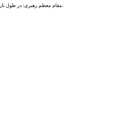
مقام معظم رهبری: در طول تاریخ، رنگ های گوناگون بر سیاست این کشور پهناور سایه افکند؛ اما رنگ ثابت مردم گیلان، رنگ ایمان بود.