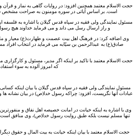
حجت الاسلام معتمد همچنین افزود: در روایات گاهی به نماز و قرآن 
است. بر اساس آیاتی در سوره مومنون به صراحت مشخص شده ک
مسئول نمایندگی ولی فقیه در سپاه قدس گیلان با اشاره به فلسفه ارس
و راز ارسال رسل می داند و می فرماید خداوند هیچ رسول
وی اضافه کرد: در فرهنگ اهل بیت عصمت و طهارت(ع) معیار و ملاک
صادق(ع) به عبدالرحمن بن سیّابه می فرماید در انتخاب افراد مس
حجت الاسلام معتمد با تاکید بر اینکه اگر مدیر، مسئول و کارگزاری 
که امروز آلوده به سوء استفاده
مسئول نمایندگی ولی فقیه در سپاه قدس گیلان با بیان اینکه کسانی که 
عبادات آنها نگریست، افزود: چراکه رسول خدا(ص) در بیان نشانه ها و
وی با اشاره به اینکه خیانت در امانت خصیصه اهل نفاق و منفورترین
تنها مسلم نیست بلکه طبق روایت رسول خدا(ص)، وی منافق است. انس
حجت الاسلام معتمد با بیان اینکه خیانت به بیت المال و حقوق دیگر