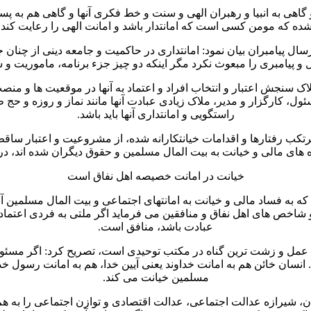
و گاهی به انبیا و رهبران الهی و سنت و خط فکری آنها و گاهی هم به
ه مومن کسی است که امانتدار باشد و امانت الهی را رعایت کند یعنی
ال پیامبران بیان نمود: امانتداری در حاکمیت و جامعه دینی از چنان 
 و پیامبری را مبعوث نکرد مگر اینکه دو چیز جزء برنامه، ماموریت و 
 سنجش اعتبار و انتخاب افراد و اعتماد به آنها در موقعیت ها و م
ئول، کارگزار و مدیر، ملاک زیادی عبادت آنها مانند نماز و روزه و حج 
راستگویی و امانتداری آنها باید باشد.
مرتکب رفتارها و اقدامات خیانتکارانه شده، از مشروعیت و اعتبار ساقط
 های مالی و خیانت به بیت المال مسلمین و حقوق دیگران شده اند، در ص
خیانت در امانت خصیصه اهل نفاق است
به فساد مالی و خیانت به امانتهای اجتماعی و بیت المال مسلمین آلوده 
 شاخص های اهل نفاق و منافقین می فرماید اگر ملتی به فردی اعتماد ک
عبادت باشد، منافق است.
 عمل و زشت ترین گناه در مکتب توحیدی است، تصریح کرد: اگر مسئول و
ان خائن هم به امانت خداوند یعنی آیین خدا، هم به امانت رسول خدا
مسلمین خیانت می کند.
ان، شیرازه عدالت اجتماعی، عدالت اقتصادی و توازن اجتماعی را به هم