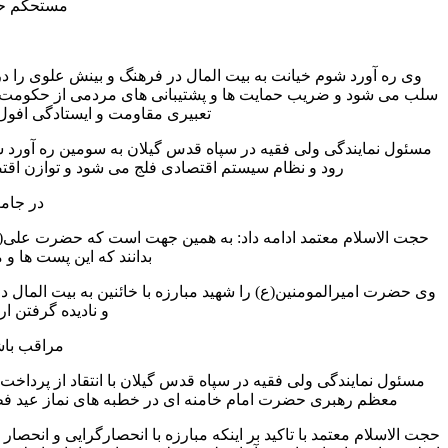
مستحکم حا
وی ره آورد شوم خیانت به بیت المال در فرهنگ و بینش علوی را در
سلب می شود و ضریب حمایت ها و پشتیبانی های مردمی از حکومت کاست
تعبیری مقاومت و ایستادگی افو
مسئول نمایندگی ولی فقیه در سپاه قدس گیلان به سومین ره آورد شوم
رود و نظام سیستم اقتصادی فلج می شود و توازن اقتص
در جام
حجت الاسلام معتمد ادامه داد: به همین جهت است که حضرت علی(ع) 
بدانند که این پست ها و
وی حضرت امیرالمومنین(ع) را شهید مبارزه با خائنین به بیت المال دا
و نادیده گرفتن ا
مراقب باش
مسئول نمایندگی ولی فقیه در سپاه قدس گیلان با انتقاد از پردا
معظم رهبری حضرت امام خامنه ای در خطبه های نماز عید فطر
حجت الاسلام معتمد با تاکید بر اینکه مبارزه با انحصارگرایی و انحص