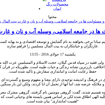
محتوا
ها در جامعه اسلامی، وسیله آب و نان و غار
دا برخی بخواهند به نام گشایش و توسعه اقتصادی و به بهانه کسب و کا
غارتگران و خیانتکاران به بیت المال مسلمین را فراهم سازند.
یکشنبه 17 جولای 2016 - 13:55
لی فقیه در سپاه قدس گیلان، حجت الاسلام و المسلمین عزت الله مع
خلاقی، بارزترین نشانه زندگی و حیات طیبه است. بطوریکه در قرآن ک
حفظ رعایت امانت و امانتداری سفارش و تاکید شده است.
اری در فرهنگ و اندیشه توحیدی دارای معنا و مفهوم وسیع و گسترده ای
و ملائکه عرضه شد، اما آنها از تحمل آن ابا کردند، ولکن این بار سنگ
 اشاره به اینکه پس از حمل و پذیرش این امانت، انسانها به ۳ گروه تقسیم شدند، گفت: گروهی مومنین
ت کلیه الهی اطلاق شده لکن بر اساس همین بایسته های وحیانی است که 
“اهمیت امانتداری” بیان شده است.