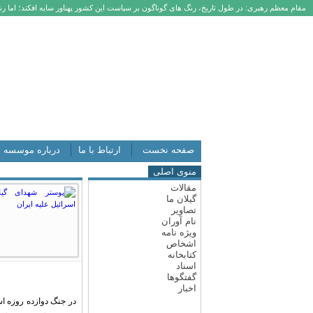
مقام معظم رهبری: در طول تاریخ، رنگ های گوناگون بر سیاست این کشور پهناور سایه افکند؛ اما رنگ
صفحه نخست
ارتباط با ما
درباره موسسه
منوی اصلی
مقالات
گیلان ما
تصاویر
نام آوران
ویژه نامه
اشخاص
کتابخانه
اسناد
گفتگوها
اخبار