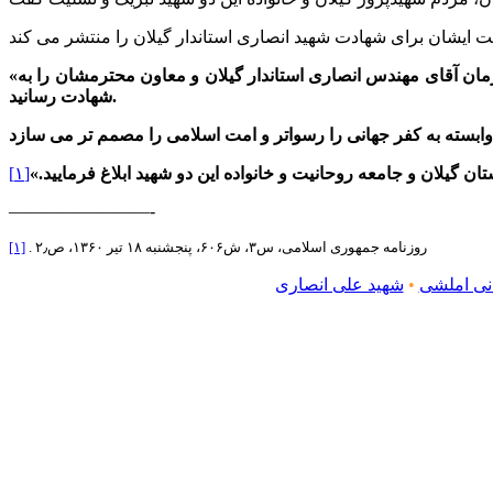
«بار دیگر چهره کریه عوامل بیگانه و مخالفین جمهوری اسلامی ایران نمایان گشت. دست مزدوری از آستین، بیرون آمد و برادر متعهد و عزیزمان آقای مهندس انصاری استاندار گیلان و معاون محترمشان را به
شهادت رسانید.
 گیلان و جامعه روحانیت و خانواده این دو شهید ابلاغ فرمایید.»
[۱]
————————-
. روزنامه جمهوری اسلامی، س۳، ش۶۰۶، پنجشنبه ۱۸ تیر ۱۳۶۰، ص۲٫
[۱]
انی املشی
•
شهید علی انصاری