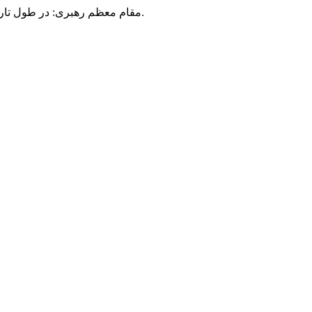
مقام معظم رهبری: در طول تاریخ، رنگ های گوناگون بر سیاست این کشور پهناور سایه افکند؛ اما رنگ ثابت مردم گیلان، رنگ ایمان بود.