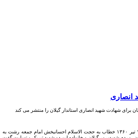
د انصاری
شهید آیت الله محمدمهدی ربانی املشی دادستان کل کشور پیام تسلیتی را مناسبت شهادت شهید علی انصاری استاندار گیلان، در روز ۱۷ تیر ۱۳۶۰ خطاب به حجت الاسلام احسانبخش امام جمعه رشت به