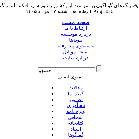
شنبه ۱۷ مرداد ۱۴۰۵ - Saturday 8 Aug 2026
صفحه نخست
ارتباط با ما
درباره موسسه
پیوندها
جستجوی پیشرفته
نسخه موبایل
درباره سایت
منوی اصلی
مقالات
گیلان ما
تصاویر
نام آوران
ویژه نامه
اشخاص
کتابخانه
اسناد
گفتگوها