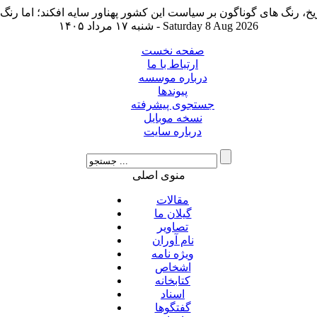
شنبه ۱۷ مرداد ۱۴۰۵ - Saturday 8 Aug 2026
صفحه نخست
ارتباط با ما
درباره موسسه
پیوندها
جستجوی پیشرفته
نسخه موبایل
درباره سایت
منوی اصلی
مقالات
گیلان ما
تصاویر
نام آوران
ویژه نامه
اشخاص
کتابخانه
اسناد
گفتگوها