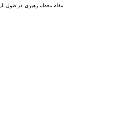
مقام معظم رهبری: در طول تاریخ، رنگ های گوناگون بر سیاست این کشور پهناور سایه افکند؛ اما رنگ ثابت مردم گیلان، رنگ ایمان بود.