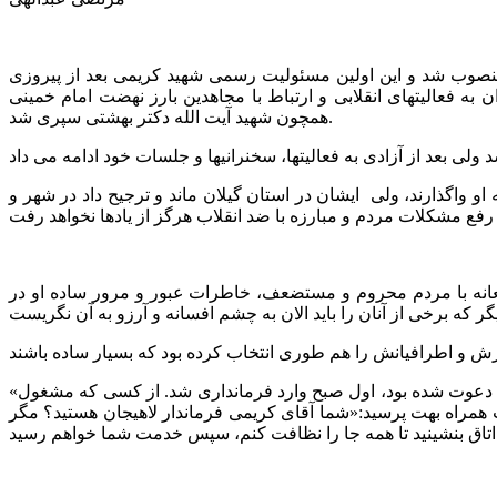
ن منصوب شد و این اولین مسئولیت رسمی شهید کریمی بعد از پیروزی
ه فعالیتهای انقلابی و ارتباط با مجاهدین بارز نهضت امام خمینی
همچون شهید آیت الله دکتر بهشتی سپری شد.
 او واگذارند، ولی ایشان در استان گیلان ماند و ترجیح داد در شهر و
نه با مردم محروم و مستضعف، خاطرات عبور و مرور ساده او در
«روزی کریمی مشغول جارو زدن فرمان‌داری بود. آقای صامت ـ استاندار کرمانشاه ـ که برای سخن‌رانی به یکی از شهرهای اطراف لاهیجان دعوت شده بود، اول صبح وارد فرمانداری شد. از کسی که مشغول
جب همراه بهت پرسید:«شما آقای کریمی فرماندار لاهیجان هستید؟ مگر