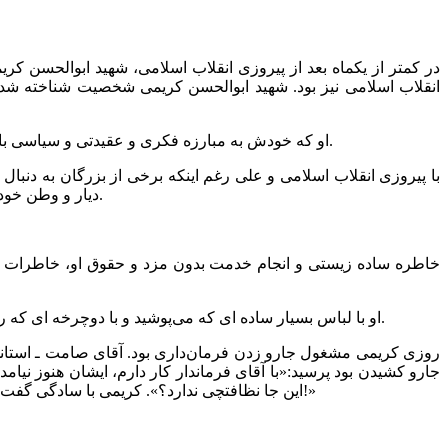
در کمتر از یکماه بعد از پیروزی انقلاب اسلامی، شهید ابوالحسن ک
انقلاب اسلامی نیز بود. شهید ابوالحسن کریمی شخصیت شناخته شده ا
او که خودش به مبارزه فکری و عقیدتی و سیاسی با رژِیم طاغوت مشغول بود، چندبار توسط ساواک دستگیر و بازداشت شد ولی بعد از آزادی به فعالیتها، سخنرانیها و جلسات خود ادامه می داد.
با پیروزی انقلاب اسلامی و علی رغم اینکه برخی از بزرگان به دنبال ا
دیار و وطن خودش خدمت کند و اینگونه بود که خاطرات مجاهدتهای شبانه روزی او در رفع مشکلات مردم و مبارزه با ضد انقلاب هرگز از یادها نخواهد رفت.
خاطره ساده زیستی و انجام خدمت بدون مزد و حقوق او، خاطرات 
او با لباس بسیار ساده ای که می‌پوشید و با دوچرخه ای که رفت و آمد می‌کرد هیچ فاصله‌ای بین خودش و مردم قائل نبود. محل کارش و اطرافیانش را هم طوری انتخاب کرده بود که بسیار ساده باشند.
جارو کشیدن بود پرسید:«با آقای فرماندار کار دارم، ایشان هنوز نیا
این جا نظافتچی ندارد؟». کریمی با سادگی گفت:«فرماندار انقلابی باید همه کارها را انجام دهد. حالا شما بفرمایید در آن اتاق بنشینید تا همه جا را نظافت کنم، سپس خدمت شما خواهم رسید!»