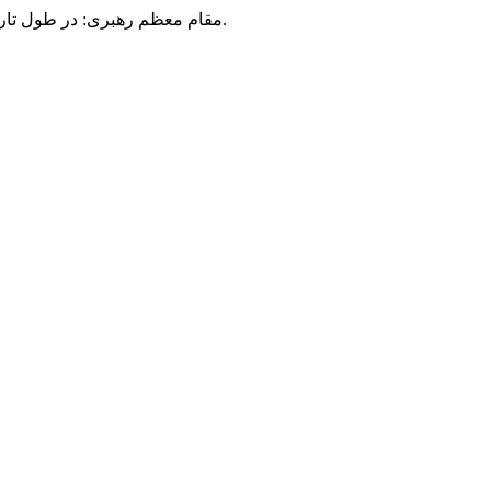
مقام معظم رهبری: در طول تاریخ، رنگ های گوناگون بر سیاست این کشور پهناور سایه افکند؛ اما رنگ ثابت مردم گیلان، رنگ ایمان بود.