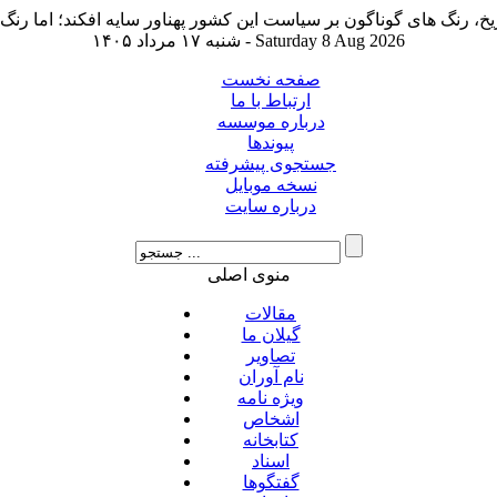
شنبه ۱۷ مرداد ۱۴۰۵ - Saturday 8 Aug 2026
صفحه نخست
ارتباط با ما
درباره موسسه
پیوندها
جستجوی پیشرفته
نسخه موبایل
درباره سایت
منوی اصلی
مقالات
گیلان ما
تصاویر
نام آوران
ویژه نامه
اشخاص
کتابخانه
اسناد
گفتگوها