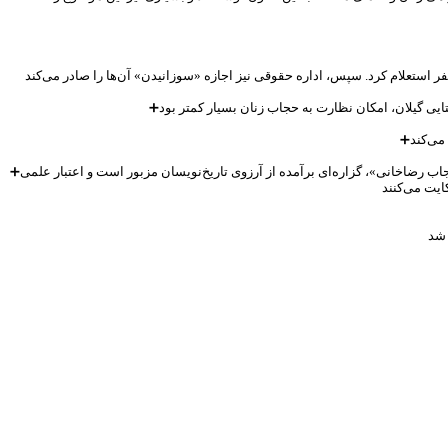
➕اگر این قبیل سندها را در کنار کتابی مثل «وسیله العفایف یا طومار عفت» نوشته آیت‌الله نجفی جیلانی قرار دهیم مشخص می‌شود ادعای «همراهی مردم گیلان با کشف حجاب رضاخانی»، گزاره‌ای برآمده از آرزوی تاریخ‌نویسان مزبور است و اعتبار علمی