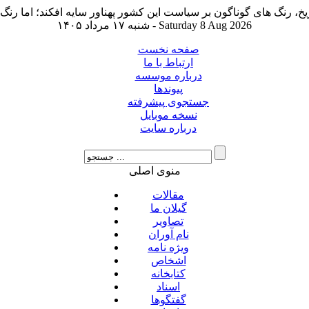
شنبه ۱۷ مرداد ۱۴۰۵ - Saturday 8 Aug 2026
صفحه نخست
ارتباط با ما
درباره موسسه
پیوندها
جستجوی پیشرفته
نسخه موبایل
درباره سایت
منوی اصلی
مقالات
گیلان ما
تصاویر
نام آوران
ویژه نامه
اشخاص
کتابخانه
اسناد
گفتگوها