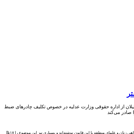
ر
ز وقایع آن هفت سال است. طبق سند ۸۲۳۳۵/۲۹۸ سازمان اسناد و کتابخانه ملی، در شهریور ۱۳۱۷، شهربانی گیلان از اداره حقوقی وزارت عدلیه در خصوص تکلیف چادرهای ضبط
📝۱۷ دی‌ماه ۱۳۱۴ خورشیدی، قانون «کشف حجاب» اعلام و برای هفت سال، پوشیدن چادر و روسری در ایران ممنوع شد. برخی مقاله‌نویسان، از شرایط متفاوت گیلان و همراهی زنان و علمای منطقه با این قانون نوشته‌اند و بسیاری نیز این موضوع را