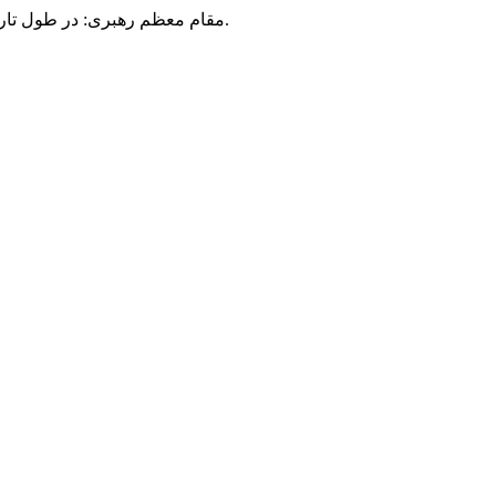
مقام معظم رهبری: در طول تاریخ، رنگ های گوناگون بر سیاست این کشور پهناور سایه افکند؛ اما رنگ ثابت مردم گیلان، رنگ ایمان بود.