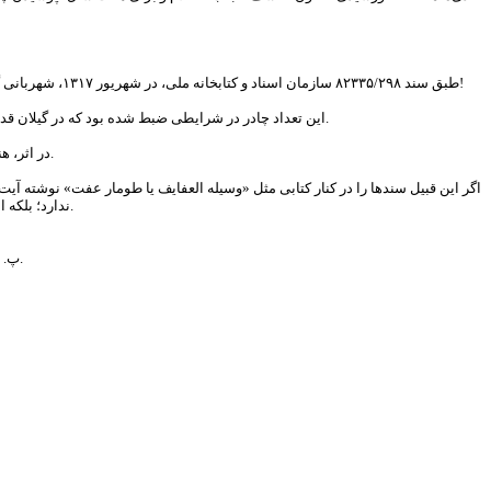
طبق سند ۸۲۳۳۵/۲۹۸ سازمان اسناد و کتابخانه ملی، در شهریور ۱۳۱۷، شهربانی گیلان از اداره حقوقی وزارت عدلیه در خصوص تکلیف چادرهای ضبط شده از ۱۴ هزار نفر استعلام کرد. سپس، اداره حقوقی نیز اجازه «سوزانیدن» آن‌ها را صادر می‌کند!
➕این تعداد چادر در شرایطی ضبط شده بود که در گیلان قدیم، زنان بسیار کمتر در انظار ظاهر می‌شدند. همچنین به واسطه پراکندگی منازل روستایی گیلان، امکان نظارت به حجاب زنان بسیار کمتر بود.
➕در اثر، هنرمند، ماجرا را از درون منزل یک بانوی مضروب که چادر از سرش کشیده شده، روایت می‌کند.
ندارد؛ بلکه اندک اسناد موجود در کنار روایت‌های شفاهی، از مقاومت فرهنگی بزرگ مردم گیلان حکایت می‌کنند.
پ. ن: این تصویر در دومین جشنواره ملی رسانه‌ای بانوان حریم رسالت در گیلان رونمایی شد.