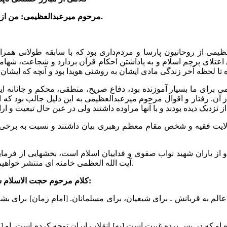
مرحوم میرعبدالعظیمی: من از رهبر انقلاب تقلید می‌کنم و می‌دانم که در زمان غیبت، تقلید یعنی این.
ظیمی از روحانیون پارسا و مردم‌داری بود که با سابقه طولانی ه
ای اعتلای پرچم اسلام و به پاداشتن احکام قرآن بردارد و شجاعت، شه
می برای ما بسیار آموزنده بود، دفاع صریح، منطقی، محکم و جانانه
د. خصوصا در اوج فتنه سال ۱۳۸۸ و مسائل بعد از آن. رفتار و اقوال مرحوم میرعبدالعظیمی به
 ولایت فقیه و شخص مقام معظم رهبری بیان داشتند و نسبت به برخی ا
 از یاران شهید نواب صفوی و فداییان اسلام است، بخشهایی از فرما
آیت الله العظمی خامنه ای منتشر خواهیم کرد تا مورد استفاده و توجه عموم، علی الخصوص جوانان قرار گیرد.
کلام مرحوم حجت الاسلام سید علی میرعبدالعظیمی درباره مقام معظم رهبری در پاییز سال ۸۸:
ده او که در پس پرده غیبت است [به] انقلاب ایران توجه کرده است. او [ا