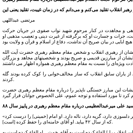
مرتضی عبداللهی
مراهی و مجاهدت در کنار مرحوم شهید نواب صفوی در جریان حرکت
امت، جرات و جسارت او که برگرفته از غیرت دینی و تعصب مذهبی او
 ایشان از رهبری انقلاب و شخص مقام معظم رهبری حضرت آیت الله
 این دلیل جالب بود که ایشان از مبارزین قدیمی و صریح بودند و شخصیتهای مجاهد و بزرگان
ز یاران سابق انقلاب که ساز مخالف‌خوانی را کوک کرده بودند گله
کردند.
یشات این مبارز خستگی ناپذیر را درباره مقام معظم رهبری حضرت
«الان از همه دلسوزتر به اسلام چه کسی هست؟ امام زمان ـ که جان عالم به قربانش ـ برای شیعیان، برای مسلمانان. [امام زمان] برای بشر دلسوزی دارد، گریه دارد، ناله دارد. او امام [خمینی] را درست کرد
که از سال ۴۲ بیاید. او آقای خامنه‌ای را حفظ کرده [است].
ین انقلاب را ] القاء کرده است به آقای خمینی. او القاء کرده است به