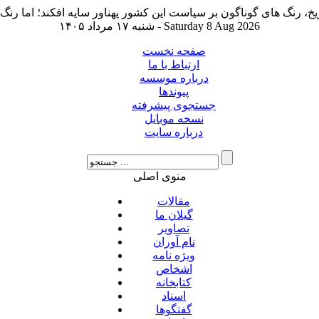
شنبه ۱۷ مرداد ۱۴۰۵ - Saturday 8 Aug 2026
صفحه نخست
ارتباط با ما
درباره موسسه
پیوندها
جستجوی پیشرفته
نسخه موبایل
درباره سایت
منوی اصلی
مقالات
گیلان ما
تصاویر
نام آوران
ویژه نامه
اشخاص
کتابخانه
اسناد
گفتگوها