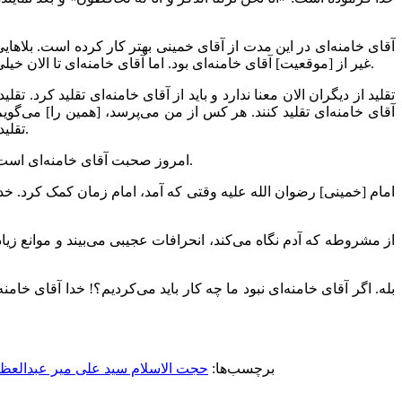
آقای خامنه‌ای در این مدت از آقای خمینی بهتر کار کرده است. بلاه
غیر از [موقعیت] آقای خامنه‌ای بود. اما آقای خامنه‌ای تا الان خیلی بزرگی کرده است. خیلی باید دعا کرد، خیلی باید ترویج کرد ایشان را. من از ایشان تقلید می‌کنم و می‌دانم که در زمان غیبت، تقلید یعنی این.
تقلید از دیگران الان معنا ندارد و باید از آقای خامنه‌ای تقلید کرد. ت
آقای خامنه‌ای تقلید کنند. هر کس از من می‌پرسد، [همین را] می‌گو
تقلید از او شکی نداشت، اما الان با بودن آقای خامنه‌ای نوبت به دیگران نمی‌رسد. و این را هم باید ترویج کرد. با این بلاهایی که ایشان داشته و دارد.
امروز صحبت آقای خامنه‌ای است. او اول حامی دین است در جهان، و خوب می‌گوید و راهنمایی می‌کند. آقای بهجت خوب؛ و بقیه مراجع [هم] خوب؛ ولی صحبتِ دیگری است.
امام [خمینی] رضوان الله علیه وقتی که آمد، امام زمان کمک کرد. خد
از مشروطه که آدم نگاه می‌کند، انحرافات عجیبی می‌بیند و موانع زیا
بله. اگر آقای خامنه‌ای نبود ما چه کار باید می‌کردیم؟! خدا آقای خ
برچسب‌ها:
حجت الاسلام سید علی میر عبدالعظ