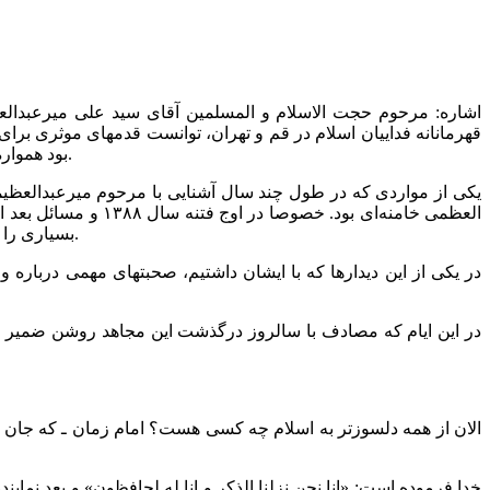
اشاره: مرحوم حجت الاسلام و المسلمین آقای سید علی میرعبدالع
قهرمانانه فداییان اسلام در قم و تهران، توانست قدمهای موثری بر
بود همواره تا لحظه آخر زندگی مادی ایشان به روشنی هویدا بود و آنچه که ایشان هیچ ابایی در بیان صریح آن نداشت، دفاع از اسلام و قرآن و ولایت بود.
یکی از مواردی که در طول چند سال آشنایی با مرحوم میرعبدالعظی
العظمی خامنه‌ای بو
بسیاری را از نزدیک دیده بودند و با آنها مراوده داشتند ولی در عین حال تبعیت و ارادت ویژه‌ای را نسبت به مقام معظم رهبری همواره اظهار می داشتند.
در یکی از این دیدارها که با ایشان داشتیم، صحبتهای مهمی درباره
در این ایام که مصادف با سالروز درگذشت این مجاهد روشن ضمیر و
خدا فرموده است: «انا نحن نزلنا الذکر و انا له لحافظون» و بعد نماین