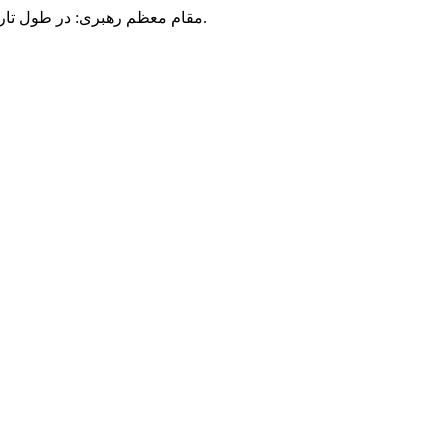
مقام معظم رهبری: در طول تاریخ، رنگ های گوناگون بر سیاست این کشور پهناور سایه افکند؛ اما رنگ ثابت مردم گیلان، رنگ ایمان بود.