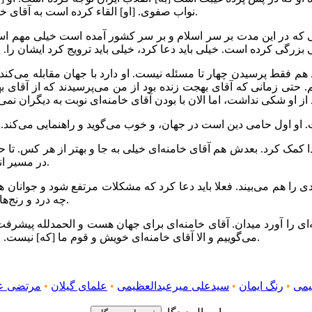
نواب صفوی. [او] القاء کرده است به آقای خامنه‌ای الان؛ و من اینجور اعتقاد دارم و صد در صد هم همینجور هست.
ایی که در این مدت بر سر اسلام و بر سر کشور آمده است خیلی مهم اس
قلید هم فقط پرسیدن چهار تا مسئله نیست. او دارد با جهان مقابله می‌کند
یم. حتی زمانی که آقای بهجت زنده بود از من می‌پرسیدند که از آقای 
ا کمک کرد. بعدش هم آقای خامنه‌ای خیلی به جا و بهتر از هر کس. تا ح
در مسیر انقلاب اسلامی هم همینطور، ولی الحمدلله خط کلی حفظ شده [است].
دی را هم می‌بیند. فعلا باید دعا کرد که مشکلات مرتفع شود و جوانان 
چه درد و رنج‌هایی کشیده شده تا الان که به راحتی می‌توان در مقابل آمریکا حرف زد.
امنه‌ای را آورد میدان. آقای خامنه‌ای برای جهان هست و الحمدلله پیش
می‌گوییم و الا آقای خامنه‌ای خویش و قوم ما [که] نیست. فقیهی است که در مقابل کفر جهانی ایستاده است و رهبر جهان است.
یمی
•
رنگ ایمان
•
سیدعلی میرعبدالعظیمی
•
علمای گیلان
•
مرتضی عب