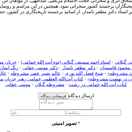
سحاق اثری و سخرانی حجت الاسلام مرتضی عبداللهی، از مؤلفان این ک
یخنگاران برجسته کشور سخرانی نمود. همچنین در این مراسم و رونمایی
ز استاد دکتر مظفر نامدار، از اساتید برجسته تاریخنگاری در کشور، حض
ی گیلانی
•
استاد احمد سمیعی گیلانی (نوه آیت الله خمامی)
•
جریان م
 محمود قاسمیان
•
دکتر مظفر نامدار
•
دکتر موسی حقانی
•
رنگ ایمان
ضت مشروطه»
•
شیخ فضل الله نوری
•
عالم بصیر عصر مشروطه
•
عال
 آن در نهضت مشروطه»
•
کتاب آیت‌الله العظمی خمامی رهبر جریان 
کتاب آیت الله خمامی در رشت
•
مشروطه گیلان
•
موسی حقانی
ارسال دیدگاه
فرستادن دیدگاه
*
تصویر امنیتی