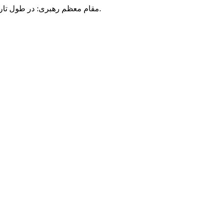
مقام معظم رهبری: در طول تاریخ، رنگ های گوناگون بر سیاست این کشور پهناور سایه افکند؛ اما رنگ ثابت مردم گیلان، رنگ ایمان بود.