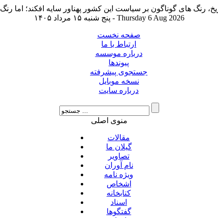
پنج شنبه ۱۵ مرداد ۱۴۰۵ - Thursday 6 Aug 2026
صفحه نخست
ارتباط با ما
درباره موسسه
پیوندها
جستجوی پیشرفته
نسخه موبایل
درباره سایت
منوی اصلی
مقالات
گیلان ما
تصاویر
نام آوران
ویژه نامه
اشخاص
کتابخانه
اسناد
گفتگوها