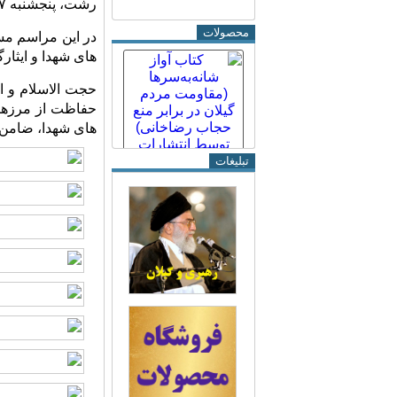
رشت،
پنجشنبه ۷مرداد در فرماندهی نیروی دریایی استان گیلان برگزار شد.
محصولات
در این مراسم مس
های شهدا و ایثا
حفاظت از مرزهای 
های شهدا، ضامن
تبلیغات