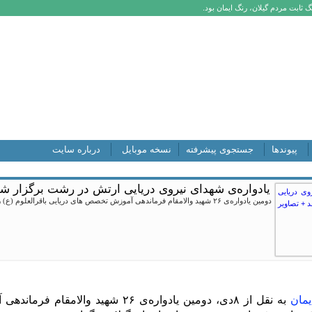
 ثابت مردم گیلان، رنگ ایمان بود.
پیوندها
جستجوی پیشرفته
نسخه موبایل
درباره سایت
یادواره‌ی شهدای نیروی دریایی ارتش در رشت برگزار شد
دومین یادواره‌ی ۲۶ شهید والامقام فرماندهی آموزش تخصص های دریایی باقرالعلوم (ع) رشت، پنجشنبه ۷ مرداد برگزار شد.
یمان
به نقل از ۸دی، دومین یادواره‌ی ۲۶ شهی