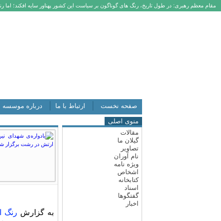
مقام معظم رهبری: در طول تاریخ، رنگ های گوناگون بر سیاست این کشور پهناور سایه افکند؛ اما رنگ
صفحه نخست
ارتباط با ما
درباره موسسه
منوی اصلی
مقالات
گیلان ما
تصاویر
نام آوران
ویژه نامه
اشخاص
کتابخانه
اسناد
گفتگوها
اخبار
به گزارش
رنگ ا