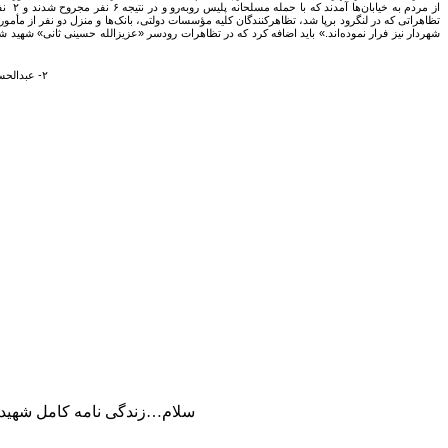
۲- عبدالحسین رضایی از مردم رودسر توسط منافقین ترور شد و به شهادت رسید. (۱۳۶۱ ش)(سایت هابیلیان، شهدای ترور.)
سلام…زندگی نامه کامل شهید 