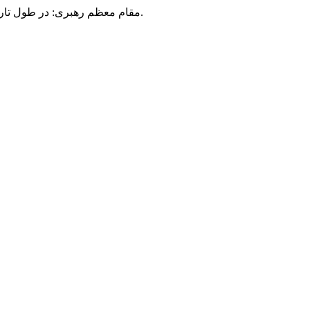
مقام معظم رهبری: در طول تاریخ، رنگ های گوناگون بر سیاست این کشور پهناور سایه افکند؛ اما رنگ ثابت مردم گیلان، رنگ ایمان بود.