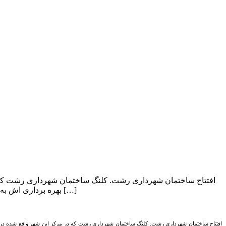
بهره برداری اش به بعد از تکمیلش موکول شد. (۱۳۰۵ ش) (روبرت واهانیان به نقل از روزنامه پرورش، اردیبهشت […]