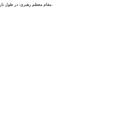
مقام معظم رهبری: در طول تاریخ، رنگ های گوناگون بر سیاست این کشور پهناور سایه افکند؛ اما رنگ ثابت مردم گیلان، رنگ ایمان بود.