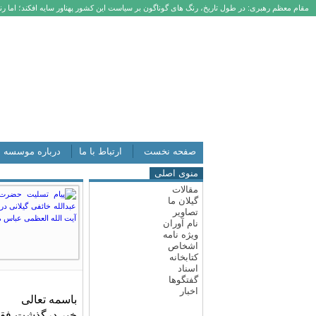
مقام معظم رهبری: در طول تاریخ، رنگ های گوناگون بر سیاست این کشور پهناور سایه افکند؛ اما رنگ
صفحه نخست
ارتباط با ما
درباره موسسه
منوی اصلی
مقالات
گیلان ما
تصاویر
نام آوران
ویژه نامه
اشخاص
کتابخانه
اسناد
گفتگوها
اخبار
باسمه تعالی
خبر درگذشت فقیه 