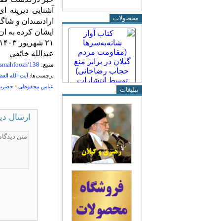
آشنایی دیرینه ‏
محصولات
ارادتمندان و شا
ایشان کرده به ان
۲۱ شهریور ۱۴۰۳
عبدالله خائفی
منبع:
asmahfoozi/138
برچسب‌ها:
آیت الله ال
•
عباس محفوظی
حضرت آ
تبلیغات
ارسال دی