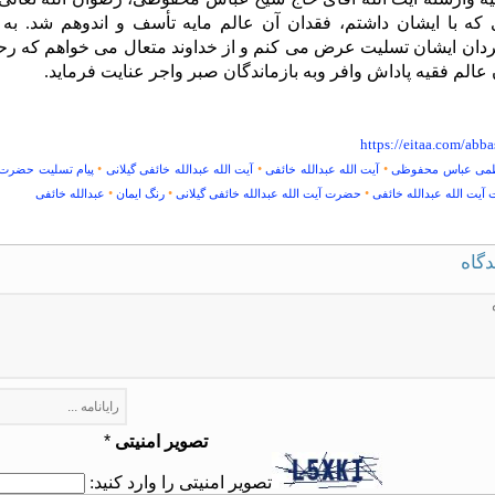
ای که با ایشان داشتم، فقدان آن عالم مایه تأسف و اندوهم شد. به
گردان ایشان تسلیت عرض می ‏کنم و از خداوند متعال می ‏خواهم که
 عالم فقیه پاداش وافر وبه بازماندگان صبر واجر عنایت فرماید.
https://eitaa.com/abb
•
•
•
عظمی عباس محفوظی
آیت الله عبدالله خائفی
آیت الله عبدالله خائفی گیلانی
پیام تسلیت حضرت آی
•
•
•
یت الله عبدالله خائفی
حضرت آیت الله عبدالله خائفی گیلانی
رنگ ایمان
عبدالله خائفی
دگاه
تصویر امنیتی
*
تصویر امنیتی را وارد کنید: