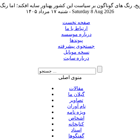
شنبه ۱۷ مرداد ۱۴۰۵ - Saturday 8 Aug 2026
صفحه نخست
ارتباط با ما
درباره موسسه
پیوندها
جستجوی پیشرفته
نسخه موبایل
درباره سایت
منوی اصلی
مقالات
گیلان ما
تصاویر
نام آوران
ویژه نامه
اشخاص
کتابخانه
اسناد
گفتگوها