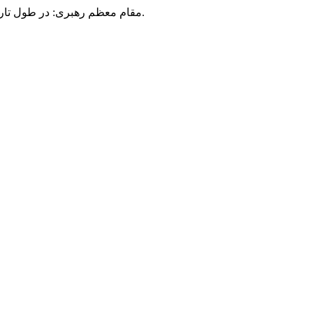
مقام معظم رهبری: در طول تاریخ، رنگ های گوناگون بر سیاست این کشور پهناور سایه افکند؛ اما رنگ ثابت مردم گیلان، رنگ ایمان بود.