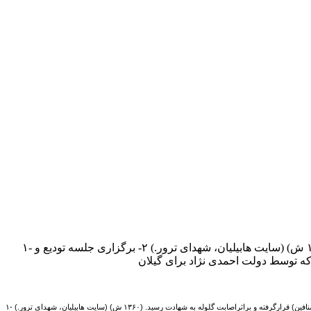
۱- قربان نادری فر در رشت مورد سوء قصد عناصر سازمان مجاهدین خلق (منافین) قرارگرفته و براثراصابت گلوله به شهادت رسید. (۱۳۶۰ ش) (سایت هابیلیان، شهدای ترور.) ۲- برگزاری جلسه تودیع و
ثراصابت گلوله به شهادت رسید. (۱۳۶۰ ش) (سایت هابیلیان، شهدای ترور.)