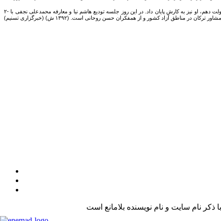
۲- برگزاری جلسه تودیع و معارفه برای آغاز به کار محمدعلی نجفی دوازدهمین استاندار گیلان. کیهان هاشم نیا آخرین استانداری بود که توسط دولت احمدی نژاد برای گیلان انتخاب شده بود که با پایان کار دولت دهم، او نیز به کارش پایان داد. در این روز جلسه تودیع هاشم نیا و معارفه محمدعلی نجفی با
مناطق آزاد کشور و از همفکران حسن روحانی است. (۱۳۹۲ ش) (خبرگزاری تسنیم)
کر نام سایت و نام نویسنده بلامانع است