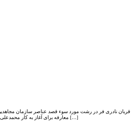
معارفه برای آغاز به کار محمدعلی نجفی دوازدهمین استاندار گیلان. کیهان هاشم نیا آخرین استانداری بود که توسط دولت احمدی نژاد برای گیلان […]