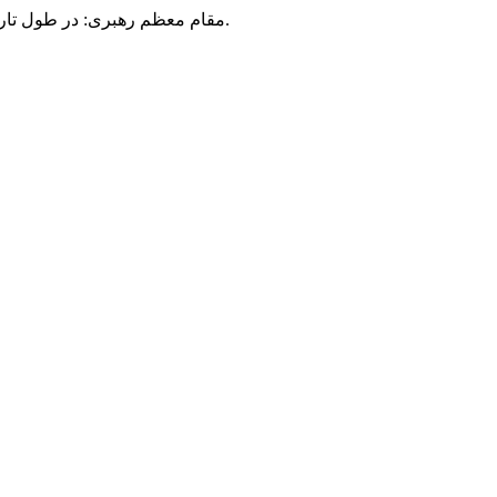
مقام معظم رهبری: در طول تاریخ، رنگ های گوناگون بر سیاست این کشور پهناور سایه افکند؛ اما رنگ ثابت مردم گیلان، رنگ ایمان بود.