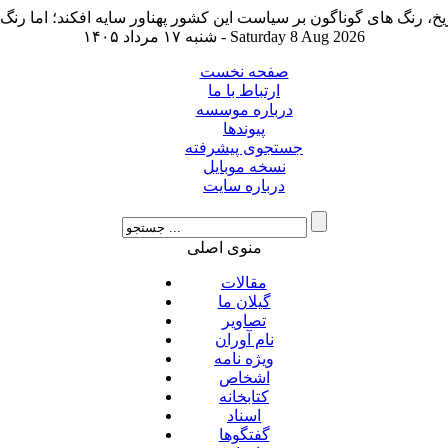
شنبه ۱۷ مرداد ۱۴۰۵ - Saturday 8 Aug 2026
صفحه نخست
ارتباط با ما
درباره موسسه
پیوندها
جستجوی پیشرفته
نسخه موبایل
درباره سایت
منوی اصلی
مقالات
گیلان ما
تصاویر
نام آوران
ویژه نامه
اشخاص
کتابخانه
اسناد
گفتگوها