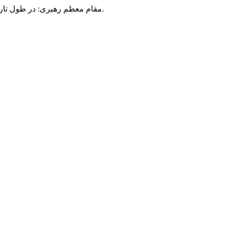
مقام معظم رهبری: در طول تاریخ، رنگ های گوناگون بر سیاست این کشور پهناور سایه افکند؛ اما رنگ ثابت مردم گیلان، رنگ ایمان بود.