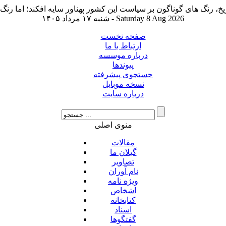
شنبه ۱۷ مرداد ۱۴۰۵ - Saturday 8 Aug 2026
صفحه نخست
ارتباط با ما
درباره موسسه
پیوندها
جستجوی پیشرفته
نسخه موبایل
درباره سایت
منوی اصلی
مقالات
گیلان ما
تصاویر
نام آوران
ویژه نامه
اشخاص
کتابخانه
اسناد
گفتگوها