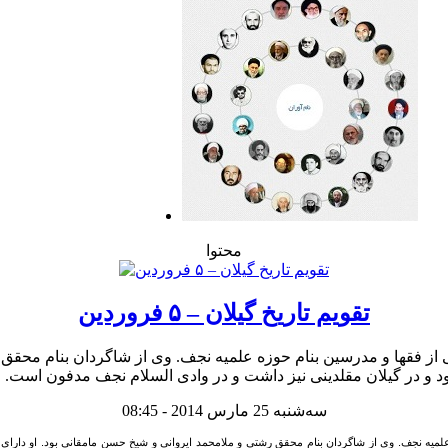
محتوا
تقویم تاریخ گیلان – ۵ فروردین
از فقها و مدرسین بنام حوزه علمیه نجف. وی از شاگردان بنام محقق ر
سه‌شنبه 25 مارس 2014 - 08:45
لمیه نجف. وی از شاگردان بنام محقق رشتی و ملامحمد ایروانی و شیخ حسن مامقانی بود. او دارای 